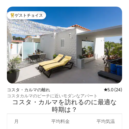
ト
ゲストチョイス
大好評のゲストチョイスです。
コスタ・カルマの離れ
レビュー24
5.0 (24)
コスタカルマのビーチに近いモダンなアパート
コスタ・カルマを訪⁠れ⁠るの⁠に最⁠適⁠な
時⁠期⁠は⁠？
月
平均料金
平均気温