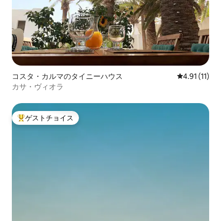
コスタ・カルマのタイニーハウス
レビュー11件
4.91 (11)
カサ・ヴィオラ
ゲストチョイス
大好評のゲストチョイスです。