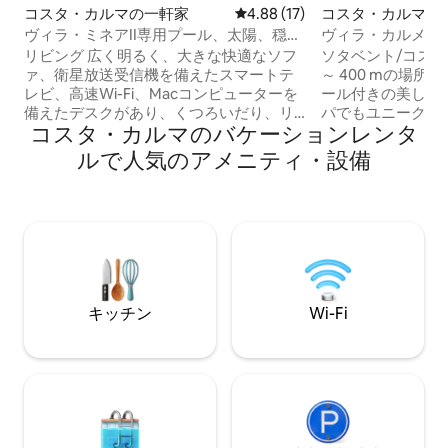
コスタ・カルマの一軒家
レビュー17件、5つ星中4.88
4.88 (17)
コスタ・カルマの
ヴィラ・ミネアII専用プール、太陽、穏や
ヴィラ・カルメン：W
かさ
チ、専用プール
リビング 広く明るく、大きな快適なソフ
ソタベント/コスタ
ァ、衛星放送受信機を備えたスマートテ
～ 400 mの場
レビ、高速Wi-Fi、Macコンピューターを
ール付きの美しい
備えたデスクがあり、くつろいだり、リ
パでもユニークな
コスタ・カルマのバケーションレンタ
モートワークに最適です。 キッチン IHコ
は、ウィンドサー
ンロ、オーブン/グリル、電子レンジ、食
ァー（ルネ・エグリ
ルで人気のアメニティ・設備
器洗浄機、冷蔵庫、コーヒーメーカー、
先）に最適です。
トースター、ジューサー、ケトル、圧力
して必要なものが
鍋、フライパン、鍋、必要なすべてのキ
の利点を楽しみた
ッチン用品など、必要なものがすべて揃
（レストラン、ス
っています。 寝室1。1階 大きなダブルベ
フェ、ビーチ、ス
ッド（160×200cm）を備えたダブルルー
ィラは設備がとても
ム。定員：2名。 寝室2。1階 ダブルベッ
年12月に改装され
ド（160×200cm）とシングルベッド
駐車場あります。
キッチン
Wi-Fi
（120×200cm）を備えたお部屋。広々と
したガラス張りのシャワーと中庭とプラ
イベートプールの景色を楽しめる専用バ
スルーム。定員：3名。 スイート。2階 キ
ングサイズベッド（200×200cm）を備え
た広いスイート。洗面台2つ、トイレ、
広々としたシャワー、浴槽、洗濯機を備