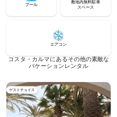
えた広々としたバスルーム。定員：2名。
敷地内無料駐⁠車
プール
プール、中庭、屋上サンルーム プライベ
ス⁠ペ⁠ー⁠ス
ートプール（6×2m、深さ1.5m）は一年
中オープン。風を遮る、テーブル、椅
子、パラソルのあるプライベートな中庭
にあります。上の階には、大西洋を見渡
せる屋上のサンルームがあり、屋外用リ
クライニングベッド、テーブル、椅子が
備わっています。 含まれるサービス ベッ
エアコン
ドリネンとタオルが含まれています。ご
要望に応じて、オプションのクリーニン
グサービスをご提供します。 ヴィラは風
コスタ・カルマにあるその他の素敵な
から非常によく守られており、南向き
バケーションレンタル
で、一日中自然光に包まれています。マ
カロネシア大西洋を見渡せる景色は、広
い空間、プライバシー、静けさを求める
ご家族やカップルに最適です。
ゲストチョイス
ゲストチョイス