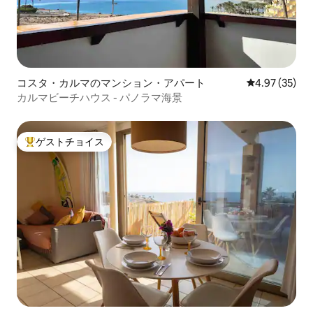
コスタ・カルマのマンション・アパート
レビュー35件
4.97 (35)
カルマビーチハウス - パノラマ海景
ゲストチョイス
大好評のゲストチョイスです。