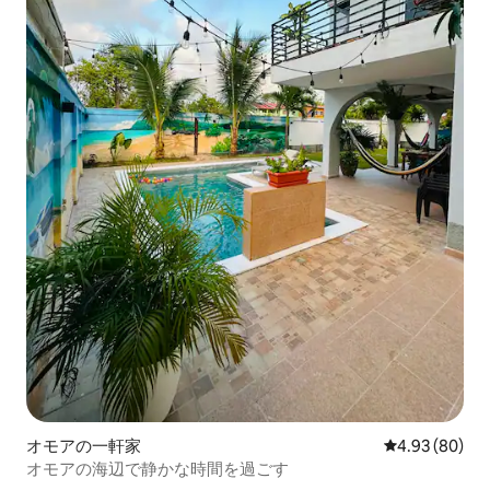
オモアの一軒家
レビュー80件
4.93 (80)
オモアの海辺で静かな時間を過ごす