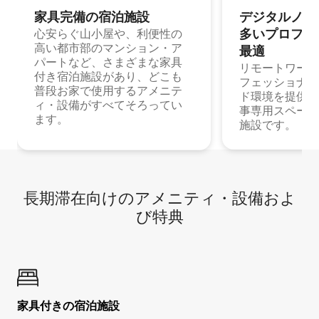
家具完備の宿⁠泊⁠施⁠設
デジタルノマド
多⁠いプ⁠ロ⁠フ⁠ェ⁠
心安らぐ山小屋や、利便性の
高い都市部のマンション・ア
最⁠適
パートなど、さまざまな家具
リモートワーク
付き宿泊施設があり、どこも
フェッショナル
普段お家で使用するアメニテ
ド環境を提供する
ィ・設備がすべてそろってい
事専用スペース
ます。
施設です。
長期滞在向け⁠のア⁠メ⁠ニ⁠テ⁠ィ⁠・設⁠備⁠およ
び特⁠典
家具付き⁠の宿⁠泊⁠施⁠設