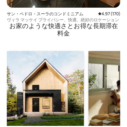
サン・ペドロ・スーラのコンドミニアム
レビュー170件
4.97 (170)
ヴィラ マッケイ プライバシー、快適、絶好のロケーション
お家のような快⁠適⁠さ⁠とお⁠得⁠な長⁠期⁠滞⁠在
料⁠金