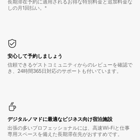
長期滞在予約に適用されるお得な特別料金と追加料金な
しの月1回払い。*
安心して予約しましょう
信頼できるゲストコミュニティからのレビューを確認で
き、24時間365日対応のサポートも付いています。
デジタルノマド⁠に最⁠適⁠なビ⁠ジ⁠ネ⁠ス⁠向⁠け宿⁠泊⁠施⁠設
出張の多いプロフェッショナルには、高速Wi-Fiと仕事
専用スペースを備えた長期滞在先がおすすめです。