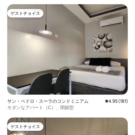
ゲストチョイス
ゲストチョイス
サン・ペドロ・スーラのコンドミニアム
レビュー181件
4.95 (181)
モダンなアパート（C）、閉鎖型
ゲストチョイス
ゲストチョイス