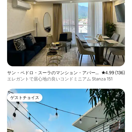
サン・ペドロ・スーラのマンション・アパー
レビュー136件
4.99 (136)
ト
エレガントで居心地の良いコンドミニアム Stanza 151
ゲストチョイス
ゲストチョイス