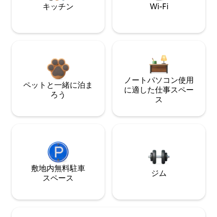
キッチン
Wi-Fi
ノートパソコン使用
ペットと一緒に泊ま
に適した仕事スペー
ろう
ス
敷地内無料駐⁠車
ジム
ス⁠ペ⁠ー⁠ス