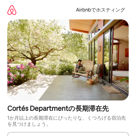
コ
ン
Airbnbでホスティング
テ
ン
ツ
に
ス
キ
ッ
プ
Cortés Departmentの長期滞在先
1か月以上の長期滞在にぴったりな、くつろげる宿泊先
を見つけましょう。