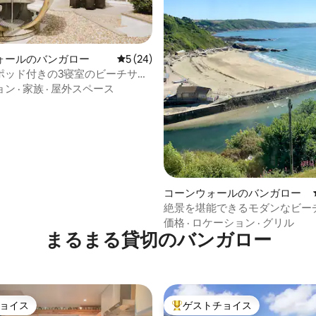
4.94つ星の平均評価
ォールのバンガロー
レビュー24件、5つ星中5つ星の平均評価
5 (24)
ポッド付きの3寝室のビーチサイ
！
ョン
·
家族
·
屋外スペース
コーンウォールのバンガロー
絶景を堪能できるモダンなビー
価格
·
ロケーション
·
グリル
まるまる貸切のバンガロー
ョイス
ゲストチョイス
ョイス
大好評のゲストチョイスです。