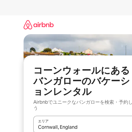
コ
ン
テ
ン
ツ
に
ス
キ
ッ
プ
コーンウォールにある
バンガローのバケーシ
ョンレンタル
Airbnbでユニークなバンガローを検索・予約
う
エリア
検索結果が表示されたら、上下の矢印キーを使っ