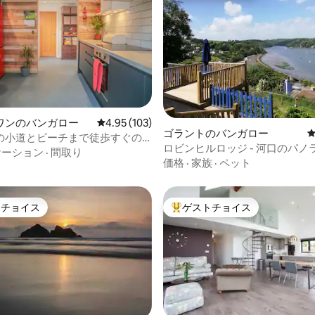
ワンのバンガロー
レビュー103件、5つ星中4.95つ星の平均評価
4.95 (103)
中4.88つ星の平均評価
ゴラントのバンガロー
の小道とビーチまで徒歩すぐの
ロビンヒルロッジ - 河口のパノ
ケーション
·
間取り
価格
·
家族
·
ペット
トチョイス
ゲストチョイス
ゲストチョイスです。
大好評のゲストチョイスです。