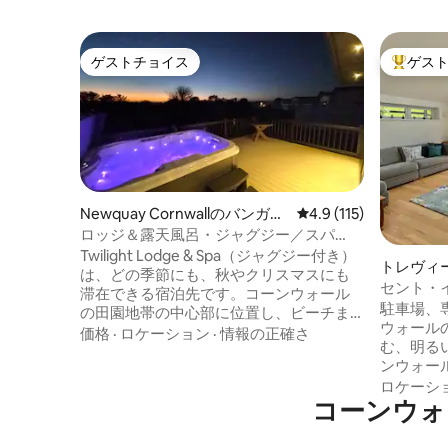
ゲストチョイス
ゲス
ゲストチョイス
大好評の
Newquay Cornwallのバンガロ
レビュー115件、5つ
4.9 (115)
ー
ロッジ＆露天風呂・ジャグジー／スパ
（最大5名様まで）。
Twilight Lodge & Spa（ジャグジー付き）
トレヴィ
は、どの季節にも、秋やクリスマスにも
セント・イ
滞在できる宿泊先です。コーンウォール
ルに最適
駐車場、
の田園地帯の中心部に位置し、ビーチま
ウォール
で3分。家族連れに適しており、カップル
価格
·
ロケーション
·
情報の正確さ
む、明るい
に最適な場所です（有料ゲストは最大5
ンウォー
名）。 必要な家電はすべて揃っていま
で、最寄
ロケーシ
す。オーブン、電子レンジ、コンロ、エ
コーンウォ
パッドス
アフライヤー、食器洗浄機、冷蔵庫/冷凍
でわずか10分です
庫、ワインクーラー。 オープンプランの
ン、リン
リビング/ダイニング、広いデッキエリ