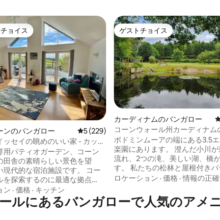
トチョイス
ゲストチョイス
ゲストチョイスです。
ゲストチョイス
星中4.9つ星の平均評価
カーディナムのバンガロー
コーンウォール州カーディナム
ーンのバンガロー
レビュー229件、5つ星中5つ星の平均評価
5 (229)
ールロッジは平和な天国です
ボドミンムーアの端にある3.5
ッセイの眺めのいい家 - カップ
楽園にあります。 澄んだ小川が
専用パティオガーデン、コーン
流れ、2つの滝、美しい湖、橋
の田舎の素晴らしい景色を望
す。 私たちの松林と屋根付きバ
現代的な宿泊施設です。 コー
ーとジャグジーエリア。 ミルプ
ロケーション
·
価格
·
情報の正確
ルを探索するのに最適な拠点
ジには、エントランスロビー、
りのビーチ（セブンベイズ）、
ョン
·
価格
·
キッチン
ジ、寝室2室、キッチン、トイレ
ールにあるバンガローで人気のアメ
トウ、ウェイドブリッジまで車
ャワー、屋外座席があります。 
。 ピックウィック・イ
面にそれぞれ玄関があり、私た
グ・オブ・ベルズから徒歩圏内