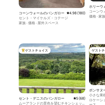
ホリーウ
コーンウォ
コーンウォールのバンガロー
レビュー180件、5つ星
4.98 (180)
Croft」
価格
·
家
セント・マイケルズ・コテージ
家族
·
価格
·
屋外スペース
ゲストチョイス
ゲストチ
大好評のゲストチョイスです。
ゲストチ
ポンサヌ
小さな果
セント・デニスのバンガロー
レビュー68件、5
5 (68)
ロケーシ
ムーアランドの景色を望むチキンシェッ
ース