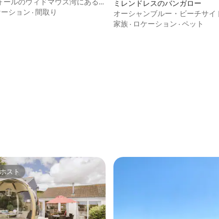
ォールのウィドマウス湾にある
ミレンドレスのバンガロー
Beach Retreat
ケーション
·
間取り
オーシャンブルー・ビーチサイ
ロー。犬は無料。階段なし
家族
·
ロケーション
·
ペット
ホスト
ホスト