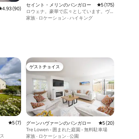
セイント・メリンのバンガロー
レビュー175件、5
5 (175)
レビュー90件、5つ星中4.93つ星の平均評価
4.93 (90)
ロウェナ。豪華で広々としています。ヴ
ィレッジのロケーション
家族
·
ロケーション
·
ハイキング
ゲストチョイス
ゲストチョイス
レビュー7件、5つ星中5つ星の平均評価
5 (7)
グーンハヴァーンのバンガロー
レビュー20件、5
5 (20)
Tre Lowen - 囲まれた庭園 - 無料駐車場
ス
家族
·
ロケーション
·
公園