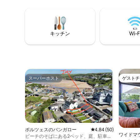
で、キャ
ア。 休暇に最適です。 こちらは禁煙の宿
アクセスも良好で
泊施設です。注：ジャグジーの利用可能
グ、また
状況、クリスマス／大晦日／祝日前のご
スのレス
到着などについてお問い合わせくださ
ーパブ、
い。
キッチン
Wi-F
の散歩道
スーパーホスト
ゲストチ
スーパーホスト
ゲストチ
ポルツェスのバンガロー
レビュー50件、5つ星中
4.84 (50)
ワイドマ
ビーチのそばにある2ベッド、庭、駐車