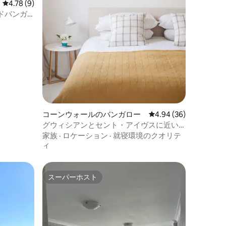
レビュー9件、5つ星中4.78つ星の平均評価
4.78 (9)
ドバンガ
コーンウォールのバンガロー
レビュー36件、5つ星
4.94 (36)
グウィシアンとセント・アイヴスに近い
ビーチサイドのホリデーホーム
家族
·
ロケーション
·
就寝環境のクオリテ
ィ
スーパーホスト
スーパーホスト