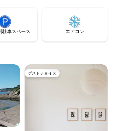
ていま
台分の駐車スペースがあります。 スワン
ジース、
プールビーチとサウスウェストコースト
ィナムウ
パスは徒歩わずか8分です。 有名な「ギリ
、ランヒ
ー」ビーチとファルマスは、海岸沿いの
道をさらに15分歩くと行けます。
⁠車ス⁠ペ⁠ー⁠ス
エアコン
ゲストチョイス
ゲストチョイス