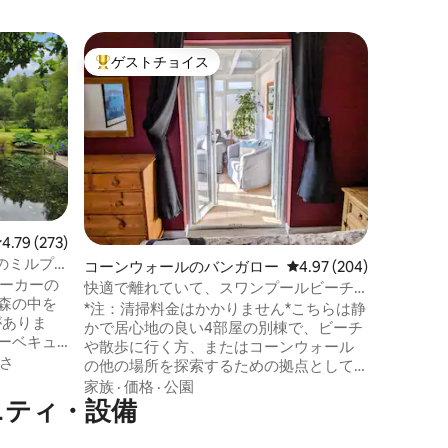
コーンウ
ゲストチョイス
ゲス
大好評のゲストチョイスです。
大好評
海に近い
Stepp
で家庭的
たバンガ
場、専用
ト・アイ
ロケーシ
を下り、
す。 Ste
ォールの
レビュー273件、5つ星中4.79つ星の平均評価
4.79 (273)
点です。
のミルプ
コーンウォールのバンガロー
レビュー204件、5つ星
4.97 (204)
設の説明
エーカーの
スト・コ
快適で離れていて、スワンプールビーチ
森の中を
リアを探
から徒歩10分
*注：清掃料金はかかりません*こちらは静
がありま
す。
かで居心地の良い4部屋の別棟で、ビーチ
ーベキュ
や散歩に行く方、またはコーンウォール
ールロッ
さ
の他の場所を探索するための拠点として
ラウン
最適です。 設備の整ったキッチン、バス
家族
·
価格
·
公園
2室、シ
ニティ・設備
ルーム、ダブルベッド付きの寝室、リビ
前面と背
ングルーム、南向きのパティオガーデン
ちが住ん
があります。 電気自動車充電器を備えた2