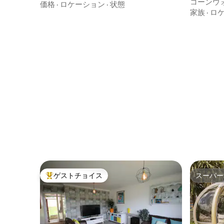
コーンウ
場！
価格
·
ロケーション
·
状態
Dolphins 
家族
·
ロ
ゲストチョイス
スーパー
大好評のゲストチョイスです。
スーパー