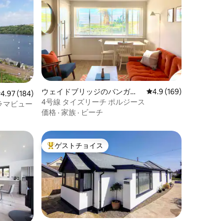
ウェイドブリッジのバンガロ
レビュー169件、5つ
4.9 (169)
レビュー184件、5つ星中4.97つ星の平均評価
4.97 (184)
ー
4号線 タイズリーチ ポルジース
ラマビュー
価格
·
家族
·
ビーチ
ゲストチョイス
大好評のゲストチョイスです。