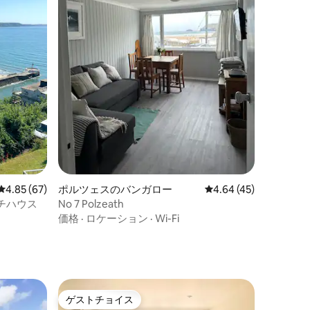
レビュー67件、5つ星中4.85つ星の平均評価
4.85 (67)
ポルツェスのバンガロー
レビュー45件、5つ星
4.64 (45)
チハウス
No 7 Polzeath
価格
·
ロケーション
·
Wi-Fi
ゲストチョイス
ゲストチョイス