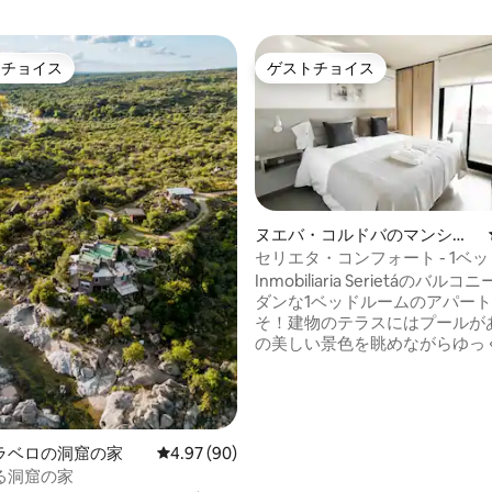
トチョイス
ゲストチョイス
ゲストチョイスです。
ゲストチョイス
ヌエバ・コルドバのマンショ
ン・アパート
セリエタ・コンフォート - 1ベ
Inmobiliaria Serietáのバル
ダンな1ベッドルームのアパー
そ！建物のテラスにはプールが
の美しい景色を眺めながらゆっ
くつろぎいただけます。ガレー
料金がかかり、当施設の空き状
ご利用いただけます。 この建物は、ヌエ
バ・コルドバ地区の典型的な特
る、24時間年中無休で活気のあ
ラベロの洞窟の家
レビュー90件、5つ星中4.97つ星の平均評価
4.97 (90)
に中心的なエリアにあります。 そのた
4.99つ星の平均評価
る洞窟の家
め、食事処が集中するエリア特