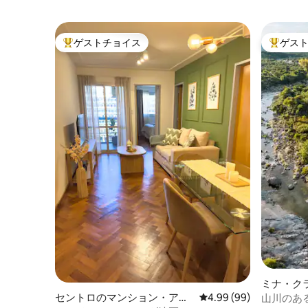
ゲストチョイス
ゲス
大好評のゲストチョイスです。
大好評の
ミナ・ク
セントロのマンション・アパ
レビュー99件、5つ星中
4.99 (99)
山川のあ