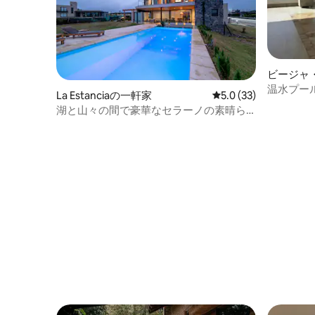
ビージャ
のマンシ
温水プー
La Estanciaの一軒家
レビュー33件、5つ星
5.0 (33)
ント
湖と山々の間で豪華なセラーノの素晴ら
しさを満喫しよう