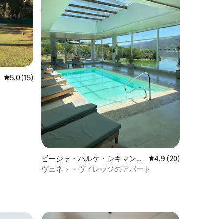
レビュー15件、5つ星中5.0つ星の平均評価
5.0 (15)
ビージャ・パルケ・シキマンの
レビュー20件、5つ星
4.9 (20)
マンション・アパート
ヴェネト・ヴィレッジのアパート