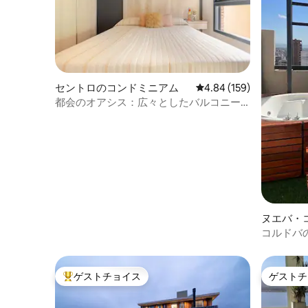
セントロのコンドミニアム
レビュー159件、5つ星
4.84 (159)
都会のオアシス：広々としたバルコニー
にあるジャグジーとカマド
ヌエバ・
ン・アパ
コルドバ
ントハウ
ゲストチョイス
ゲストチ
大好評のゲストチョイスです。
ゲストチ