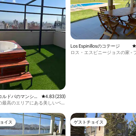
中4.84つ星の平均評価
Los Espinillosのコテージ
ロス・エスピニージョスの家 - 
デル・アギラのカントリー
コルドバのマンショ
レビュー233件、5つ星中4.83つ星の平均評価
4.83 (233)
ート
の最高のエリアにある美しいペ
ス。
ョイス
ゲストチョイス
ョイス
ゲストチョイス