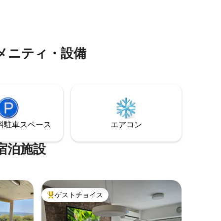
ククの3分。屋根付き134平方メートルと
す。
屋外56平方メートル、ヴィラカルロスパ
スでは単純にユニークです。
メニティ・設備
⁠車ス⁠ペ⁠ー⁠ス
エアコン
宿泊施設
ゲストチョイス
大好評のゲストチョイスです。