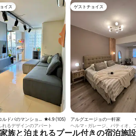
ョイス
ゲストチョイス
ョイス
ゲストチョイス
中4.74つ星の平均評価
コルドバのマンショ
レビュー105件、5つ星中4.9つ星の平均評価
4.9 (105)
アルグエージョの一軒家
ート
ふれるデザインのアパート
ヘルマ - ガレージ、パティオ、
家族と泊まれるプール付きの宿泊施
えた北ゾーン