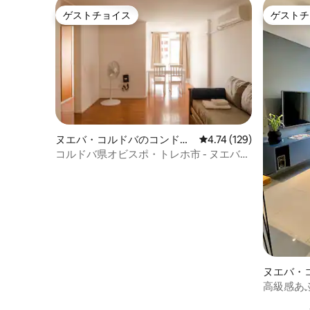
ゲストチョイス
ゲストチ
ゲストチョイス
ゲストチ
ヌエバ・コルドバのコンドミ
レビュー129件、5つ星
4.74 (129)
ニアム
コルドバ県オビスポ・トレホ市 - ヌエバ・
コルドバ
ヌエバ・
ン・アパ
高級感あ