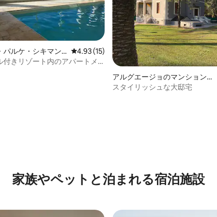
・パルケ・シキマン
レビュー15件、5つ星中4.93つ星の平均評価
4.93 (15)
ョン・アパート
ル付きリゾート内のアパートメ
中5.0つ星の平均評価
アルグエージョのマンション・
アパート
スタイリッシュな大邸宅
家族やペットと泊まれる宿泊施設