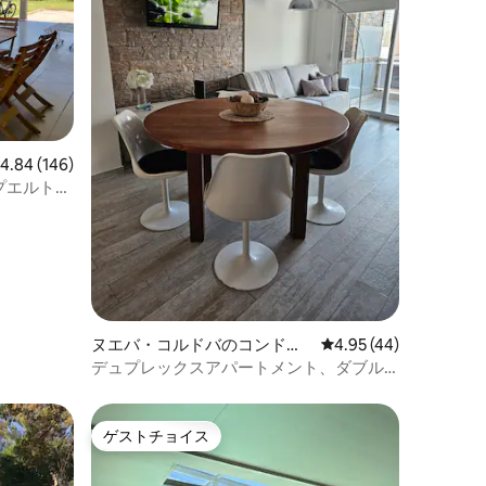
レビュー146件、5つ星中4.84つ星の平均評価
4.84 (146)
プエルト・
ヌエバ・コルドバのコンドミ
レビュー44件、5つ星
4.95 (44)
ニアム
デュプレックスアパートメント、ダブル
テラスとジャグジー付き、新コルドバラ
州
ゲストチョイス
ゲストチョイス