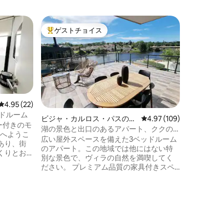
メンディ
ゲストチョイス
ゲス
大好評のゲストチョイスです。
大好評
ラ・セレ
き住宅街
🇦🇷
いうゲー
ようこそ。 📍コルドバ山脈の中
置しています。 この家
ンを完璧に調
はジャス
ジャスミ
レビュー22件、5つ星中4.95つ星の平均評価
4.95 (22)
お部屋。 💫中に入るとすぐに感じられる
ッドルーム
ビジャ・カルロス・パスのマ
レビュー109件、5つ星
4.97 (109)
穏やかなエネル
コニー付きのモ
ンション・アパート
湖の景色と出口のあるアパート、ククの3
中にある
トへようこ
分
広い屋外スペースを備えた3ベッドルーム
る人にと
あり、街
のアパート。この地域では他にはない特
れに最適
くりとお
別な景色で、ヴィラの自然を満喫してく
ジは追加
ださい。 プレミアム品質の家具付きスペ
況により
ース、2022年2月現在すべて新しく、大き
なグリルを備えたテラスで屋外を楽しむ
徴であ
ことができます。 大きなプール、湖畔の
る、非常
ストーブ、ベッド、ジム、水暖房。屋根
付きガレージ2台分、階段なしアクセス。
有の騒音