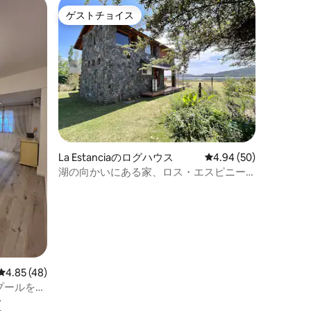
ゲストチョイス
ゲストチョイス
La Estanciaのログハウス
レビュー50件、5つ星
4.94 (50)
湖の向かいにある家、ロス・エスピニー
ジョス、独占。
レビュー48件、5つ星中4.85つ星の平均評価
4.85 (48)
プールを備
設