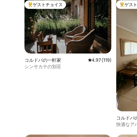
ゲストチョイス
ゲス
大好評のゲストチョイスです。
大好評の
コルドバの一軒家
レビュー119件、5つ星
4.97 (119)
シンサカテの別荘
コルドバ
ート
快適なア