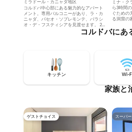
ート
ミラドール・カニャダ地区
ミナ・ク
ら3時間
コルドバ中心部にある魅力的なアパート
ぐための
メント。専用バルコニーがあり、ラ・カ
る洞窟の家、
ニャダ、パセオ・ソブレモンテ、パラシ
で忘れら
オ・デ・フスティシアを見渡せます。 2名
コルドバにあ
う。 壁の
様に最適で、家のような快適さと、温か
プライバ
く明るい雰囲気の魅力が融合していま
真撮影、
す。 バー、カフェ、レストラン、ショッ
族での休
ピングセンター、クリニックに囲まれ、
眺め、バ
公共交通機関へのアクセスも抜群。すべ
ル、庭園
て徒歩数分の場所にあります。 このお部
でおり、
屋には次のものがあります。 -フルキッチ
ン -エアコンと暖房 -リビングとベッドル
キッチン
Wi-F
ームにテレビ -高品質の寝具 -バスタブ付
きバスルーム
家族と
ゲストチョイス
スーパー
ゲストチョイス
スーパー