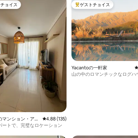
トチョイス
ゲストチョイス
ゲストチョイスです。
大好評のゲストチョイスです。
中4.97つ星の平均評価
Yacantoの一軒家
山の中のロマンチックなログハ
のマンション・アパ
レビュー135件、5つ星中4.88つ星の平均評価
4.88 (135)
パートで、完璧なロケーション