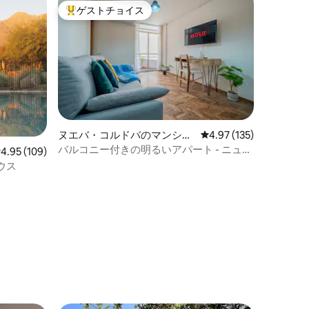
ゲストチョイス
大好評のゲストチョイスです。
ヌエバ・コルドバのマンショ
レビュー135件、5つ星
4.97 (135)
ン・アパート
バルコニー付きの明るいアパート - ニュー
レビュー109件、5つ星中4.95つ星の平均評価
4.95 (109)
カスティーヨの最高のエリア
ウス