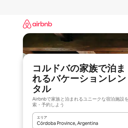
コ
ン
テ
ン
ツ
に
ス
キ
ッ
プ
コルドバの家族で泊ま
れるバケーションレン
タル
Airbnbで家族と泊まれるユニークな宿泊施設
索・予約しよう
エリア
検索結果が表示されたら、上下の矢印キーを使っ