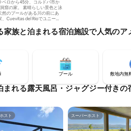
ラベロから45分、コルドバ市か
があり、ナイトライフも盛んで
の洞窟の家。 素晴らしい景色と泳
天然のプールがある川の前にあ
Cuevitas del Rioでユニーク
れないひと時を過ごしましょ
る家族と泊まれる宿泊施設で人気のア
50%は巨大な石です。森、川、
シーが満喫できる場所です。写
ハイキング、トレッキング、家
暇に最適です。 客室からは川の
スルーム、フルキッチン、グリ
。 私は家の隣のアパートに住ん
独立した出入り口があります。
i
プール
敷地内無料駐
泊まれる露天風呂・ジャグジー付きの
ホスト
スーパーホスト
ホスト
スーパーホスト