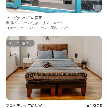
プロビデンシアの個室
専用バスルーム付きトリプルルーム
ロケーション
·
バスルーム
·
屋内スペース
スーパーホスト
スーパーホスト
プロビデンシアの個室
レビュー11件
4.73 (11)