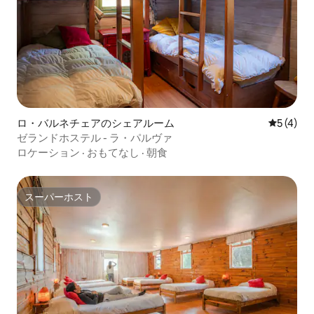
ロ・バルネチェアのシェアルーム
レビュー
5 (4)
ゼランドホステル - ラ・パルヴァ
ロケーション
·
おもてなし
·
朝食
スーパーホスト
スーパーホスト