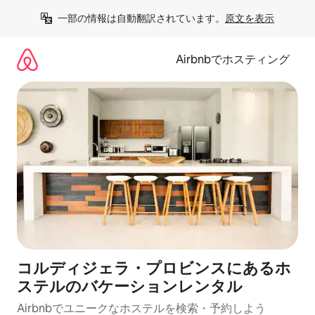
コ
一部の情報は自動翻訳されています。
原文を表示
ン
テ
ン
Airbnbでホスティング
ツ
に
ス
キ
ッ
プ
コルディジェラ・プロビンスにあるホ
ステルのバケーションレンタル
Airbnbでユニークなホステルを検索・予約しよう