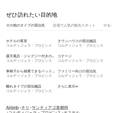
ぜひ訪⁠れ⁠た⁠い目⁠的⁠地
その他のタ⁠イ⁠プ⁠の宿⁠泊⁠先
近場で人気の観光スポット
やる
ホテルの客室
タウンハウスの宿泊施設
コルディジェラ・プロビンス
コルディジェラ・プロビンス
露天風呂・ジャグジー付きの宿泊施設
コテージ
コルディジェラ・プロビンス
コルディジェラ・プロビンス
車椅子から移乗できるベッドがある宿泊施設
ファミリー向けの宿泊先
コルディジェラ・プロビンス
コルディジェラ・プロビンス
離れタイプの宿泊施設
さらに表示
コルディジェラ・プロビンス
Airbnb
チリ
サンティアゴ首都州
コルディジェラ・プロビンス
ホステル