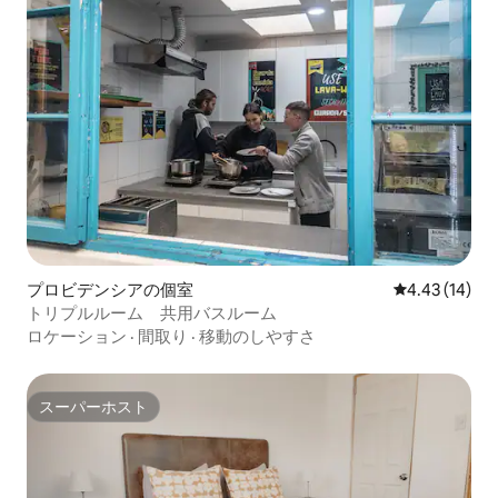
プロビデンシアの個室
レビュー14件
4.43 (14)
トリプルルーム 共用バスルーム
ロケーション
·
間取り
·
移動のしやすさ
スーパーホスト
スーパーホスト