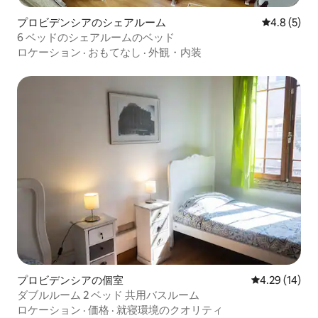
プロビデンシアのシェアルーム
レビュー5
4.8 (5)
6 ベッドのシェアルームのベッド
ロケーション
·
おもてなし
·
外観・内装
プロビデンシアの個室
レビュー14件
4.29 (14)
ダブルルーム 2 ベッド 共用バスルーム
ロケーション
·
価格
·
就寝環境のクオリティ