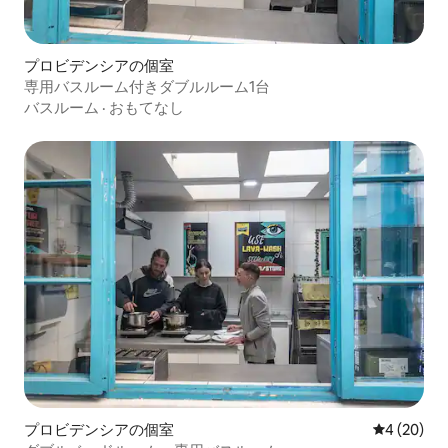
プロビデンシアの個室
専用バスルーム付きダブルルーム1台
バスルーム
·
おもてなし
プロビデンシアの個室
レビュー2
4 (20)