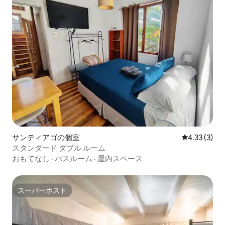
サンティアゴの個室
レビュー3件
4.33 (3)
スタンダード ダブル ルーム
おもてなし
·
バスルーム
·
屋内スペース
スーパーホスト
スーパーホスト