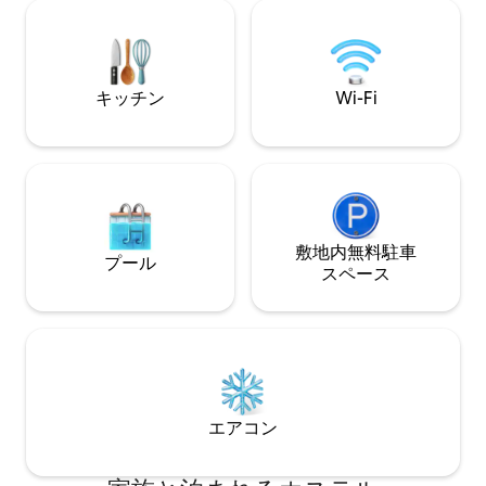
ングコース ✅ マッサージとウェルネスセ
Lavandería disponible, Wifi, Cocina
ラピー ✅ 屋外のジャグジー ✅ ユニークな
equipada. ¡Disfruta la magia invernal en
ウェルネスと自然
un entorno único!
キッチン
Wi-Fi
敷地内無料駐⁠車
プール
ス⁠ペ⁠ー⁠ス
エアコン