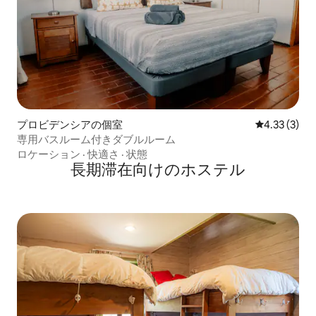
プロビデンシアの個室
レビュー3件
4.33 (3)
専用バスルーム付きダブルルーム
ロケーション
·
快適さ
·
状態
長期滞在向けのホステル