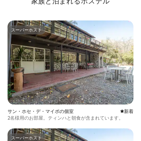
家族と泊まれるホステル
スーパーホスト
スーパーホスト
サン・ホセ・デ・マイポの個室
新しい宿
新着
2名様用のお部屋。ティンハと朝食が含まれています。
スーパーホスト
スーパーホスト