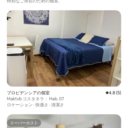
特別なご滞在のための個室、
プロビデンシアの個室
レビュー5
4.8 (5)
Maktvb コスタネラ： Hab. 07
ロケーション
·
快適さ
·
清潔さ
スーパーホスト
スーパーホスト