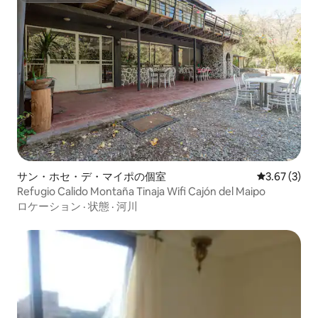
サン・ホセ・デ・マイポの個室
レビュー3件
3.67 (3)
Refugio Calido Montaña Tinaja Wifi Cajón del Maipo
ロケーション
·
状態
·
河川