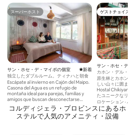
スーパーホスト
ゲストチョイス
スーパーホスト
ゲストチョイス
サン・ホセ・デ・
サン・ホセ・デ・マイポの個室
新しい宿泊先
新着
カホン・デル・マ
独立したダブルルーム。ティナハと朝食
ォレストでのロマ
原生林とカホン・
Escápate al invierno en Cajón del Maipo.
しい山々に囲まれ
Casona del Agua es un refugio de
Hostal Chiki
montaña ideal para parejas, familias y
たユニークなリト
amigos que buscan desconectarse
と過ごしたり、プ
ロケーション
·
ハ
frente a la cordillera nevada. 🏔️Relájate
コルディジェラ・プロビンスにあるホ
グコースを探索し
en tinajas de agua caliente bajo las
癒しのマッサージ
ステルで人気のアメニティ・設備
estrellas 🪵 y disfruta de nuestro
ホットタブで星空
quincho con parrilla. El Hostal cuenta con
を過ごしたりできます。 ✅ 朝
estacionamiento, es pet-friendly 🐾 y
Starlink Wi-Fi ✅ 無料駐車場 ✅ 専用ハイキ
ofrece cómoda cama matrimonial