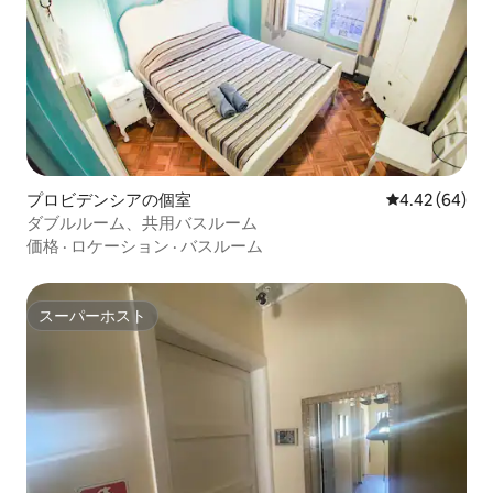
プロビデンシアの個室
レビュー64件
4.42 (64)
ダブルルーム、共用バスルーム
価格
·
ロケーション
·
バスルーム
スーパーホスト
スーパーホスト