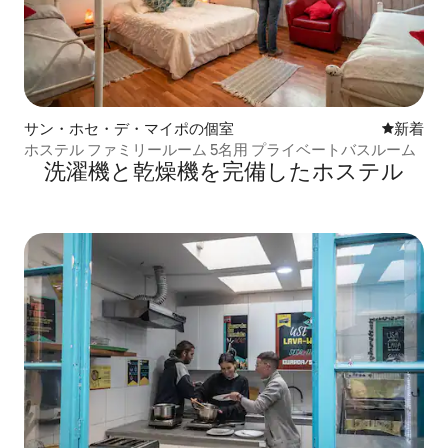
サン・ホセ・デ・マイポの個室
新しい宿
新着
ホステル ファミリールーム 5名用 プライベートバスルーム
洗濯機と乾燥機を完備したホステル