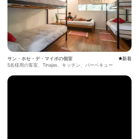
サン・ホセ・デ・マイポの個室
新しい宿
新着
5名様用の客室、Tinajas、キッチン、バーベキュー