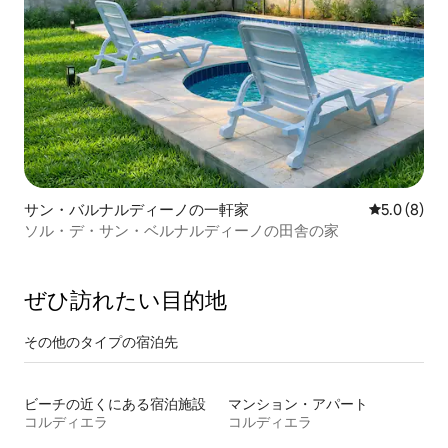
サン・バルナルディーノの一軒家
レビュー8
5.0 (8)
ソル・デ・サン・ベルナルディーノの田舎の家
ぜひ訪⁠れ⁠た⁠い目⁠的⁠地
その他のタ⁠イ⁠プ⁠の宿⁠泊⁠先
ビーチの近くにある宿泊施設
マンション・アパート
コルディエラ
コルディエラ