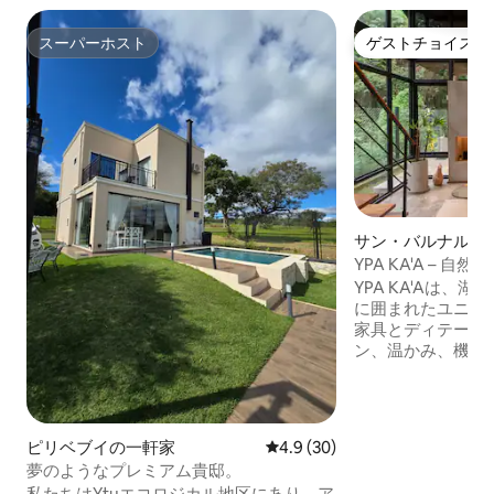
スーパーホスト
ゲストチョイス
スーパーホスト
ゲストチョイス
サン・バルナルデ
家
YPA KA'A – 
ハウス
YPA KA'Aは、湖
に囲まれたユニークな家
家具とディテール
ン、温かみ、機能
厳選されています。 リモートワーク
応した環境で、イ
れる穏やかな空間
息、自然とのつな
ピリベブイの一軒家
レビュー30件、5つ星中4.9
4.9 (30)
場所で満喫したい人
夢のようなプレミアム貴邸。
の家は主にカップ
私たちはYtuエコロジカル地区にあり、ア