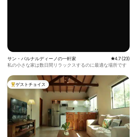
サン・バルナルディーノの一軒家
レビュー23
4.7 (23)
私の小さな家は数日間リラックスするのに最適な場所です
ゲストチョイス
大好評のゲストチョイスです。