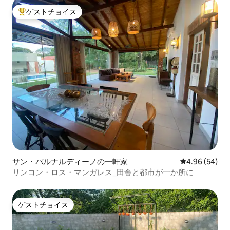
ゲストチョイス
大好評のゲストチョイスです。
サン・バルナルディーノの一軒家
レビュー54件
4.96 (54)
リンコン・ロス・マンガレス_田舎と都市が一か所に
ゲストチョイス
ゲストチョイス