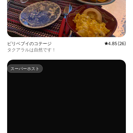
ピリベブイのコテージ
レビュー26件
4.85 (26)
タクアラルは自然です！
スーパーホスト
スーパーホスト