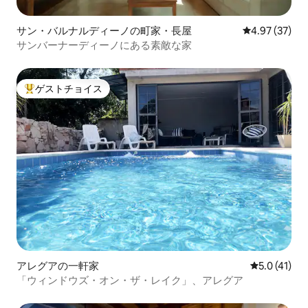
サン・バルナルディーノの町家・長屋
レビュー37件
4.97 (37)
サンバーナーディーノにある素敵な家
ゲストチョイス
大好評のゲストチョイスです。
アレグアの一軒家
レビュー41
5.0 (41)
「ウィンドウズ・オン・ザ・レイク」、アレグア