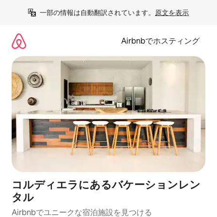
コ
一部の情報は自動翻訳されています。
原文を表示
ン
テ
ン
Airbnbでホスティング
ツ
に
ス
キ
ッ
プ
コルディエラにあるバケーションレン
タル
Airbnbでユニークな宿泊施設を見つける