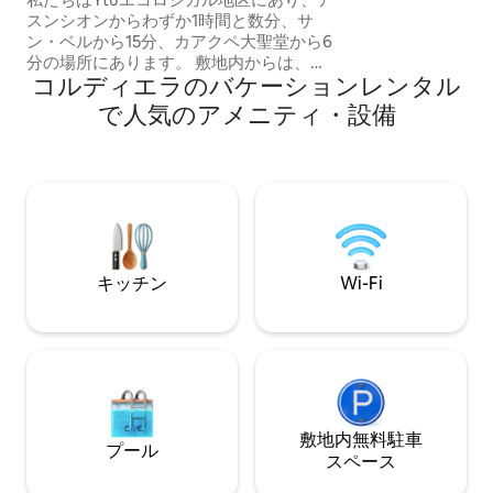
ますが、最大3名
スンシオンからわずか1時間と数分、サ
まで宿泊可能です
ン・ベルから15分、カアクペ大聖堂から6
ペースがより限ら
分の場所にあります。 敷地内からは、イ
意ください。
コルディエラのバケーションレンタル
トゥ川（Arroyo Ytu）と「イエス・ミセ
リコルディオソ（Jesús
で人気のアメニティ・設備
Misericordioso）」展望台にアクセスでき
ます。 この家は最大10人まで収容可能
で、ゲストのグループ1つだけが完全に独
占的に貸し出されます。 石畳の道で、ル
ートからわずか1.5キロのところにあり、
アクセスが簡単です。 この場所がお気に
入りでしたら、お気に入りに保存するこ
とをお忘れなく。
キッチン
Wi-Fi
敷地内無料駐⁠車
プール
ス⁠ペ⁠ー⁠ス