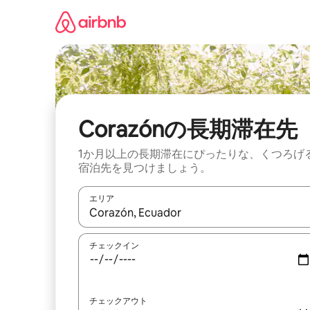
コ
ン
テ
ン
ツ
に
ス
キ
ッ
Corazónの長期滞在先
プ
1か月以上の長期滞在にぴったりな、くつろげ
宿泊先を見つけましょう。
エリア
検索結果が表示されたら、上下の矢印キーを使っ
チェックイン
チェックアウト