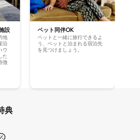
施⁠設
ペット同⁠伴OK
的地
ペットと一緒に旅行できるよ
崖沿
う、ペットと泊まれる宿泊先
ハウ
を見つけましょう。
した
特徴
特⁠典