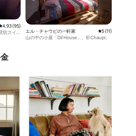
レビュー95件、5つ星中4.93つ星の平均評価
4.93 (95)
エル・チャウピの一軒家
レビュー11件、5
5 (11)
貸切スイ
山の中の小屋「Dil House」、El Chaupi。
⁠金