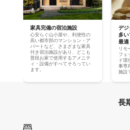
家具完備の宿⁠泊⁠施⁠設
デジ
多⁠いプ
心安らぐ山小屋や、利便性の
高い都市部のマンション・ア
最⁠適
パートなど、さまざまな家具
リモ
付き宿泊施設があり、どこも
フェ
普段お家で使用するアメニテ
ド環
ィ・設備がすべてそろってい
事専
ます。
施設
長期