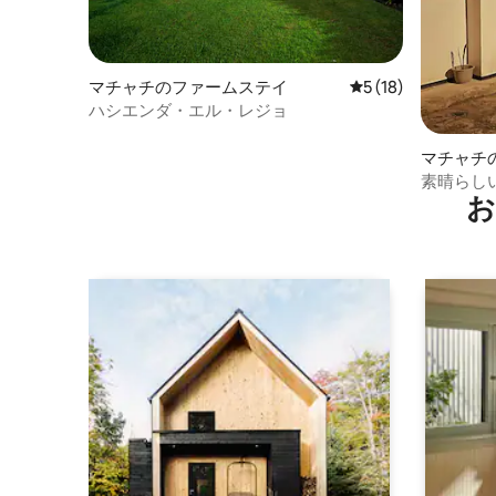
マチャチのファームステイ
レビュー18件、5
5 (18)
ハシエンダ・エル・レジョ
マチャチ
素晴らし
お