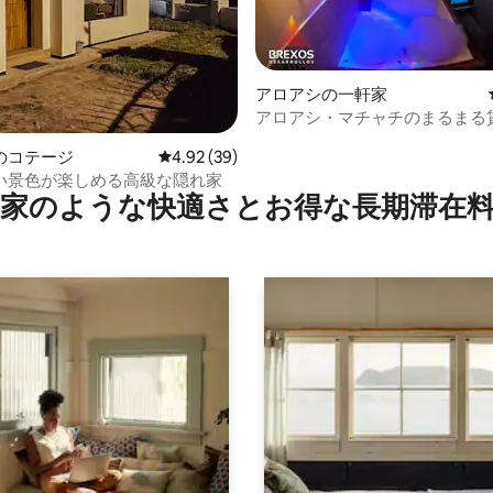
つ星中5つ星の平均評価
アロアシの一軒家
アロアシ・マチャチのまるまる
ート
のコテージ
レビュー39件、5つ星中4.92つ星の平均評価
4.92 (39)
い景色が楽しめる高級な隠れ家
家のような快⁠適⁠さ⁠とお⁠得⁠な長⁠期⁠滞⁠在料