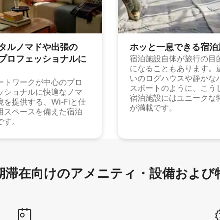
タルノマドや出⁠張⁠の
ホッと一⁠息⁠で⁠き⁠る宿⁠泊
⁠ロ⁠フ⁠ェ⁠ッ⁠シ⁠ョ⁠ナ⁠ル⁠に
宿泊施設自体が旅行の目
になることもあります。
いのログハウスや静かな
ートワークが中心のプロ
スボートのように、こう
ッショナルに快適なノマ
宿泊施設にはユニークな
境を提供する、Wi-Fiと仕
が満載です。
用スペースを備えた宿泊
です。
滞在向け⁠のア⁠メ⁠ニ⁠テ⁠ィ⁠・設⁠備⁠および