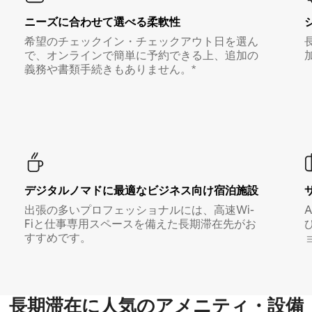
ニーズに合わせて選べる柔軟性
希望のチェックイン・チェックアウト日を選ん
で、オンラインで簡単に予約できる上、追加の
義務や書類手続きもありません。*
デジタルノマド⁠に最⁠適⁠なビ⁠ジ⁠ネ⁠ス⁠向⁠け宿⁠泊⁠施⁠設
出張の多いプロフェッショナルには、高速Wi-
Fiと仕事専用スペースを備えた長期滞在先がお
すすめです。
長期滞在に人気のアメニティ・設備