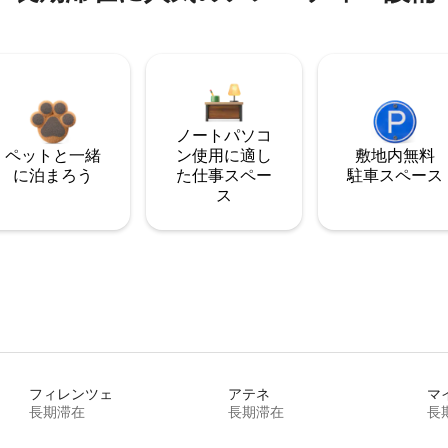
ノートパソコ
ペットと一緒
ン使用に適し
敷地内無料
に泊まろう
た仕事スペー
駐⁠車ス⁠ペ⁠ー⁠ス
ス
フィレンツェ
アテネ
マ
長期滞在
長期滞在
長