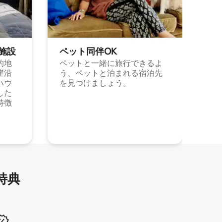
施⁠設
ペット同⁠伴OK
的地
ペットと一緒に旅行できるよ
崖沿
う、ペットと泊まれる宿泊先
ハウ
を見つけましょう。
した
特徴
特⁠典