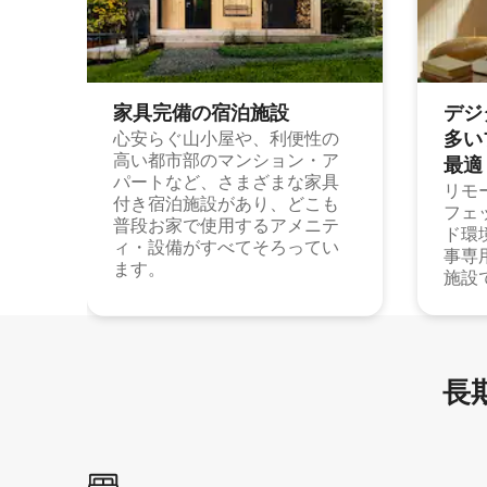
家具完備の宿⁠泊⁠施⁠設
デジ
多⁠いプ
心安らぐ山小屋や、利便性の
高い都市部のマンション・ア
最⁠適
パートなど、さまざまな家具
リモ
付き宿泊施設があり、どこも
フェ
普段お家で使用するアメニテ
ド環
ィ・設備がすべてそろってい
事専
ます。
施設
長期