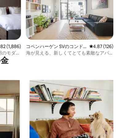
ビュー1,886件、5つ星中4.82つ星の平均評価
.82 (1,886)
コペンハーゲン SVのコンド
レビュー126件、5つ星
4.87 (126)
ミニアム
様用のモダン
海が見える、新しくてとても素敵なアパ
⁠金
ートです