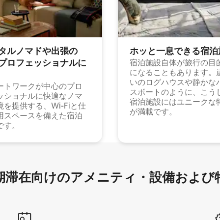
タルノマドや出⁠張⁠の
ホッと一⁠息⁠で⁠き⁠る宿⁠泊
⁠ロ⁠フ⁠ェ⁠ッ⁠シ⁠ョ⁠ナ⁠ル⁠に
宿泊施設自体が旅行の目
になることもあります。
いのログハウスや静かな
ートワークが中心のプロ
スボートのように、こう
ッショナルに快適なノマ
宿泊施設にはユニークな
境を提供する、Wi-Fiと仕
が満載です。
用スペースを備えた宿泊
です。
滞在向け⁠のア⁠メ⁠ニ⁠テ⁠ィ⁠・設⁠備⁠および