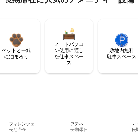
ノートパソコ
ペットと一緒
ン使用に適し
敷地内無料
に泊まろう
た仕事スペー
駐⁠車ス⁠ペ⁠ー⁠ス
ス
フィレンツェ
アテネ
マ
長期滞在
長期滞在
長