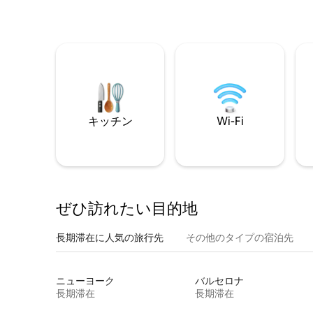
キッチン
Wi-Fi
ぜひ訪⁠れ⁠た⁠い目⁠的⁠地
長期滞在に人気の旅行先
その他のタ⁠イ⁠プ⁠の宿⁠泊⁠先
ニューヨーク
バルセロナ
長期滞在
長期滞在