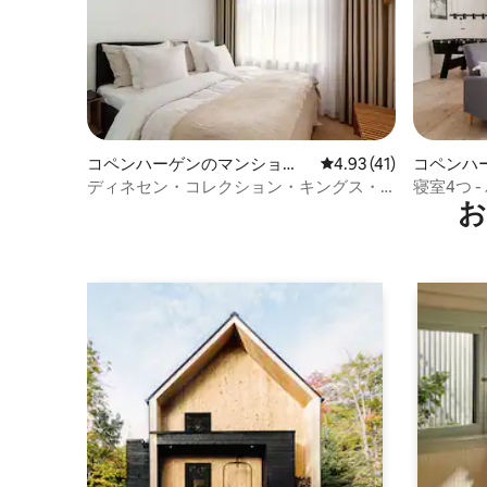
コペンハーゲンのマンショ
レビュー41件、5つ星中
4.93 (41)
コペンハ
ン・アパート
ディネセン・コレクション・キングス・
寝室4つ 
お
スクエア・コンドミニアム
泊いただ