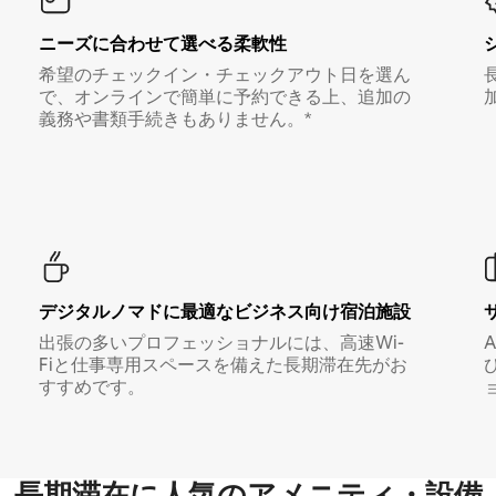
ニーズに合わせて選べる柔軟性
希望のチェックイン・チェックアウト日を選ん
で、オンラインで簡単に予約できる上、追加の
義務や書類手続きもありません。*
デジタルノマド⁠に最⁠適⁠なビ⁠ジ⁠ネ⁠ス⁠向⁠け宿⁠泊⁠施⁠設
出張の多いプロフェッショナルには、高速Wi-
Fiと仕事専用スペースを備えた長期滞在先がお
すすめです。
長期滞在に人気のアメニティ・設備