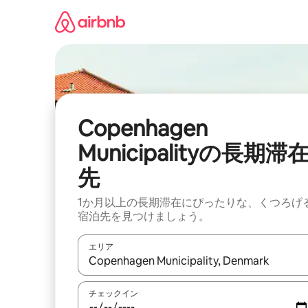
コ
ン
テ
ン
ツ
に
ス
キ
ッ
Copenhagen
プ
Municipalityの長期滞
先
1か月以上の長期滞在にぴったりな、くつろげ
宿泊先を見つけましょう。
エリア
検索結果が表示されたら、上下の矢印キーを使っ
チェックイン