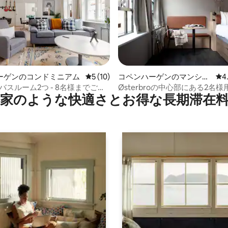
4.93つ星の平均評価
ーゲンのコンドミニアム
レビュー10件、5つ星中5つ星の平均評価
5 (10)
コペンハーゲンのマンショ
レ
4
ン・アパート
- バスルーム2つ - 8名様までご宿
Østerbroの中心部にある2名
家のような快⁠適⁠さ⁠とお⁠得⁠な長⁠期⁠滞⁠在料
けます
なスタジオ