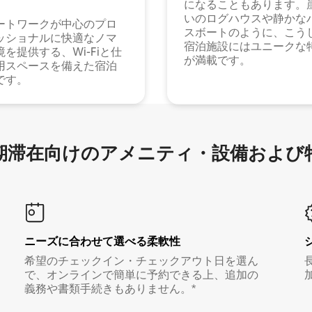
になることもあります。
いのログハウスや静かな
ートワークが中心のプロ
スボートのように、こう
ッショナルに快適なノマ
宿泊施設にはユニークな
境を提供する、Wi-Fiと仕
が満載です。
用スペースを備えた宿泊
です。
滞在向け⁠のア⁠メ⁠ニ⁠テ⁠ィ⁠・設⁠備⁠および
ニーズに合わせて選べる柔軟性
希望のチェックイン・チェックアウト日を選ん
で、オンラインで簡単に予約できる上、追加の
義務や書類手続きもありません。*