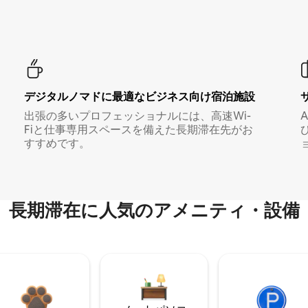
デジタルノマド⁠に最⁠適⁠なビ⁠ジ⁠ネ⁠ス⁠向⁠け宿⁠泊⁠施⁠設
出張の多いプロフェッショナルには、高速Wi-
Fiと仕事専用スペースを備えた長期滞在先がお
すすめです。
長期滞在に人気のアメニティ・設備