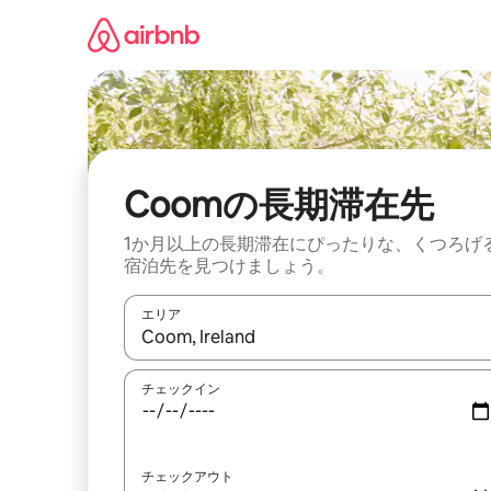
コ
ン
テ
ン
ツ
に
ス
キ
ッ
Coomの長期滞在先
プ
1か月以上の長期滞在にぴったりな、くつろげ
宿泊先を見つけましょう。
エリア
検索結果が表示されたら、上下の矢印キーを使っ
チェックイン
チェックアウト