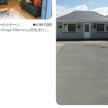
中4.89つ星の平均評価
ーのコテージ
レビュー100件、5つ星中4.99つ星の平均評価
4.99 (100)
a Cottage Killarneyは家族連れに最