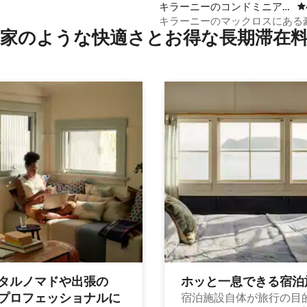
キラーニーのコンドミニア
レ
ム
キラーニーのマックロスにある
家のような快⁠適⁠さ⁠とお⁠得⁠な長⁠期⁠滞⁠在料
ッドルームのアパート。
タルノマドや出⁠張⁠の
ホッと一⁠息⁠で⁠き⁠る宿⁠泊
⁠ロ⁠フ⁠ェ⁠ッ⁠シ⁠ョ⁠ナ⁠ル⁠に
宿泊施設自体が旅行の目