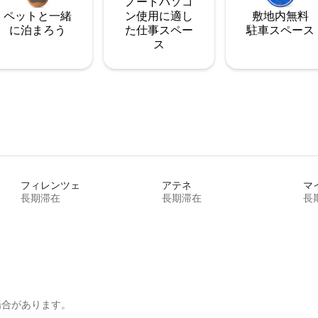
ノートパソコ
ペットと一緒
ン使用に適し
敷地内無料
に泊まろう
た仕事スペー
駐⁠車ス⁠ペ⁠ー⁠ス
ス
フィレンツェ
アテネ
マ
長期滞在
長期滞在
長
場合があります。