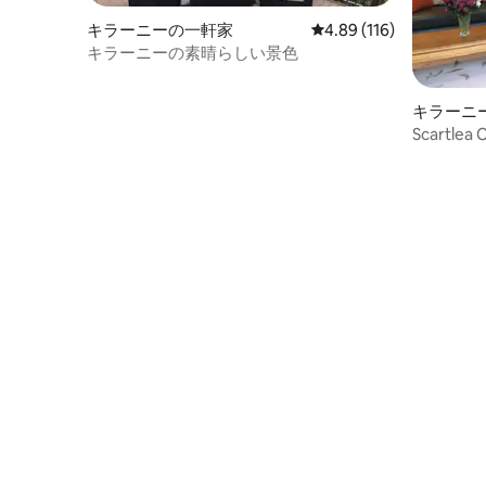
キラーニーの一軒家
レビュー116件、5つ星
4.89 (116)
キラーニーの素晴らしい景色
キラーニ
Scartle
適です