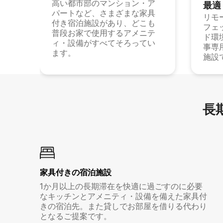
高い都市部のマンション・ア
最⁠適
パートなど、さまざまな家具
リモ
付き宿泊施設があり、どこも
フェ
普段お家で使用するアメニテ
ド環
ィ・設備がすべてそろってい
事専
ます。
施設
長期
家具付き⁠の宿⁠泊⁠施⁠設
1か月以上の長期滞在を快適に過ごすのに必要
なキッチンとアメニティ・設備を備えた家具付
きの宿泊先。また貸しでお部屋を借りる代わり
となるご提案です。