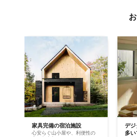
お
家具完備の宿⁠泊⁠施⁠設
デジ
多⁠いプ
心安らぐ山小屋や、利便性の