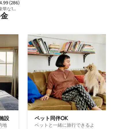
ビュー286件、5つ星中4.99つ星の平均評価
4.99 (286)
豪華な1ベ
⁠金
施⁠設
ペット同⁠伴OK
的地
ペットと一緒に旅行できるよ