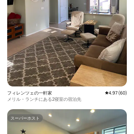
フィレンツェの一軒家
レビュー60件
4.97 (60)
メリル・ランチにある2寝室の宿泊先
スーパーホスト
スーパーホスト