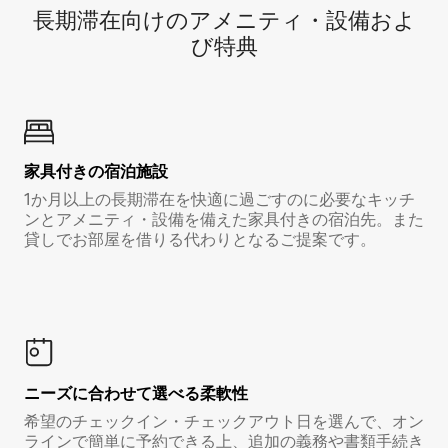
長期滞在向け⁠のア⁠メ⁠ニ⁠テ⁠ィ⁠・設⁠備⁠およ
び特⁠典
家具付き⁠の宿⁠泊⁠施⁠設
1か月以上の長期滞在を快適に過ごすのに必要なキッチ
ンとアメニティ・設備を備えた家具付きの宿泊先。また
貸しでお部屋を借りる代わりとなるご提案です。
ニーズに合わせて選べる柔軟性
希望のチェックイン・チェックアウト日を選んで、オン
ラインで簡単に予約できる上、追加の義務や書類手続き