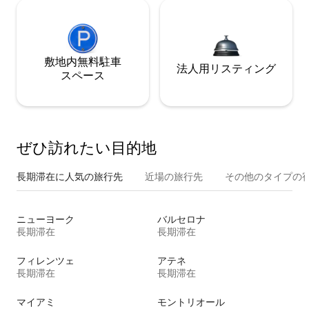
敷地内無料駐⁠車
法人用リスティング
ス⁠ペ⁠ー⁠ス
ぜひ訪⁠れ⁠た⁠い目⁠的⁠地
長期滞在に人気の旅行先
近場の旅行先
その他のタ⁠イ⁠プ⁠の宿
ニューヨーク
バルセロナ
長期滞在
長期滞在
フィレンツェ
アテネ
長期滞在
長期滞在
マイアミ
モントリオール