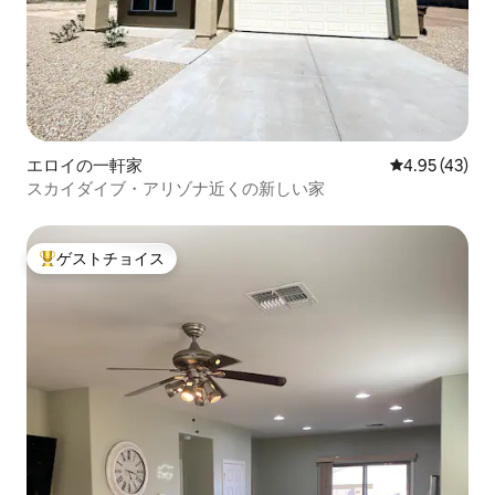
エロイの一軒家
レビュー43件
4.95 (43)
スカイダイブ・アリゾナ近くの新しい家
ゲストチョイス
大好評のゲストチョイスです。