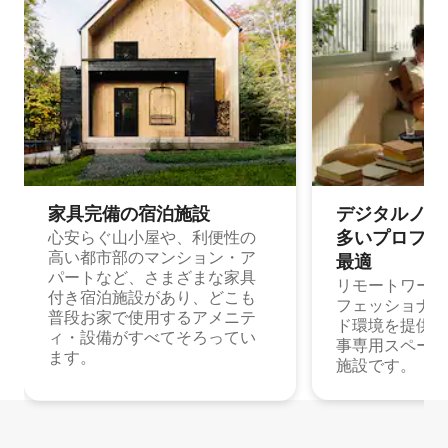
家具完備の宿⁠泊⁠施⁠設
デジタルノマド
多⁠いプ⁠ロ⁠フ⁠ェ⁠
心安らぐ山小屋や、利便性の
高い都市部のマンション・ア
最⁠適
パートなど、さまざまな家具
リモートワーク
付き宿泊施設があり、どこも
フェッショナル
普段お家で使用するアメニテ
ド環境を提供する
ィ・設備がすべてそろってい
事専用スペース
ます。
施設です。