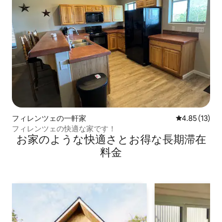
フィレンツェの一軒家
レビュー13件
4.85 (13)
フィレンツェの快適な家です！
お家のような快⁠適⁠さ⁠とお⁠得⁠な長⁠期⁠滞⁠在
料⁠金