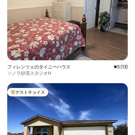
フィレンツェのタイニーハウス
レビュー1
5 (13)
ソノラ砂漠スタジオH
ゲストチョイス
大好評のゲストチョイスです。