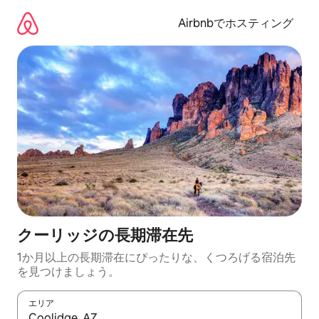
コ
ン
Airbnbでホスティング
テ
ン
ツ
に
ス
キ
ッ
プ
クーリッジの長期滞在先
1か月以上の長期滞在にぴったりな、くつろげる宿泊先
を見つけましょう。
エリア
検索結果が表示されたら、上下の矢印キーを使って移動するか、