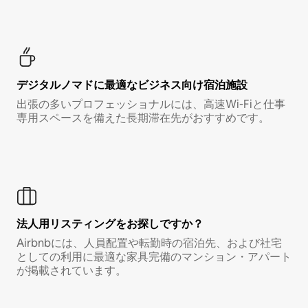
デジタルノマド⁠に最⁠適⁠なビ⁠ジ⁠ネ⁠ス⁠向⁠け宿⁠泊⁠施⁠設
出張の多いプロフェッショナルには、高速Wi-Fiと仕事
専用スペースを備えた長期滞在先がおすすめです。
法人用リスティングをお探しですか？
Airbnbには、人員配置や転勤時の宿泊先、および社宅
としての利用に最適な家具完備のマンション・アパート
が掲載されています。