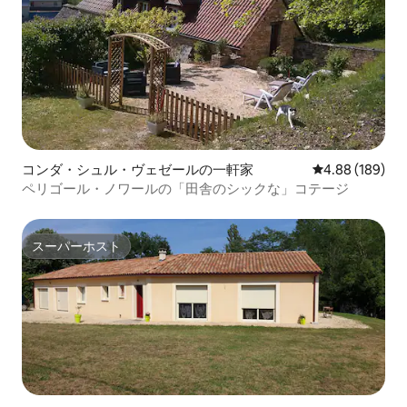
コンダ・シュル・ヴェゼールの一軒家
レビュー189件
4.88 (189)
ペリゴール・ノワールの「田舎のシックな」コテージ
スーパーホスト
スーパーホスト