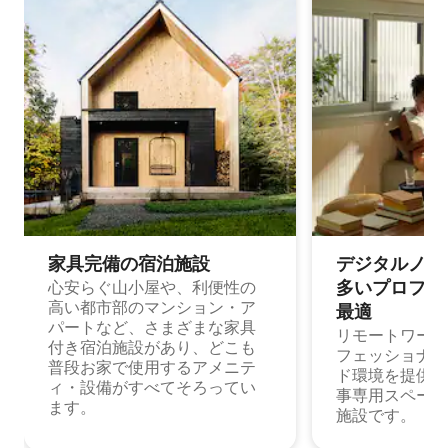
家具完備の宿⁠泊⁠施⁠設
デジタルノマド
多⁠いプ⁠ロ⁠フ⁠ェ⁠
心安らぐ山小屋や、利便性の
高い都市部のマンション・ア
最⁠適
パートなど、さまざまな家具
リモートワーク
付き宿泊施設があり、どこも
フェッショナル
普段お家で使用するアメニテ
ド環境を提供する
ィ・設備がすべてそろってい
事専用スペース
ます。
施設です。