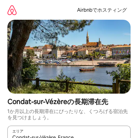
コ
ン
Airbnbでホスティング
テ
ン
ツ
に
ス
キ
ッ
プ
Condat-sur-Vézèreの長期滞在先
1か月以上の長期滞在にぴったりな、くつろげる宿泊先
を見つけましょう。
エリア
検索結果が表示されたら、上下の矢印キーを使って移動するか、