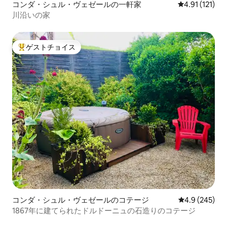
コンダ・シュル・ヴェゼールの一軒家
レビュー121
4.91 (121)
川沿いの家
ゲストチョイス
大好評のゲストチョイスです。
コンダ・シュル・ヴェゼールのコテージ
レビュー245
4.9 (245)
1867年に建てられたドルドーニュの石造りのコテージ