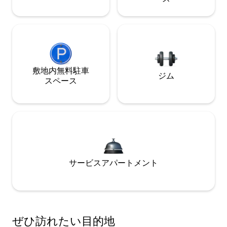
敷地内無料駐⁠車
ジム
ス⁠ペ⁠ー⁠ス
サービスアパートメント
ぜひ訪⁠れ⁠た⁠い目⁠的⁠地