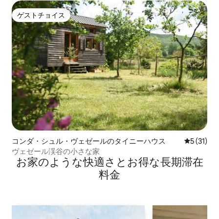
ゲストチョイス
ゲストチョイス
コンダ・シュル・ヴェゼールのタイニーハウス
レビュー3
5 (31)
ヴェゼール渓谷の小さな家
お家のような快⁠適⁠さ⁠とお⁠得⁠な長⁠期⁠滞⁠在
料⁠金