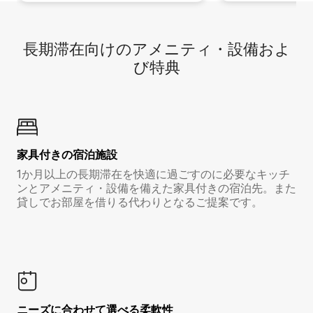
長期滞在向け⁠のア⁠メ⁠ニ⁠テ⁠ィ⁠・設⁠備⁠およ
び特⁠典
家具付き⁠の宿⁠泊⁠施⁠設
1か月以上の長期滞在を快適に過ごすのに必要なキッチ
ンとアメニティ・設備を備えた家具付きの宿泊先。また
貸しでお部屋を借りる代わりとなるご提案です。
ニーズに合わせて選べる柔軟性