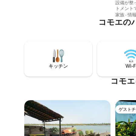
設備が整
トメント
ジネスで
家族
·
情
コモエの
ルームと
スタース
ルーム、
敵なテラ
楽しみく
ー、警備
視が備わ
キッチン
Wi-F
コモエ
ゲストチ
ゲストチ