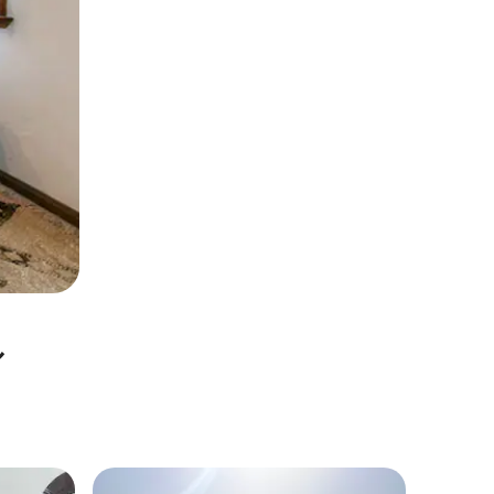
ル
アシニー