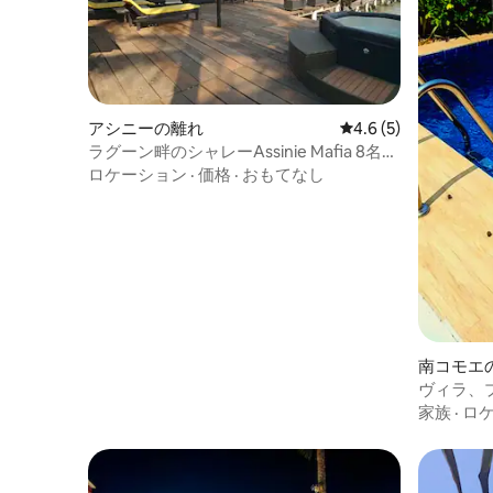
アシニーの離れ
レビュー5件、5つ星
4.6 (5)
ラグーン畔のシャレーAssinie Mafia 8名様
まで
ロケーション
·
価格
·
おもてなし
南コモエ
ヴィラ、
静か
家族
·
ロ