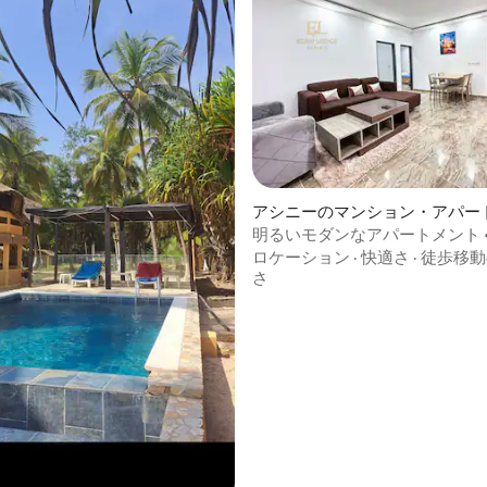
4.77つ星の平均評価
アシニーのマンション・アパー
明るいモダンなアパートメント •
つろげる
ロケーション
·
快適さ
·
徒歩移動
さ