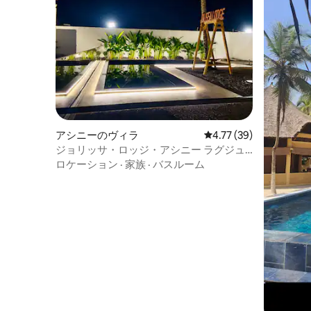
アシニーのヴィラ
レビュー39件、5つ星中
4.77 (39)
ジョリッサ・ロッジ・アシニー ラグジュ
アリーヴィラ - プライベートプール
ロケーション
·
家族
·
バスルーム