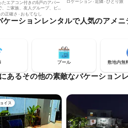
位置するこの1ベッドルームの
ロケーション
·
近隣
·
ひとり旅
ったエアコン付きの5戸のアパー
は、家のような親密さと、リラ
で、ご家族、友人グループ、ビ
きるように設計された洗練され
のご滞在に最適です。専用バス
報の正確さ
·
おもてなし
提供します。 スタイルと雰囲気 アフロミ
バケーションレンタルで人気のアメニ
ドレッシングルームを備えたマ
ニマリストの装飾、洗練された
イート、他の2つのダブルベッド
天然素材、芸術作品、家具が、
広々としたリビングルーム、素
の暖かい日々と甘い夜を楽しむ
ス、設備の整ったキッチンをお
められています...
ださい。建物にはエレベータ
付き駐車場、プール、ビデオ監
っています。
i
プール
敷地内無料駐
にあるその他の素敵なバケーション
ョイス
ョイス