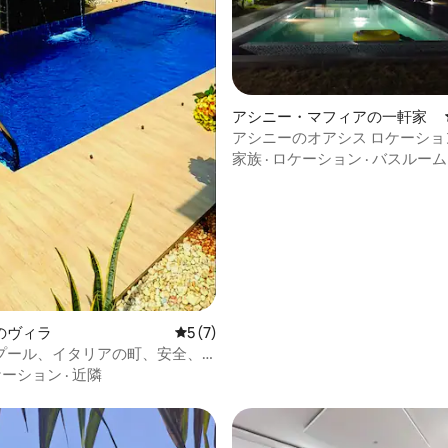
中4.6つ星の平均評価
アシニー・マフィアの一軒家
アシニーのオアシス ロケーショ
家族
·
ロケーション
·
バスルーム
のヴィラ
レビュー7件、5つ星中5つ星の平均評価
5 (7)
プール、イタリアの町、安全、
ケーション
·
近隣