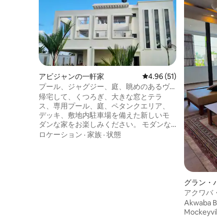
アビジャンの一軒家
レビュー51件、5つ星中
4.96 (51)
プール、ジャグジー、庭、眺めのあるヴ
ィラ・ボラティ
帰宅して、くつろぎ、大きな窓とテラ
ス、専用プール、庭、ペタンクエリア、
デッキ、敷地内駐車場を備えた新しいモ
ダンな家をお楽しみください。 モダンな
建築物はユニークで目立っています。 モ
ロケーション
·
家族
·
状態
ダンな家具と伝統的な地元の家具を組み
合わせたインテリアで、我が家のように
くつろぐことができます。 朝食付きで
す。ご要望に応じて、ドリンク、昼食、
または夕食を提供することもできます。
グラン・
無料Wi-Fiと衛星テレビ。 バー付きのテラ
ム
アクワバ
スからは、ラグーンの森の特別な景色が
ント
Akwaba
見えます。
Mockey