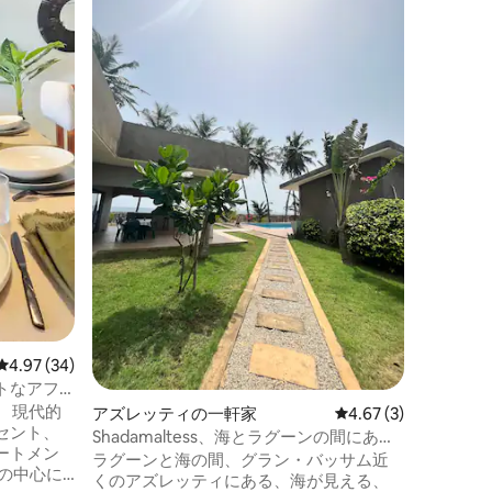
ゲス
大好評
アシニエ
る魅力的
このヴィ
マットレ
3つのバ
リカンキ
のラグー
家族
·
価
とができ
めののど
オーバー
「パス」
までの近
ること、
ブにも魅
レビュー34件、5つ星中4.97つ星の平均評価
4.97 (34)
トなアフ
代的
アズレッティの一軒家
レビュー3件、5つ星中
4.67 (3)
セント、
Shadamaltess、海とラグーンの間にある
ートメン
型破りなヴィラ。
ラグーンと海の間、グラン・バッサム近
くのアズレッティにある、海が見える、