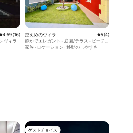
レビュー16件、5つ星中4.69つ星の平均評価
4.69 (16)
控えめのヴィラ
レビュー4件、5
5 (4)
ンヴィラ
静かでエレガント - 庭園/テラス - ビーチ
に近い
家族
·
ロケーション
·
移動のしやすさ
ゲストチョイス
ゲストチョイス