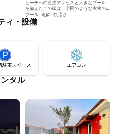
コクーン
ビーチへの直接アクセスと大きなプール
ックスで
を備えたこの家は、楽園のような本物の
た空間を
環境を提供します。 外に開かれた生活空
プール
·
近隣
·
快適さ
ティ・設備
間として考えられたこの家は、2つの独立
ライン、
した建物で構成されています。1つはリビ
バサモア
ング、キッチン、シャワールームのある
ために求
生活空間で、もう1つは寝室専用です。 す
べてが自然に休息とリラックスを促す牧
歌的な環境で、時代を超越した雰囲気を
お楽しみください。
⁠車ス⁠ペ⁠ー⁠ス
エアコン
レンタル