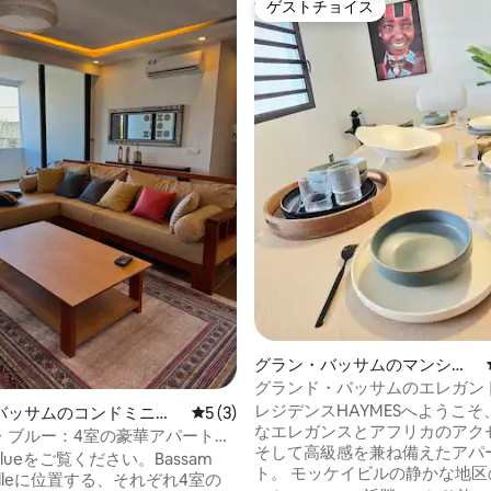
ゲストチョイス
ゲストチョイス
4.96つ星の平均評価
グラン・バッサムのマンショ
ン・アパート
グランド・バッサムのエレガン
ロモダンなアパート
レジデンスHAYMESへようこそ、 現
バッサムのコンドミニア
レビュー3件、5つ星中5つ星の平均評価
5 (3)
なエレガンスとアフリカのアク
・ブルー：4室の豪華アパートメ
そして高級感を兼ね備えたアパ
 Blueをご覧ください。Bassam
ト。 モッケイビルの静かな地区の中心に
villeに位置する、それぞれ4室の