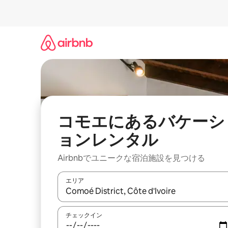
コ
ン
テ
ン
ツ
に
ス
キ
ッ
プ
コモエにあるバケーシ
ョンレンタル
Airbnbでユニークな宿泊施設を見つける
エリア
検索結果が表示されたら、上下の矢印キーを使っ
チェックイン