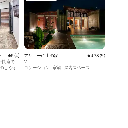
ト
レビュー4件、5つ星中5つ星の平均評価
5 (4)
アシニーの土の家
レビュー9件、5つ星中
4.78 (9)
 快適でく
V
のしやす
ロケーション
·
家族
·
屋内スペース