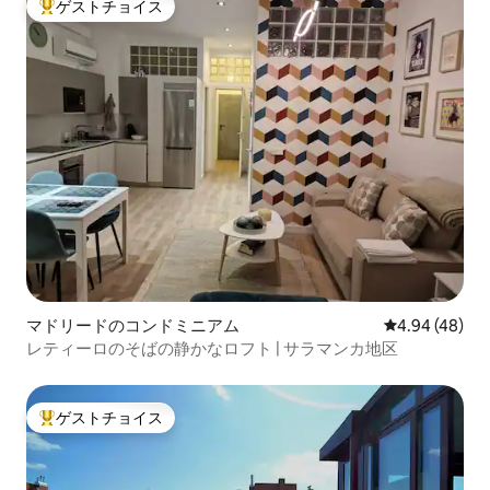
ゲストチョイス
大好評のゲストチョイスです。
マドリードのコンドミニアム
レビュー48件
4.94 (48)
レティーロのそばの静かなロフト | サラマンカ地区
ゲストチョイス
大好評のゲストチョイスです。