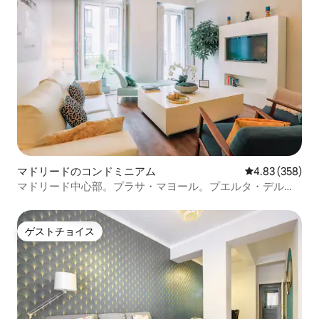
マドリードのコンドミニアム
レビュー358件
4.83 (358)
マドリード中心部。プラサ・マヨール。プエルタ・デル・
ソル。オペラ座。
ゲストチョイス
ゲストチョイス