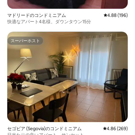
マドリードのコンドミニアム
レビュー196件
4.88 (196)
快適なアパート4名様、ダウンタウン15分
スーパーホスト
スーパーホスト
セゴビア (Segovia)のコンドミニアム
レビュー269件
4.86 (269)
日当たりの良いアパート。サンセット