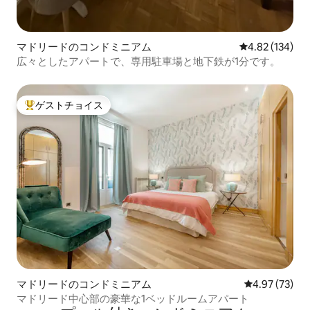
マドリードのコンドミニアム
レビュー134件
4.82 (134)
広々としたアパートで、専用駐車場と地下鉄が1分です。
ゲストチョイス
大好評のゲストチョイスです。
マドリードのコンドミニアム
レビュー73件
4.97 (73)
マドリード中心部の豪華な1ベッドルームアパート