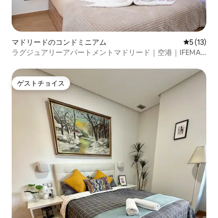
マドリードのコンドミニアム
レビュー1
5 (13)
ラグジュアリーアパートメントマドリード｜空港｜IFEMA
｜市内中心部
ゲストチョイス
ゲストチョイス