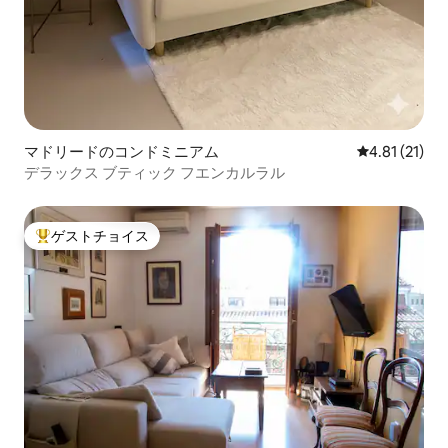
マドリードのコンドミニアム
レビュー21件
4.81 (21)
デラックス ブティック フエンカルラル
ゲストチョイス
大好評のゲストチョイスです。