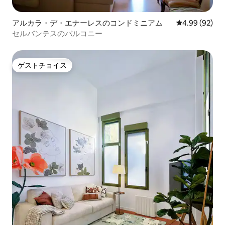
アルカラ・デ・エナーレスのコンドミニアム
レビュー92件
4.99 (92)
セルバンテスのバルコニー
ゲストチョイス
ゲストチョイス