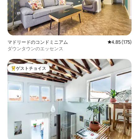
マドリードのコンドミニアム
レビュー175件
4.85 (175)
ダウンタウンのエッセンス
ゲストチョイス
大好評のゲストチョイスです。