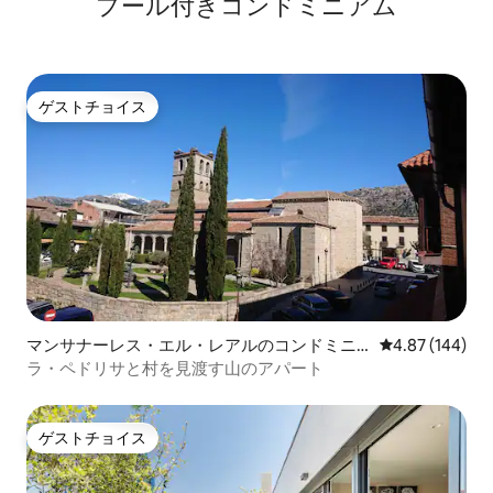
プール付きコンドミニアム
ゲストチョイス
ゲストチョイス
マンサナーレス・エル・レアルのコンドミニ
レビュー144件
4.87 (144)
アム
ラ・ペドリサと村を見渡す山のアパート
ゲストチョイス
ゲストチョイス