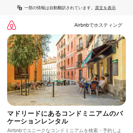
コ
一部の情報は自動翻訳されています。
原文を表示
ン
テ
ン
Airbnbでホスティング
ツ
に
ス
キ
ッ
プ
マドリードにあるコンドミニアムのバ
ケーションレンタル
Airbnbでユニークなコンドミニアムを検索・予約しよ