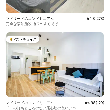
マドリードのコンドミニアム
レビュー278
4.8 (278)
完全な宿泊施設 通りのすぐそば
ゲストチョイス
大好評のゲストチョイスです。
マドリードのコンドミニアム
レビュー129件
4.98 (129)
「非の打ちどころのない居心地の良いアパート