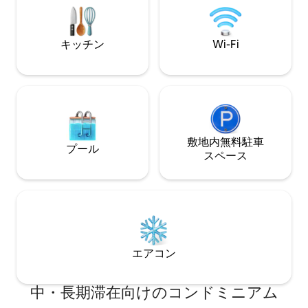
ルーム、設備の整ったキッチンが備わっ
います 最寄
ています。
キッチン
Wi-Fi
敷地内無料駐⁠車
プール
ス⁠ペ⁠ー⁠ス
エアコン
中・長期滞在向けのコンドミニアム