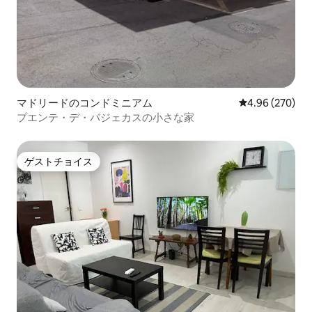
マドリードのコンドミニアム
レビュー270件
4.96 (270)
プエンテ・デ・バジェカスの小さな家
ゲストチョイス
ゲストチョイス