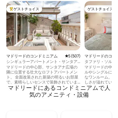
ゲストチョイス
ゲストチョイス
大好評のゲストチョイスです。
ゲストチョイス
マドリードのコンドミニアム
レビュー507件、5つ星中5つ
5 (507)
マドリードのコン
ム
シンギュラーアパートメント・サンタア
タファリ・ソル -
ナ・テラスラグジュアリー
マドリードの中心部、サンタアナ広場の
マドリードの中心
隣に位置する壮大なロフトアパートメン
ルやシングルに最
ト。 全面改装された新築の明るいお部屋
なワンルーム。北
で、素晴らしいセンスで装飾されていま
しさが溢れていま
マドリードにあるコンドミニアムで人
す。 マドリードの快適な気候を楽しむた
ス・レトラス地区
めに完全装備された素晴らしいテラスが
ドリードの歴史的
気のアメニティ・設備
あります。 マドリードの歴史的観光スポ
ポットを徒歩で訪
ットに近く、マドリードを知るのに最適
プエルタ・デル・
な立地です。 プエルタ・デル・ソル、プ
ザ・マヨール、パ
ラサ・マヨール、テアトロ・レアル、プ
テからも徒歩すぐの
ラド美術館。 サロン、寝室1室、広いバス
レベーター付きの