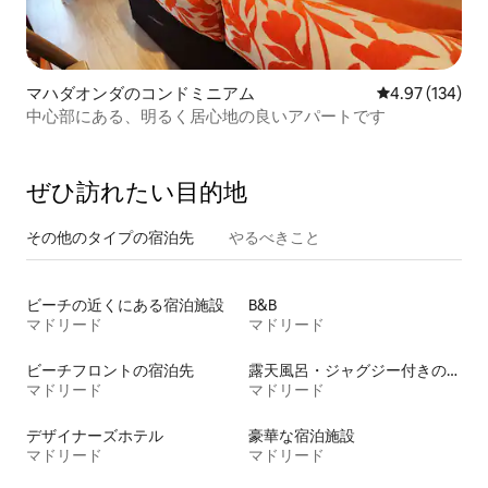
マハダオンダのコンドミニアム
レビュー134件
4.97 (134)
中心部にある、明るく居心地の良いアパートです
ぜひ訪⁠れ⁠た⁠い目⁠的⁠地
その他のタ⁠イ⁠プ⁠の宿⁠泊⁠先
やるべきこと
ビーチの近くにある宿泊施設
B&B
マドリード
マドリード
ビーチフロントの宿泊先
露天風呂・ジャグジー付きの宿泊施設
マドリード
マドリード
デザイナーズホテル
豪華な宿泊施設
マドリード
マドリード