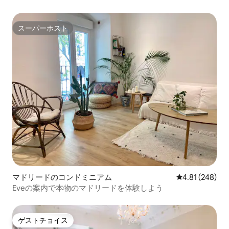
スーパーホスト
スーパーホスト
マドリードのコンドミニアム
レビュー248件
4.81 (248)
Eveの案内で本物のマドリードを体験しよう
ゲストチョイス
ゲストチョイス