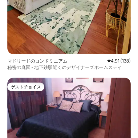
マドリードのコンドミニアム
レビュー138件
4.91 (138)
秘密の庭園 - 地下鉄駅近くのデザイナーズホームステイ
ゲストチョイス
ゲストチョイス