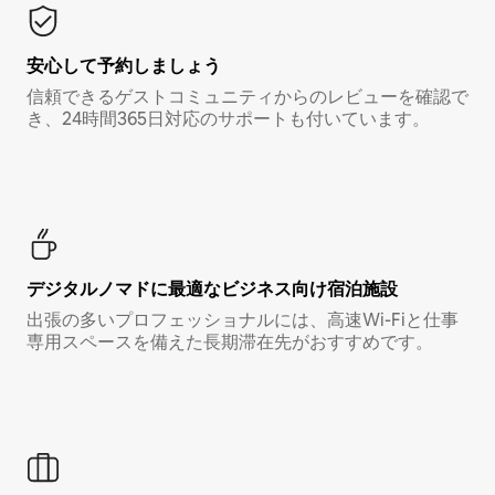
安心して予約しましょう
信頼できるゲストコミュニティからのレビューを確認で
き、24時間365日対応のサポートも付いています。
デジタルノマド⁠に最⁠適⁠なビ⁠ジ⁠ネ⁠ス⁠向⁠け宿⁠泊⁠施⁠設
出張の多いプロフェッショナルには、高速Wi-Fiと仕事
専用スペースを備えた長期滞在先がおすすめです。