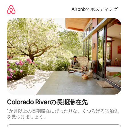
コ
ン
Airbnbでホスティング
テ
ン
ツ
に
ス
キ
ッ
プ
Colorado Riverの長期滞在先
1か月以上の長期滞在にぴったりな、くつろげる宿泊先
を見つけましょう。