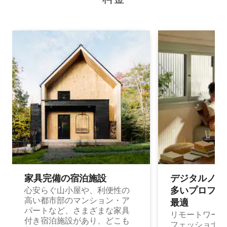
家具完備の宿⁠泊⁠施⁠設
デジタルノマド
多⁠いプ⁠ロ⁠フ⁠ェ⁠
心安らぐ山小屋や、利便性の
高い都市部のマンション・ア
最⁠適
パートなど、さまざまな家具
リモートワーク
付き宿泊施設があり、どこも
フェッショナル