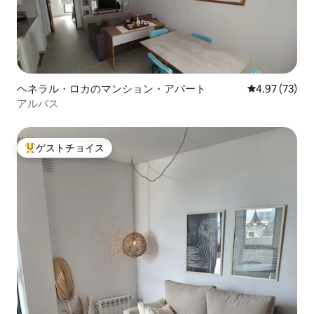
ヘネラル・ロカのマンション・アパート
レビュー73件
4.97 (73)
アルバス
ゲストチョイス
大好評のゲストチョイスです。