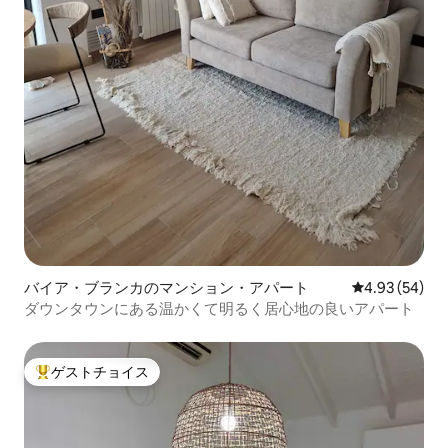
バイア・ブランカのマンション・アパート
レビュー54件
4.93 (54)
ダウンタウンにある温かくて明るく居心地の良いアパート
ゲストチョイス
大好評のゲストチョイスです。