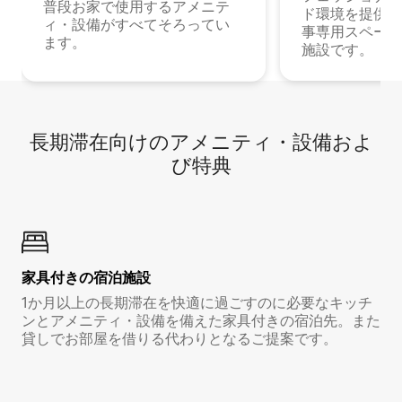
普段お家で使用するアメニテ
ド環境を提供する
ィ・設備がすべてそろってい
事専用スペース
ます。
施設です。
長期滞在向け⁠のア⁠メ⁠ニ⁠テ⁠ィ⁠・設⁠備⁠およ
び特⁠典
家具付き⁠の宿⁠泊⁠施⁠設
1か月以上の長期滞在を快適に過ごすのに必要なキッチ
ンとアメニティ・設備を備えた家具付きの宿泊先。また
貸しでお部屋を借りる代わりとなるご提案です。