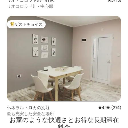
リオ・コロラドの一軒家
レビュー1
5 (13)
リオコロラド川 - 中心部
ゲストチョイス
大好評のゲストチョイスです。
ヘネラル・ロカの別荘
レビュー274件
4.96 (274)
最も充実した安全な場所
お家のような快⁠適⁠さ⁠とお⁠得⁠な長⁠期⁠滞⁠在
料⁠金