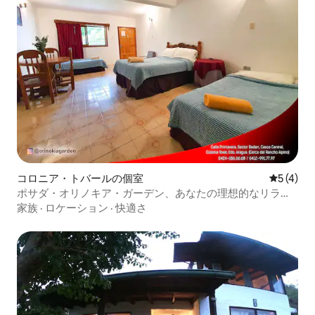
コロニア・トバールの個室
レビュー
5 (4)
ポサダ・オリノキア・ガーデン、あなたの理想的なリラク
ゼーションの場所。
家族
·
ロケーション
·
快適さ