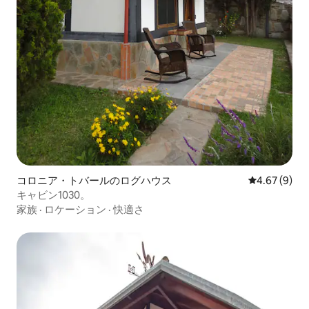
コロニア・トバールのログハウス
レビュー9件
4.67 (9)
キャビン1030。
家族
·
ロケーション
·
快適さ