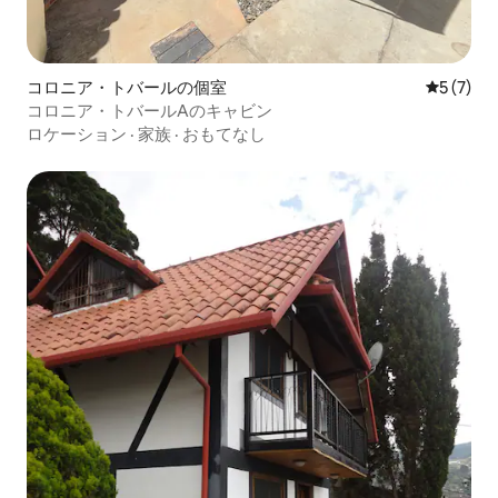
コロニア・トバールの個室
レビュー
5 (7)
コロニア・トバールAのキャビン
ロケーション
·
家族
·
おもてなし