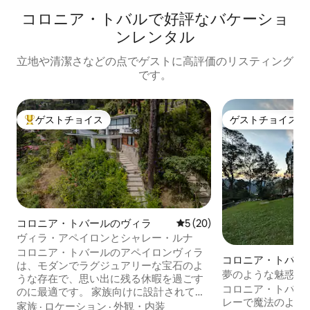
コロニア・トバルで好評なバケーショ
ンレンタル
立地や清潔さなどの点でゲストに高評価のリスティング
です。
ゲストチョイス
ゲストチョイス
大好評のゲストチョイスです。
ゲストチョイス
コロニア・トバールのヴィラ
レビュー20件、5つ星中5つ
5 (20)
ヴィラ・アペイロンとシャレー・ルナ
コロニア・トバールのアペイロンヴィラ
コロニア・トバー
は、モダンでラグジュアリーな宝石のよ
夢のような魅惑的
うな存在で、思い出に残る休暇を過ごす
コロニア・トバル
のに最適です。 家族向けに設計されてお
レーで魔法のよう
り、現代的なエレガンスと涼しい気候の
家族
·
ロケーション
·
外観・内装