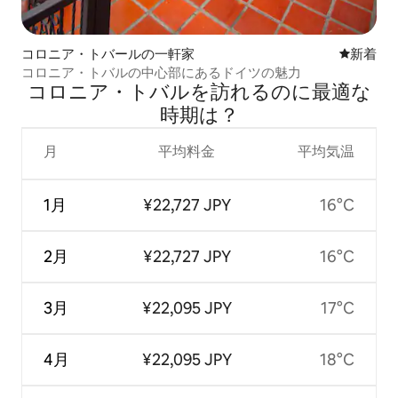
コロニア・トバールの一軒家
新しい宿
新着
コロニア・トバルの中心部にあるドイツの魅力
コロニア・トバルを訪⁠れ⁠るの⁠に最⁠適⁠な
時⁠期⁠は⁠？
月
平均料金
平均気温
1月
¥22,727 JPY
16°C
2月
¥22,727 JPY
16°C
3月
¥22,095 JPY
17°C
4月
¥22,095 JPY
18°C