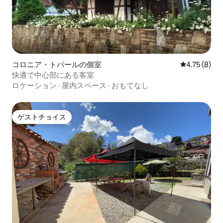
コロニア・トバールの個室
レビュー8件
4.75 (8)
快適で中心部にある客室
ロケーション
·
屋内スペース
·
おもてなし
ゲストチョイス
ゲストチョイス