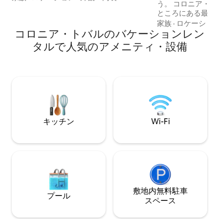
う。 コロニア・トバルの中心部から2分の
静けさを兼ね備え、リラックスするのに
ところにある最も
理想的です。 洗練されたインテリアか
プライバシー、排
家族
·
ロケーショ
ら、山々とコロニア・トバールのパノラ
コロニア・トバルのバケーションレン
見つけることができます。 
マビューをお楽しみください。 Apeiron
イートとそれぞれ
の平和を満喫した後は、コロニア・トバ
タルで人気のアメニティ・設備
用の寝室とバスル
ールのドイツ建築、美味しい料理、活気
備えたロフトには
あふれる文化を探索しましょう。 のどか
ただけるよう100
な雰囲気の中で過ごせる、特別なリトリ
リネン/キッチン/暖
ートです。
キッチン
Wi-Fi
敷地内無料駐⁠車
プール
ス⁠ペ⁠ー⁠ス