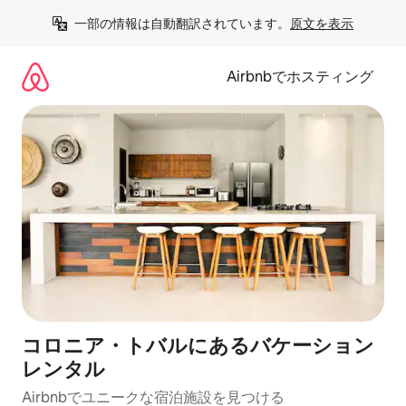
コ
一部の情報は自動翻訳されています。
原文を表示
ン
テ
ン
Airbnbでホスティング
ツ
に
ス
キ
ッ
プ
コロニア・トバルにあるバケーション
レンタル
Airbnbでユニークな宿泊施設を見つける