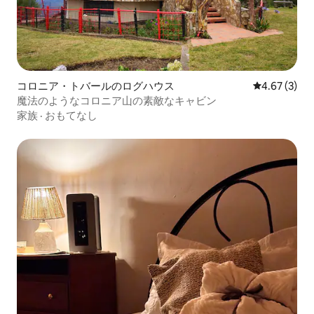
コロニア・トバールのログハウス
レビュー3件
4.67 (3)
魔法のようなコロニア山の素敵なキャビン
家族
·
おもてなし