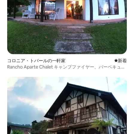
コロニア・トバールの一軒家
新しい宿
新着
Rancho Aparte Chalet キャンプファイヤー、バーベキュ
ー、自然