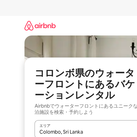
コ
ン
テ
ン
ツ
に
ス
キ
ッ
プ
コロンボ県のウォータ
ーフロントにあるバケ
ーションレンタル
Airbnbでウォーターフロントにあるユニーク
泊施設を検索・予約しよう
エリア
検索結果が表示されたら、上下の矢印キーを使っ