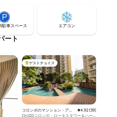
ネル付き55インチスマートテレビ、高速
エリアを
インターネット、24時間セキュリティを
歴史的な
お楽しみください。設備には、インフィ
ヤル寺院
ニティプール、ジム、サウナ、ヨガルー
ラックまで
ム、お子様用プレイエリア、ゲームルー
⁠車ス⁠ペ⁠ー⁠ス
エアコン
ム、ビジネスセンターがあります。
徒歩2分。
パート
ゲストチョイス
大好評のゲストチョイスです。
コロンボのマンション・アパ
レビュー39件、5つ星
4.92 (39)
ート
On320コロンボ・ロータスタワー＆ハー