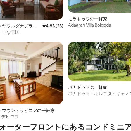
モラトゥワの一軒家
Adaaran Villa Bolgoda
4.57つ星の平均評価
ャヤワルダナプラ・
レビュー23件、5つ星中4.83つ星の平均評価
4.83 (23)
一軒家
ートな天国
パナドゥラの一軒家
パナドゥラ・ボルゴダ・キャノ
ル・リバーフロント・バンガロ
つ星中5つ星の平均評価
・マウントラビニアの一軒家
-デヒワラ
ォーターフロントにあるコンドミニ