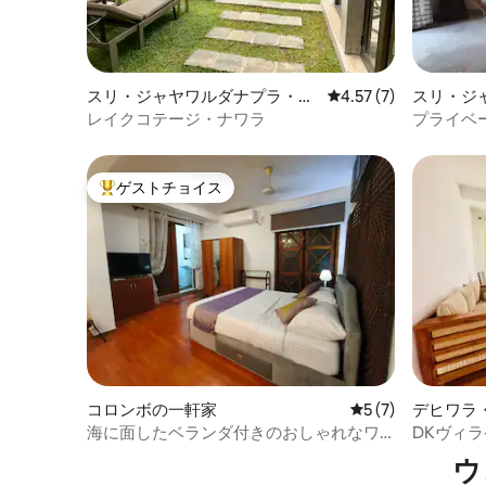
スリ・ジャヤワルダナプラ・コ
レビュー7件、5つ星中
4.57 (7)
スリ・ジ
ッテの一軒家
コッテの
レイクコテージ・ナワラ
プライベ
ゲストチョイス
大好評のゲストチョイスです。
コロンボの一軒家
レビュー7件、5
5 (7)
デヒワラ
海に面したベランダ付きのおしゃれなワ
DKヴィラ
ンルーム、コロンボ04
ウ