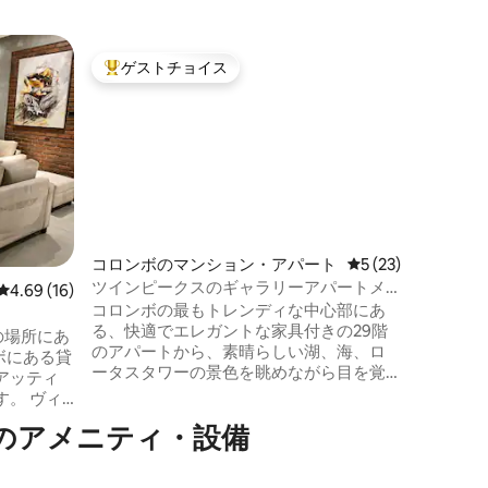
コロンボ
ゲストチョイス
ゲスト
大好評のゲストチョイスです。
ゲスト
豪華なペ
めよう
こちらは
級海辺ア
いるのは
ス・ペン
ーム2部
備えたオ
インフィ
ープンテ
コロンボのマンション・アパート
レビュー23件、5
5 (23)
兼ダイニ
ツインピークスのギャラリーアパートメ
レビュー16件、5つ星中4.69つ星の平均評価
4.69 (16)
ます。海
ント
コロンボの最もトレンディな中心部にあ
層階のデ
る、快適でエレガントな家具付きの29階
Starli
の場所にあ
のアパートから、素晴らしい湖、海、ロ
ーネット
ロンボにある貸
ータスタワーの景色を眺めながら目を覚
高級感あ
アッティ
ましましょう。トップバー、クラブ、レ
 ヴィ
ストラン、カフェ、モール、サロン、高
ィングエ
のアメニティ・設備
級ホテル、病院、スーパーマーケットま
たキッチ
で徒歩で行けます。魅力的な地元のアー
す。タオ
ト、設備の整ったキッチン、衛星チャン
います。