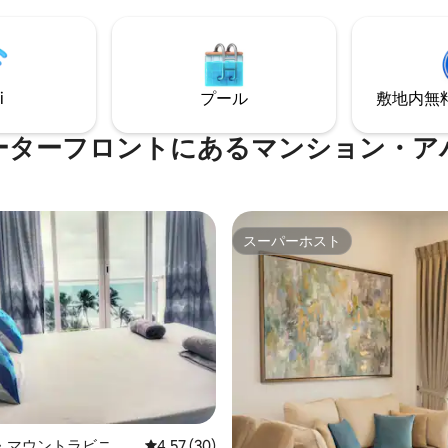
タークーラーがあり、自然の海
ヴィラにはプール、ランドリー
 -マリン・ドライブ沿
備えたサンテラスがあります。
し、レストラン、スーパー、薬
ベランウィラ・ヴィハラ・ロイ
近いです。 -インド洋の音
とサイクリング/ジョギングト
つき、岩に打ち寄せる波で目覚
徒歩圏内です。 マウントラビニアビーチ
i
プール
敷地内無料駐
う。海の景色をお楽しみくださ
まで6 km。主要なバス路線まで
ーターフロントにあるマンション・ア
スーパーホスト
スーパーホスト
つ星中5つ星の平均評価
・マウントラビニア
レビュー30件、5つ星中4.57つ星の平均評価
4.57 (30)