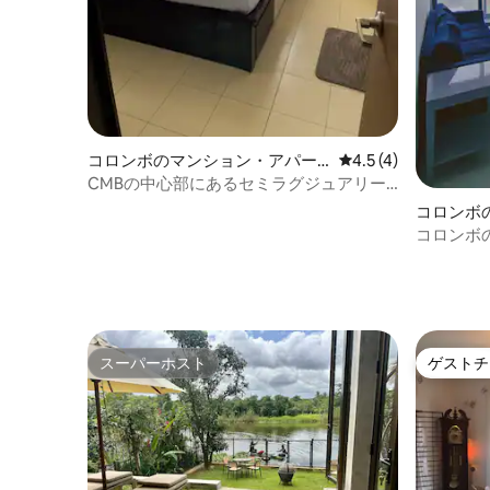
コロンボのマンション・アパー
レビュー4件、5つ星
4.5 (4)
ト
CMBの中心部にあるセミラグジュアリー
アパートメント
コロンボ
ト
コロンボ
スーパーホスト
ゲストチ
スーパーホスト
ゲストチ