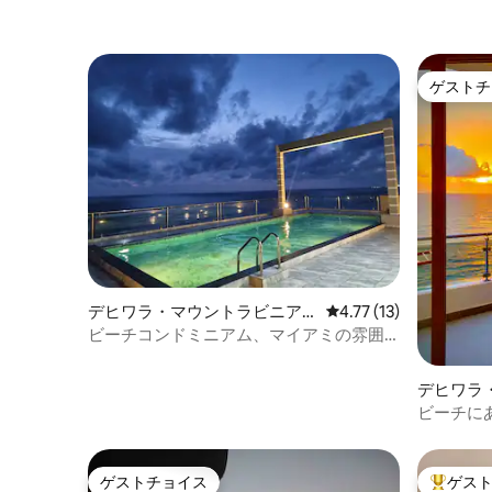
ゲストチ
ゲストチ
デヒワラ・マウントラビニア
レビュー13件、5つ星
4.77 (13)
のコンドミニアム
ビーチコンドミニアム、マイアミの雰囲
気、海の眺め、屋上プール
デヒワラ
のコンド
ビーチに
素晴らし
ゲストチョイス
ゲス
ゲストチョイス
大好評の