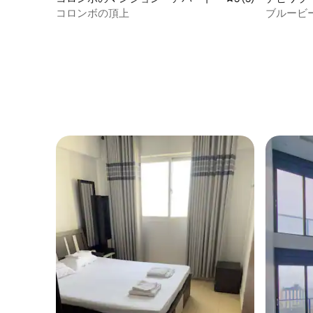
のマンシ
コロンボの頂上
ブルービ