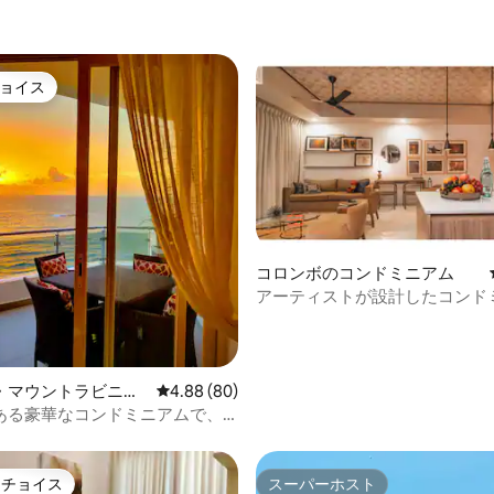
ョイス
ョイス
コロンボのコンドミニアム
アーティストが設計したコンド
中4.77つ星の平均評価
「Spark Bridge-Colombo」
・マウントラビニア
レビュー80件、5つ星中4.88つ星の平均評価
4.88 (80)
ミニアム
ある豪華なコンドミニアムで、
い海の景色を楽しめます
トチョイス
スーパーホスト
ゲストチョイスです。
スーパーホスト