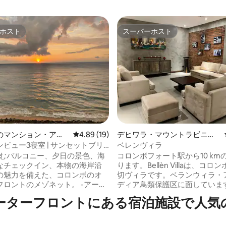
ホスト
スーパーホスト
ホスト
スーパーホスト
のマンション・アパ
レビュー19件、5つ星中4.89つ星の平均評価
4.89 (19)
デヒワラ・マウントラビニア
中4.97つ星の平均評価
の一軒家
ビュー3寝室 | サンセットブリ
ベレンヴィラ
フレックスチェックイン/チェック
囲むバルコニー、夕日の景色、海
コロンボフォート駅から10 km
なチェックイン、本物の海岸沿
ります。Bellèn Villaは、コ
の魅力を備えた、コロンボのオ
切ヴィラです。ベランウィラ・
ロントのメゾネット。 -アーリ
ディア鳥類保護区に面しています。
クインとレイトチェックアウト
ラには3つの寝室、2つのシーテ
ーターフロントにある宿泊施設で人気
 -キーレススマートロ
リア、衛星テレビ、設備の整っ
メインベッドルー
ンとダイニングエリアがありま
アコン。3つ目のベッドルームに
ルとベッドリネンをご用意して