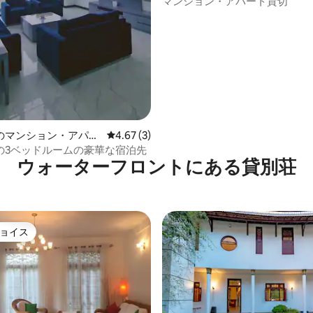
マンション・アパート貸切
中4.5つ星の平均評価
のマンション・アパー
レビュー3件、5つ星中4.67つ星の平均評価
4.67 (3)
の3ベッドルームの豪華な宿泊先
ウォーターフロントにある貸別荘
ョイス
ョイス