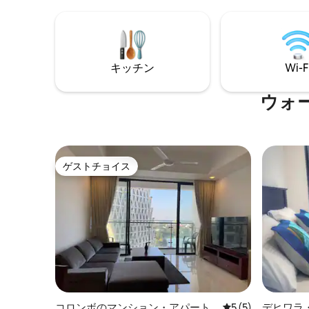
コンドミニアムはファミリー向けで、エ
はウォー
アコン、Wi-Fi、ケーブルテレビ、電子レ
風が吹き込みます。
ンジ、コンロ、冷蔵庫と冷凍庫、24時間
いに位置
365日対応のバックアップ発電機、24時間
局、交通機関に
365日対応のセキュリティ、エレベーター
で眠りに
キッチン
Wi-F
が備わっています。 スロートラベルをお
めましょ
すすめしていますので、最低2泊以上ご予
い！
約ください！
ウォ
ゲストチョイス
ゲストチョイス
コロンボのマンション・アパート
レビュー5件、5
5 (5)
デヒワラ