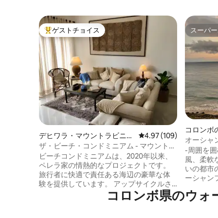
ゲストチョイス
スーパー
大好評のゲストチョイスです。
スーパー
コロンボ
デヒワラ・マウントラビニア
レビュー109件、5つ星
4.97 (109)
ート
オーシャン
の別荘
ザ・ビーチ・コンドミニアム - マウント・
ーズ | 
-周囲を
ラビニア
ビーチコンドミニアムは、2020年以来、
アウト
風、柔軟
ペレラ家の情熱的なプロジェクトです。
いの都市
旅行者に快適で責任ある海辺の豪華な体
ーシャンフ
験を提供しています。 アップサイクルさ
ーチェッ
コロンボ県のウォ
れた地元の家具、アート、本で丁寧にス
に対応しています👍
タイリングされており、ベッドとバスの
ックによる入室 - 2つの
リネンは100%天然コットンです。 ビーチ
ムにはエ