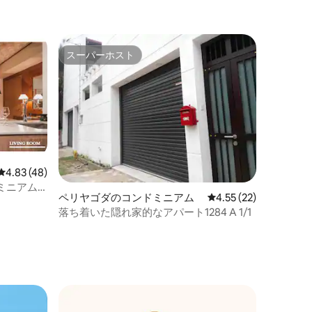
スーパーホスト
スーパーホスト
レビュー48件、5つ星中4.83つ星の平均評価
4.83 (48)
ミニアム
ペリヤゴダのコンドミニアム
レビュー22件、5つ星
4.55 (22)
落ち着いた隠れ家的なアパート1284 A 1/1