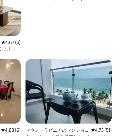
バービューアパートメント
レビュー3件、5つ星中4.67つ星の平均評価
4.67 (3)
ム | コロ
レビュー6件、5つ星中4.83つ星の平均評価
4.83 (6)
マウントラビニアのマンショ
レビュー51件、5つ星
4.73 (51)
ン・アパート