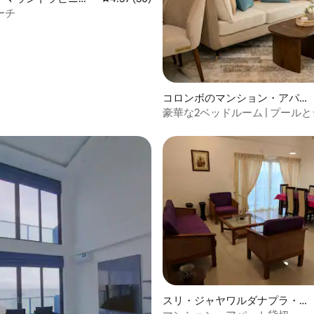
ョン・アパート
ーチ
コロンボのマンション・アパー
ト
豪華な2ベッドルーム | プールとジ
ンボ中心部
スリ・ジャヤワルダナプラ・コ
ッテのマンション・アパート