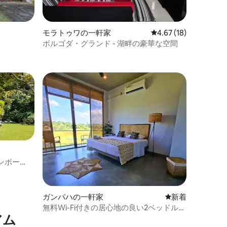
モラトゥワの一軒家
レビュー18件、5つ星
4.67 (18)
ボルゴダ・グランド - 湖畔の豪華な空間
ンボー
ー
ガンパハの一軒家
新しい宿泊先
新着
無料Wi-Fi付きの居心地の良い2ベッドルー
アム
ムヴィラ