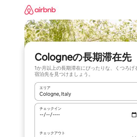
コ
ン
テ
ン
ツ
に
ス
キ
ッ
Cologneの長期滞在先
プ
1か月以上の長期滞在にぴったりな、くつろげ
宿泊先を見つけましょう。
エリア
検索結果が表示されたら、上下の矢印キーを使っ
チェックイン
チェックアウト