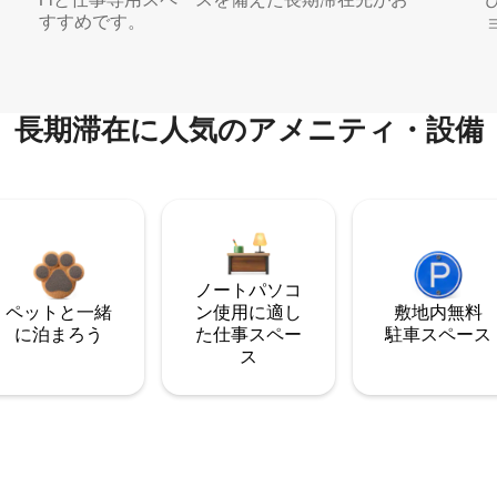
すすめです。
長期滞在に人気のアメニティ・設備
ノートパソコ
ペットと一緒
ン使用に適し
敷地内無料
に泊まろう
た仕事スペー
駐⁠車ス⁠ペ⁠ー⁠ス
ス