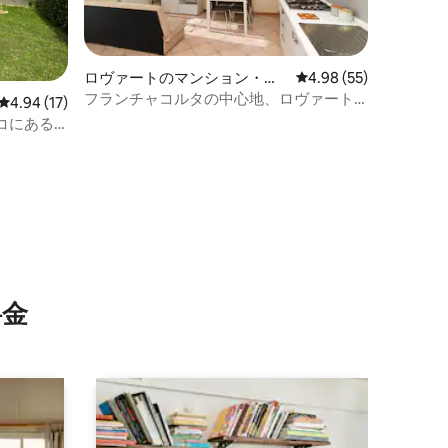
ロヴァートのマンション・ア
レビュー55件、5つ星
4.98 (55)
パート
フランチャコルタの中心地、ロヴァート
レビュー17件、5つ星中4.94つ星の平均評価
4.94 (17)
にあるまるまる貸切のアパート
コにある
⁠金