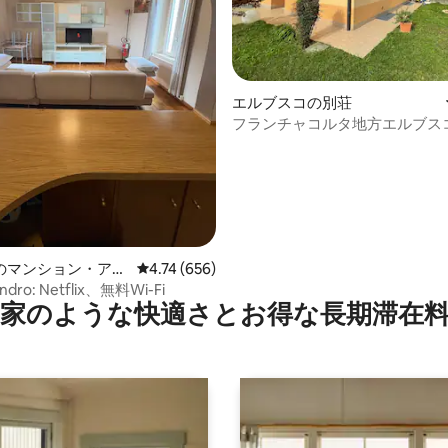
4.97つ星の平均評価
エルブスコの別荘
フランチャコルタ地方エルブス
ハウス
のマンション・アパ
レビュー656件、5つ星中4.74つ星の平均評価
4.74 (656)
andro: Netflix、無料Wi-Fi
家のような快⁠適⁠さ⁠とお⁠得⁠な長⁠期⁠滞⁠在料