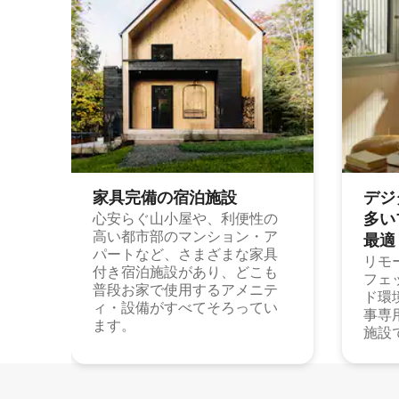
家具完備の宿⁠泊⁠施⁠設
デジ
多⁠いプ
心安らぐ山小屋や、利便性の
高い都市部のマンション・ア
最⁠適
パートなど、さまざまな家具
リモ
付き宿泊施設があり、どこも
フェ
普段お家で使用するアメニテ
ド環
ィ・設備がすべてそろってい
事専
ます。
施設