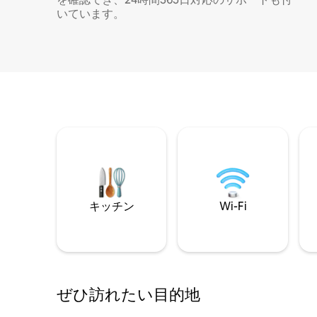
いています。
キッチン
Wi-Fi
ぜひ訪⁠れ⁠た⁠い目⁠的⁠地