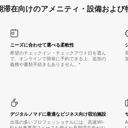
滞在向け⁠のア⁠メ⁠ニ⁠テ⁠ィ⁠・設⁠備⁠および
ニーズに合わせて選べる柔軟性
希望のチェックイン・チェックアウト日を選ん
で、オンラインで簡単に予約できる上、追加の
義務や書類手続きもありません。*
デジタルノマド⁠に最⁠適⁠なビ⁠ジ⁠ネ⁠ス⁠向⁠け宿⁠泊⁠施⁠設
出張の多いプロフェッショナルには、高速Wi-
Fiと仕事専用スペースを備えた長期滞在先がお