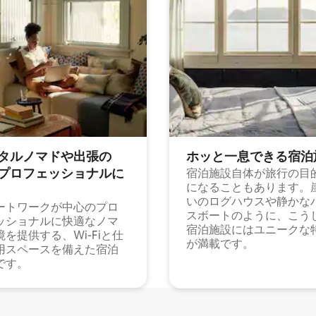
タルノマドや出⁠張⁠の
ホッと一⁠息⁠で⁠き⁠る宿⁠泊
⁠ロ⁠フ⁠ェ⁠ッ⁠シ⁠ョ⁠ナ⁠ル⁠に
宿泊施設自体が旅行の目
になることもあります。
いのログハウスや静かな
ートワークが中心のプロ
スボートのように、こう
ッショナルに快適なノマ
宿泊施設にはユニークな
境を提供する、Wi-Fiと仕
が満載です。
用スペースを備えた宿泊
です。