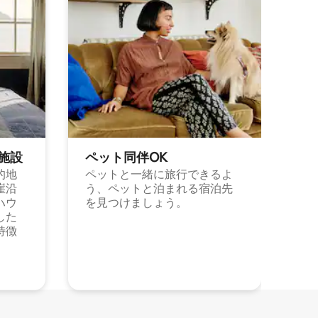
施⁠設
ペット同⁠伴OK
的地
ペットと一緒に旅行できるよ
崖沿
う、ペットと泊まれる宿泊先
ハウ
を見つけましょう。
した
特徴