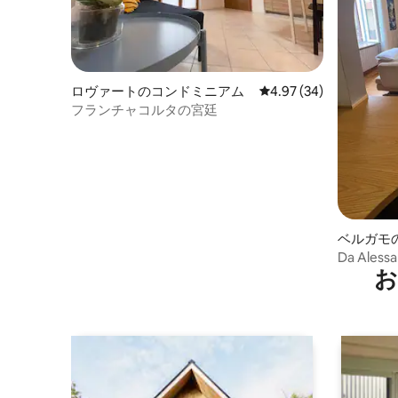
ロヴァートのコンドミニアム
レビュー34件、5つ星中
4.97 (34)
フランチャコルタの宮廷
ベルガモ
ート
Da Aless
お