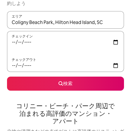
約しよう
エリア
検索結果が表示されたら、上下の矢印キーを使って移動するか、
チェックイン
チェックアウト
検索
コリニー・ビーチ・パーク周⁠辺⁠で
泊⁠ま⁠れ⁠る高⁠評⁠価⁠のマ⁠ン⁠シ⁠ョ⁠ン・
ア⁠パ⁠ー⁠ト