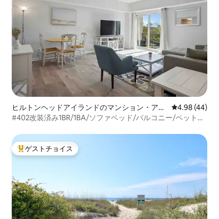
ヒルトンヘッドアイランドのマンション・アパ
レビュー44件
4.98 (44)
ート
#402改装済み1BR/1BA/ソファベッド/バルコニー/ペットの
連れ込み禁止
ゲストチョイス
大好評のゲストチョイスです。