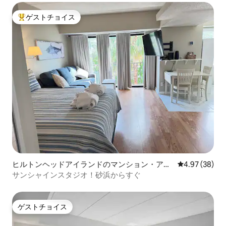
ゲストチョイス
大好評のゲストチョイスです。
ヒルトンヘッドアイランドのマンション・アパ
レビュー38件
4.97 (38)
ート
サンシャインスタジオ！砂浜からすぐ
ゲストチョイス
ゲストチョイス