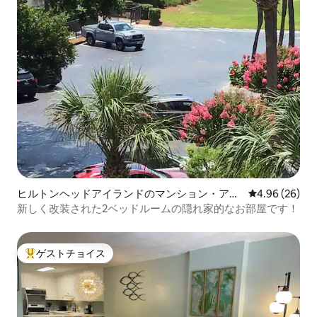
ヒルトンヘッドアイランドのマンション・アパ
レビュー26件
4.96 (26)
ート
新しく改装された2ベッドルームの隠れ家的なお部屋です！
ゲストチョイス
大好評のゲストチョイスです。