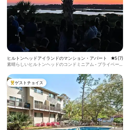
ヒルトンヘッドアイランドのマンション・アパート
レビュー
5 (7)
素晴らしいヒルトンヘッドのコンドミニアム - プライベー
トビーチ！
ゲストチョイス
大好評のゲストチョイスです。