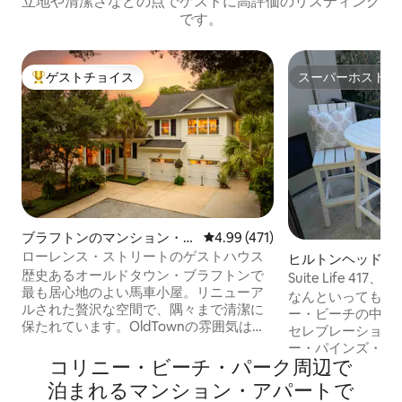
立地や清潔さなどの点でゲストに高評価のリスティング
です。
ゲストチョイス
スーパーホスト
大好評のゲストチョイスです。
スーパーホスト
ブラフトンのマンション・ア
レビュー471件、5つ星中4.99
4.99 (471)
パート
ローレンス・ストリートのゲストハウス
ヒルトンヘッドア
歴史あるオールドタウン・ブラフトンで
マンション・アパ
Suite Life 4
最も居心地のよい馬車小屋。リニューア
ル／テニス／ピッ
なんといってもロ
ルされた贅沢な空間で、隅々まで清潔に
ー・ビーチの中心
保たれています。OldTownの雰囲気は、
セレブレーション
単純に楽しいです。素晴らしいレストラ
ー・パインズ・ハ
ン、ナイトライフ、アートギャラリー、
コリニー・ビーチ・パーク周⁠辺⁠で
ルター・コーブ・
ブティック、南北戦争以前の建物、そし
です。ゴルフ、テ
泊⁠ま⁠れ⁠るマ⁠ン⁠シ⁠ョ⁠ン・ア⁠パ⁠ー⁠ト⁠で
てのどかなメイ川沿いの緑豊かなウォー
ル、ウォータース