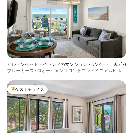
ヒルトンヘッドアイランドのマンション・アパート
レビュー
5 (7)
ブレーカーズ324オーシャンフロントコンドミニアムヒルト
ンヘッドコリニー
ゲストチョイス
大好評のゲストチョイスです。