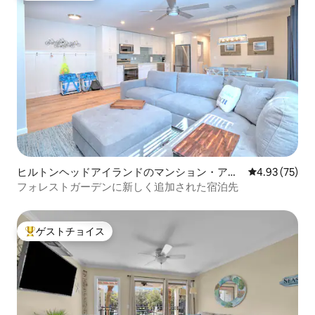
ヒルトンヘッドアイランドのマンション・アパ
レビュー75件
4.93 (75)
ート
フォレストガーデンに新しく追加された宿泊先
ゲストチョイス
大好評のゲストチョイスです。