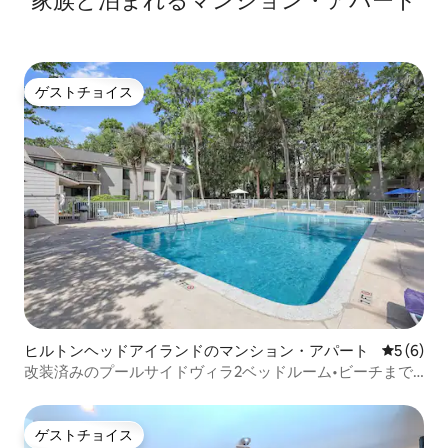
家族と泊まれるマンション・アパート
ゲストチョイス
ゲストチョイス
ヒルトンヘッドアイランドのマンション・アパート
レビュー
5 (6)
改装済みのプールサイドヴィラ2ベッドルーム•ビーチまで
徒歩
ゲストチョイス
ゲストチョイス