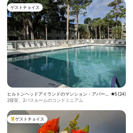
ゲストチョイス
ゲストチョイス
ヒルトンヘッドアイランドのマンション・アパー
レビュー2
5 (24)
ト
2寝室、2バスルームのコンドミニアム
ゲストチョイス
大好評のゲストチョイスです。