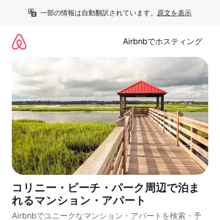
コ
一部の情報は自動翻訳されています。
原文を表示
ン
テ
ン
Airbnbでホスティング
ツ
に
ス
キ
ッ
プ
コリニー・ビーチ・パーク周辺で泊ま
れるマンション・アパート
Airbnbでユニークなマンション・アパートを検索・予