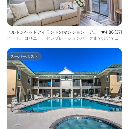
ヒルトンヘッドアイランドのマンション・アパ
レビュー37件
4.86 (37)
ート
ビーチ、コリニー、セレブレーションパークまで歩いて行
けます！
スーパーホスト
スーパーホスト