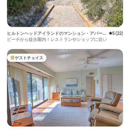
ヒルトンヘッドアイランドのマンション・アパー
レビュー2
5 (22)
ト
ビーチから徒歩圏内！レストランやショップに近い
ゲストチョイス
大好評のゲストチョイスです。