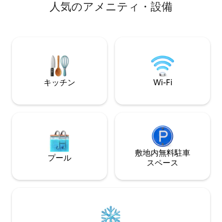
人⁠気⁠のア⁠メ⁠ニ⁠テ⁠ィ・設⁠備
ターフロント公園まで徒歩2ブロックで
だり、11マイルに
す。2018年に新しくなったこの宿泊施設
策したり、疲れる
には、クォーツカウンター、豪華なキン
しんだりするために
グサイズベッドを備えた専用寝室、浸か
ォレスト・ビーチ
り型バスタブ付きの高級バスルーム、明
なコミュニティプ
るいリビング／ダイニングルーム、設備
ピックルボールコ
の整ったキッチン、そして苔に覆われた
があります。最上
オークの木々に囲まれた、ロマンチック
青いプール、コケ
なロッキングチェア付きのポーチがあり
キッチン
Wi-Fi
木、そしてカロラ
ます。レビューをお読みください。ゲス
お楽しみください
トから高い評価をいただいています！
敷地内無料駐⁠車
プール
ス⁠ペ⁠ー⁠ス