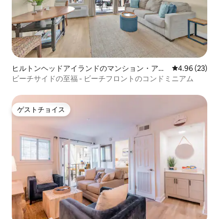
ヒルトンヘッドアイランドのマンション・アパ
レビュー23件
4.96 (23)
ート
ビーチサイドの至福 - ビーチフロントのコンドミニアム
ゲストチョイス
ゲストチョイス