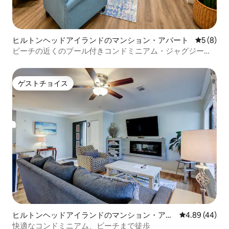
ヒルトンヘッドアイランドのマンション・アパート
レビュー
5 (8)
ビーチの近くのプール付きコンドミニアム・ジャグジー・
ピックルボール
ゲストチョイス
ゲストチョイス
ヒルトンヘッドアイランドのマンション・アパ
レビュー44件
4.89 (44)
ート
快適なコンドミニアム、ビーチまで徒歩