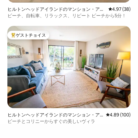
ヒルトンヘッドアイランドのマンション・アパ
レビュー38件
4.97 (38)
ート
ビーチ、自転車、リラックス、リピート ビーチから5分！
ゲストチョイス
大好評のゲストチョイスです。
ヒルトンヘッドアイランドのマンション・ア
レビュー100件
4.89 (100)
パート
ビーチとコリニーからすぐの美しいヴィラ