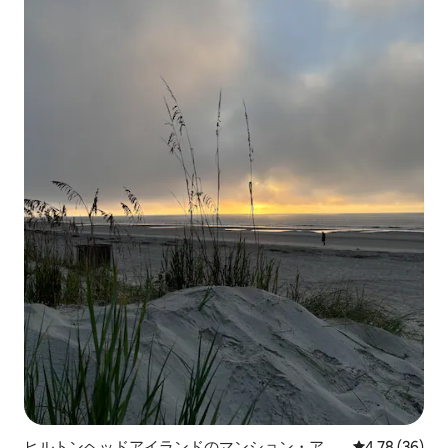
ヒルトンヘッドアイランドのマンション・アパ
レビュー36件
4.78 (36)