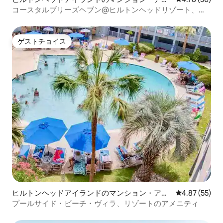
ート
コースタルブリーズヘブン@ヒルトンヘッドリゾート、
2325
ゲストチョイス
ゲストチョイス
ヒルトンヘッドアイランドのマンション・アパ
レビュー55件
4.87 (55)
ート
プールサイド・ビーチ・ヴィラ、リゾートのアメニティ