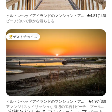
ヒルトンヘッドアイランドのマンション・アパ
レビュー143件
4.81 (143)
ート
ビーチ沿いで静かな暮らしを
ゲストチョイス
大好評のゲストチョイスです。
ヒルトンヘッドアイランドのマンション・アパ
レビュー33件
4.97 (33)
ート
アマンジ | スタイリッシュな海辺の宝石 | ビーチ、プール、
ジム