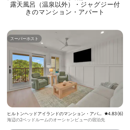
露天風呂（温泉以外）・ジャグジー付
きのマンション・アパート
スーパーホスト
スーパーホスト
ヒルトンヘッドアイランドのマンション・アパ
レビュー6件
4.83 (6)
ート
海辺の2ベッドルームのオーシャンビューの宿泊先