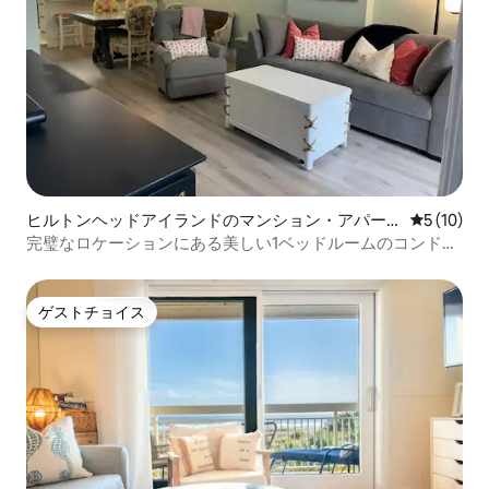
ヒルトンヘッドアイランドのマンション・アパー
レビュー1
5 (10)
ト
完璧なロケーションにある美しい1ベッドルームのコンドミ
ニアム！
ゲストチョイス
ゲストチョイス