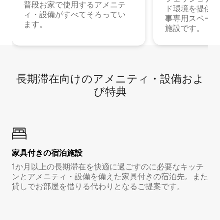
普段お家で使用するアメニテ
ド環境を提供する
ィ・設備がすべてそろってい
事専用スペース
ます。
施設です。
長期滞在向け⁠のア⁠メ⁠ニ⁠テ⁠ィ⁠・設⁠備⁠およ
び特⁠典
家具付き⁠の宿⁠泊⁠施⁠設
1か月以上の長期滞在を快適に過ごすのに必要なキッチ
ンとアメニティ・設備を備えた家具付きの宿泊先。また
貸しでお部屋を借りる代わりとなるご提案です。