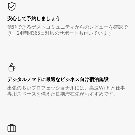
安心して予約しましょう
信頼できるゲストコミュニティからのレビューを確認で
き、24時間365日対応のサポートも付いています。
デジタルノマド⁠に最⁠適⁠なビ⁠ジ⁠ネ⁠ス⁠向⁠け宿⁠泊⁠施⁠設
出張の多いプロフェッショナルには、高速Wi-Fiと仕事
専用スペースを備えた長期滞在先がおすすめです。