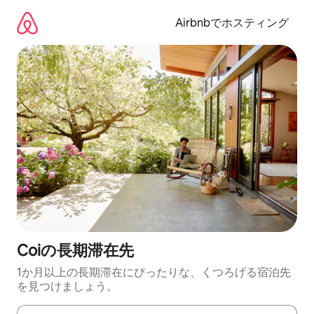
コ
ン
Airbnbでホスティング
テ
ン
ツ
に
ス
キ
ッ
プ
Coiの長期滞在先
1か月以上の長期滞在にぴったりな、くつろげる宿泊先
を見つけましょう。