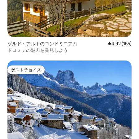
ゾルド・アルトのコンドミニアム
レビュー155件
4.92 (155)
ドロミテの魅力を発見しよう
ゲストチョイス
ゲストチョイス