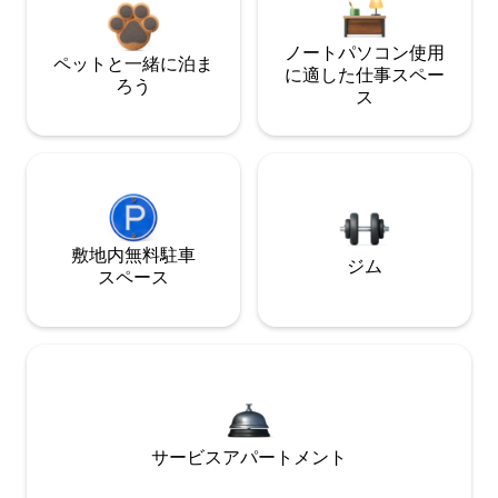
ノートパソコン使用
ペットと一緒に泊ま
に適した仕事スペー
ろう
ス
敷地内無料駐⁠車
ジム
ス⁠ペ⁠ー⁠ス
サービスアパートメント