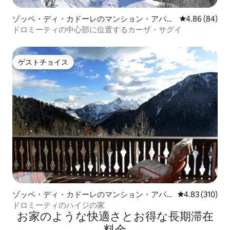
ゾッペ・ディ・カドーレのマンション・アパー
レビュー84件
4.86 (84)
ト
ドロミーティの中心部に位置するカーザ・サグイ
ゲストチョイス
ゲストチョイス
ゾッペ・ディ・カドーレのマンション・アパ
レビュー310件
4.83 (310)
ート
ドロミーティのハイジの家
お家のような快⁠適⁠さ⁠とお⁠得⁠な長⁠期⁠滞⁠在
料⁠金