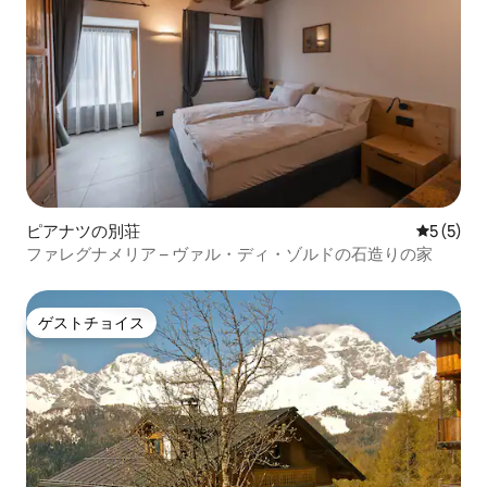
ピアナツの別荘
レビュー
5 (5)
ファレグナメリア – ヴァル・ディ・ゾルドの石造りの家
ゲストチョイス
ゲストチョイス