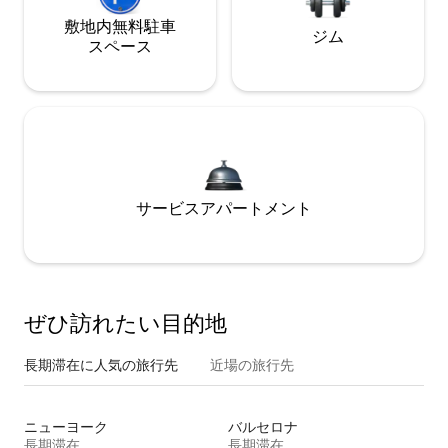
敷地内無料駐⁠車
ジム
ス⁠ペ⁠ー⁠ス
サービスアパートメント
ぜひ訪⁠れ⁠た⁠い目⁠的⁠地
長期滞在に人気の旅行先
近場の旅行先
ニューヨーク
バルセロナ
長期滞在
長期滞在