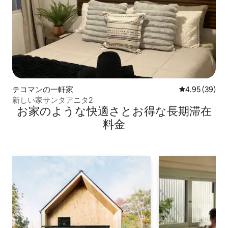
テコマンの一軒家
レビュー39件
4.95 (39)
新しい家サンタアニタ2
お家のような快⁠適⁠さ⁠とお⁠得⁠な長⁠期⁠滞⁠在
料⁠金