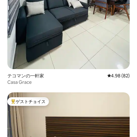
テコマンの一軒家
レビュー82件
4.98 (82)
Casa Grace
ゲストチョイス
大好評のゲストチョイスです。