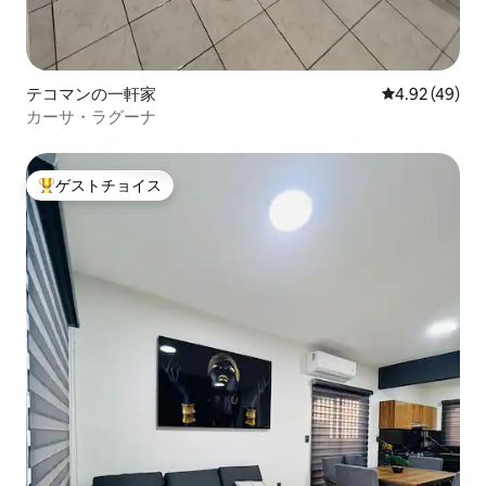
テコマンの一軒家
レビュー49件
4.92 (49)
カーサ・ラグーナ
ゲストチョイス
大好評のゲストチョイスです。