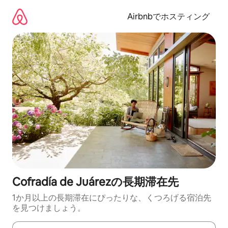
コ
ン
Airbnbでホスティング
テ
ン
ツ
に
ス
キ
ッ
プ
Cofradía de Juárezの長期滞在先
1か月以上の長期滞在にぴったりな、くつろげる宿泊先
を見つけましょう。