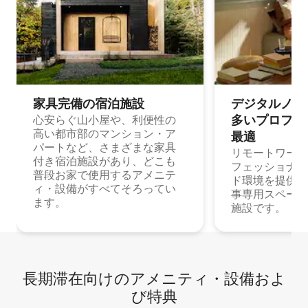
家具完備の宿⁠泊⁠施⁠設
デジタルノマド
多⁠いプ⁠ロ⁠フ⁠ェ⁠
心安らぐ山小屋や、利便性の
高い都市部のマンション・ア
最⁠適
パートなど、さまざまな家具
リモートワーク
付き宿泊施設があり、どこも
フェッショナル
普段お家で使用するアメニテ
ド環境を提供する
ィ・設備がすべてそろってい
事専用スペース
ます。
施設です。
長期滞在向け⁠のア⁠メ⁠ニ⁠テ⁠ィ⁠・設⁠備⁠およ
び特⁠典