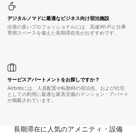
デジタルノマド⁠に最⁠適⁠なビ⁠ジ⁠ネ⁠ス⁠向⁠け宿⁠泊⁠施⁠設
出張の多いプロフェッショナルには、高速Wi-Fiと仕事
専用スペースを備えた長期滞在先がおすすめです。
サービスアパートメントをお探しですか？
Airbnbには、人員配置や転勤時の宿泊先、および社宅
としての利用に最適な家具完備のマンション・アパート
が掲載されています。
長期滞在に人気のアメニティ・設備