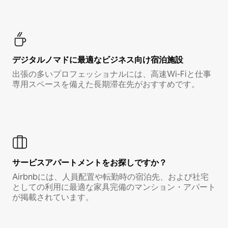
デジタルノマド⁠に最⁠適⁠なビ⁠ジ⁠ネ⁠ス⁠向⁠け宿⁠泊⁠施⁠設
出張の多いプロフェッショナルには、高速Wi-Fiと仕事
専用スペースを備えた長期滞在先がおすすめです。
サービスアパートメントをお探しですか？
Airbnbには、人員配置や転勤時の宿泊先、および社宅
としての利用に最適な家具完備のマンション・アパート
が掲載されています。