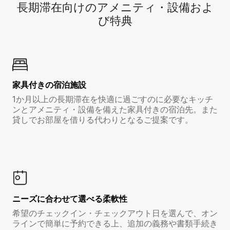
長期滞在向け⁠のア⁠メ⁠ニ⁠テ⁠ィ⁠・設⁠備⁠およ
び特⁠典
家具付き⁠の宿⁠泊⁠施⁠設
1か月以上の長期滞在を快適に過ごすのに必要なキッチ
ンとアメニティ・設備を備えた家具付きの宿泊先。また
貸しでお部屋を借りる代わりとなるご提案です。
ニーズに合わせて選べる柔軟性
希望のチェックイン・チェックアウト日を選んで、オン
ラインで簡単に予約できる上、追加の義務や書類手続き