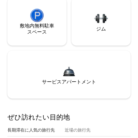
敷地内無料駐⁠車
ジム
ス⁠ペ⁠ー⁠ス
サービスアパートメント
ぜひ訪⁠れ⁠た⁠い目⁠的⁠地
長期滞在に人気の旅行先
近場の旅行先