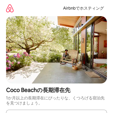
コ
ン
Airbnbでホスティング
テ
ン
ツ
に
ス
キ
ッ
プ
Coco Beachの長期滞在先
1か月以上の長期滞在にぴったりな、くつろげる宿泊先
を見つけましょう。