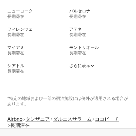
ニューヨーク
バルセロナ
長期滞在
長期滞在
フィレンツェ
アテネ
長期滞在
長期滞在
マイアミ
モントリオール
長期滞在
長期滞在
シアトル
さらに表示
長期滞在
*特定の地域および一部の宿泊施設には例外が適用される場合が
あります。
Airbnb
タンザニア
ダルエスサラーム
ココビーチ
長期滞在