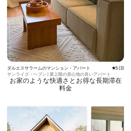
ダルエスサラームのマンション・アパート
レビュー
5 (3)
サンライズ・ヘブン | 屋上階の居心地の良いアパート
お家のような快⁠適⁠さ⁠とお⁠得⁠な長⁠期⁠滞⁠在
料⁠金