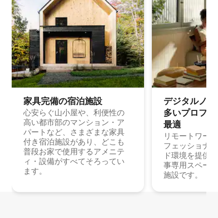
家具完備の宿⁠泊⁠施⁠設
デジタルノマド
多⁠いプ⁠ロ⁠フ⁠ェ⁠
心安らぐ山小屋や、利便性の
高い都市部のマンション・ア
最⁠適
パートなど、さまざまな家具
リモートワーク
付き宿泊施設があり、どこも
フェッショナル
普段お家で使用するアメニテ
ド環境を提供する
ィ・設備がすべてそろってい
事専用スペース
ます。
施設です。