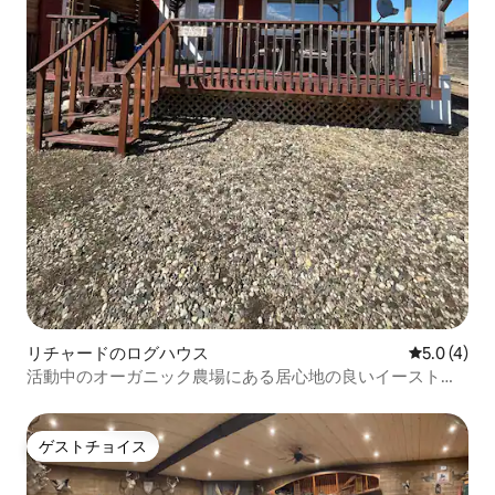
リチャードのログハウス
レビュー4
5.0 (4)
活動中のオーガニック農場にある居心地の良いイーストキ
ャビン
ゲストチョイス
ゲストチョイス