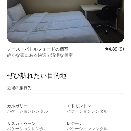
ノース・バトルフォードの個室
レビュー9件
4.89 (9)
静かな家にある快適で清潔な個室
ぜひ訪⁠れ⁠た⁠い目⁠的⁠地
近場の旅行先
カルガリー
エドモントン
バケーションレンタル
バケーションレンタル
サスカトゥーン
レジーナ
バケーションレンタル
バケーションレンタル