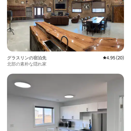
グラスリンの宿泊先
レビュー20件
4.95 (20)
北部の素朴な隠れ家