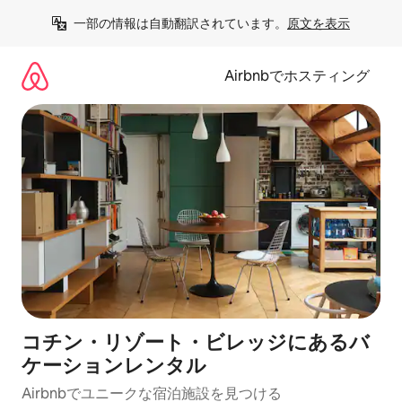
コ
一部の情報は自動翻訳されています。
原文を表示
ン
テ
ン
Airbnbでホスティング
ツ
に
ス
キ
ッ
プ
コチン・リゾート・ビレッジにあるバ
ケーションレンタル
Airbnbでユニークな宿泊施設を見つける