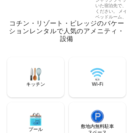
チ（水泳/日光浴）、アイスクリームショ
いた宿泊先で、ご
ップ、フルサービスのBig Way Store （食
ください。 メインフロアには、マスター
料品、ベーカリー、フライドチキン、ハ
ベッドルーム、キ
ードウェア、アルコール、水、ガスな
コチン・リゾート・ビレッジのバケー
薪ストーブがあります。 地下
ど）、教会。
ングスペースと2
ションレンタルで人気のアメニティ・
ロフトには、追加
設備
ドがある広々とし
す！ 冬季には、
されたスキー道、
スキー道を利用できます。 
複数のウォームア
す。 1日アイスフィッシングに出かけまし
ょう！ 湖は
キッチン
Wi-Fi
敷地内無料駐⁠車
プール
ス⁠ペ⁠ー⁠ス