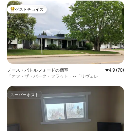
ゲストチョイス
大好評のゲストチョイスです。
ノース・バトルフォードの個室
レビュー70
4.9 (70)
「オフ・ザ・パーク・フラット」--「リヴェレ」
スーパーホスト
スーパーホスト