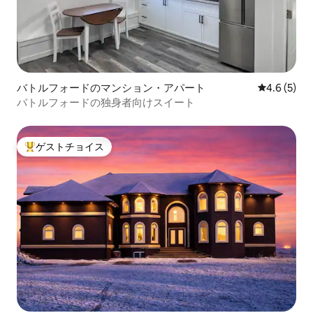
バトルフォードのマンション・アパート
レビュー5
4.6 (5)
バトルフォードの独身者向けスイート
ゲストチョイス
大好評のゲストチョイスです。