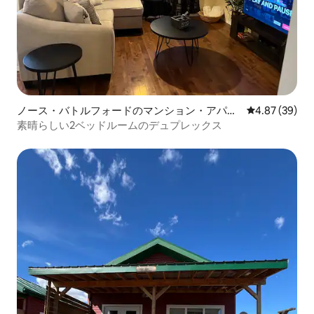
ノース・バトルフォードのマンション・アパー
レビュー39件
4.87 (39)
ト
素晴らしい2ベッドルームのデュプレックス