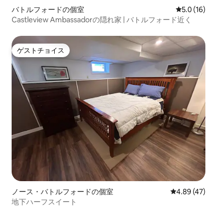
バトルフォードの個室
レビュー16
5.0 (16)
Castleview Ambassadorの隠れ家 | バトルフォード近く
ゲストチョイス
ゲストチョイス
ノース・バトルフォードの個室
レビュー47件
4.89 (47)
地下ハーフスイート