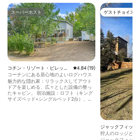
スーパーホスト
ゲストチョイス
スーパーホスト
ゲストチョイス
コチン・リゾート・ビレッジ
レビュー19件、5つ星中4.84
4.84 (19)
のログハウス
コーチンにある居心地のよいログハウス
魅力的な隠れ家：リラックスしてアウト
ドアを楽しめる、広々とした設備の整っ
たキャビン。 宿泊施設：ロフト（キング
サイズベッド+シングルベッド2台）、寝
室/書斎（クイーンベッド）、リビングル
ーム（ダブルプルアウトソファ+ 2台目の
ソファ）、フロントルーム（ソファ）、
趣のある二段ベッド（クイーンベッ
ジャックフィッシ
ド）。 屋外：大きなデッキ、ファイヤー
グハウス
狩人のロッジと冬
ピット、駐車場。 徒歩圏内：美しいビー
ジャックフィッシ