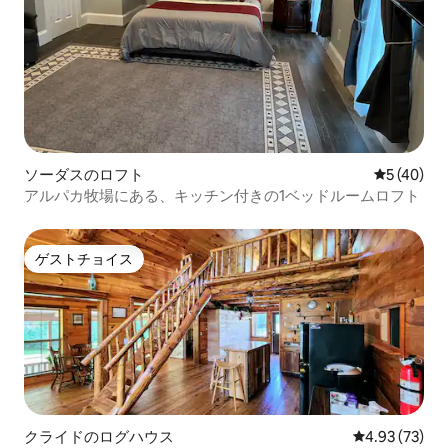
ソーダスのロフト
レビュー4
5 (40)
アルパカ牧場にある、キッチン付きの1ベッドルームロフト
ゲストチョイス
ゲストチョイス
クライドのログハウス
レビュー73件
4.93 (73)