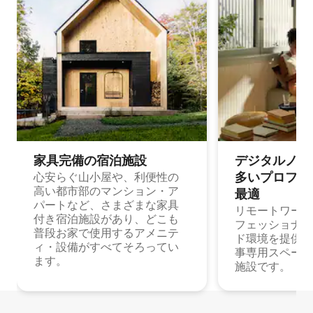
家具完備の宿⁠泊⁠施⁠設
デジタルノマド
多⁠いプ⁠ロ⁠フ⁠ェ⁠
心安らぐ山小屋や、利便性の
高い都市部のマンション・ア
最⁠適
パートなど、さまざまな家具
リモートワーク
付き宿泊施設があり、どこも
フェッショナル
普段お家で使用するアメニテ
ド環境を提供する
ィ・設備がすべてそろってい
事専用スペース
ます。
施設です。