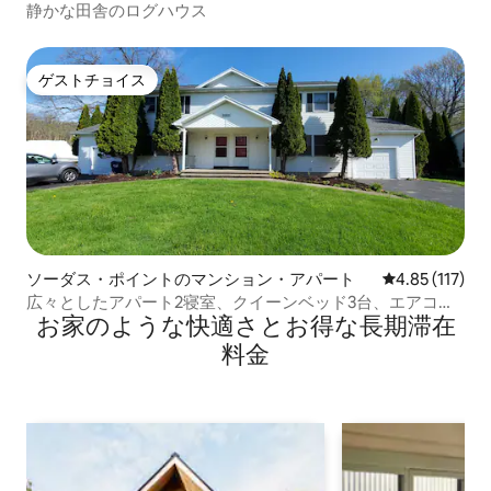
静かな田舎のログハウス
ゲストチョイス
ゲストチョイス
ソーダス・ポイントのマンション・アパート
レビュー117
4.85 (117)
広々としたアパート2寝室、クイーンベッド3台、エアコ
お家のような快⁠適⁠さ⁠とお⁠得⁠な長⁠期⁠滞⁠在
ン、洗濯機・乾燥機付き
料⁠金