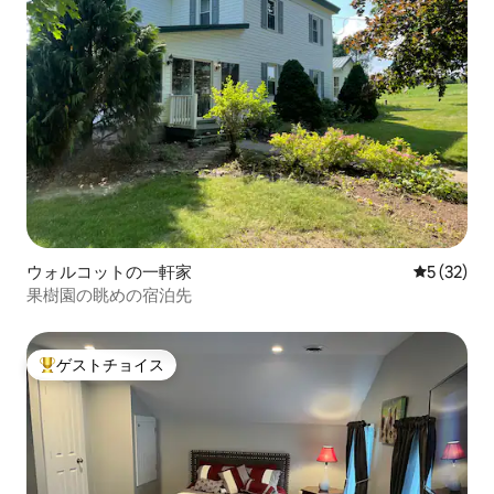
ウォルコットの一軒家
レビュー3
5 (32)
果樹園の眺めの宿泊先
ゲストチョイス
大好評のゲストチョイスです。