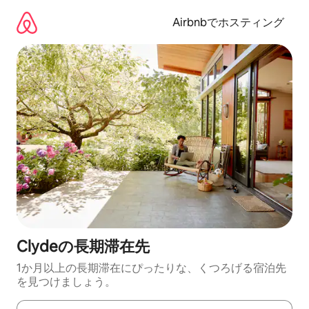
コ
ン
Airbnbでホスティング
テ
ン
ツ
に
ス
キ
ッ
プ
Clydeの長期滞在先
1か月以上の長期滞在にぴったりな、くつろげる宿泊先
を見つけましょう。