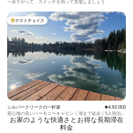
一歩下がって、スイッチを切って充電しましょう
ゲストチョイス
大好評のゲストチョイスです。
シルバークリークの一軒家
レビュー83件
4.92 (83)
居心地の良いハーモニーキャビン｜湖まで徒歩｜5人宿泊可
お家のような快⁠適⁠さ⁠とお⁠得⁠な長⁠期⁠滞⁠在
能
料⁠金