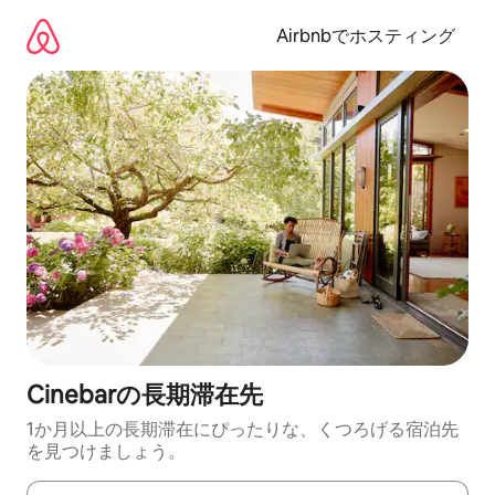
コ
ン
Airbnbでホスティング
テ
ン
ツ
に
ス
キ
ッ
プ
Cinebarの長期滞在先
1か月以上の長期滞在にぴったりな、くつろげる宿泊先
を見つけましょう。