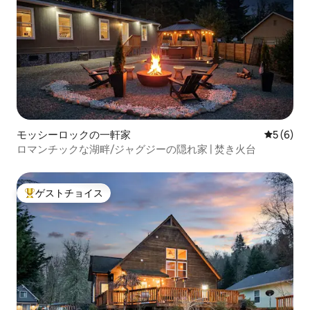
モッシーロックの一軒家
レビュー
5 (6)
ロマンチックな湖畔/ジャグジーの隠れ家 | 焚き火台
ゲストチョイス
大好評のゲストチョイスです。