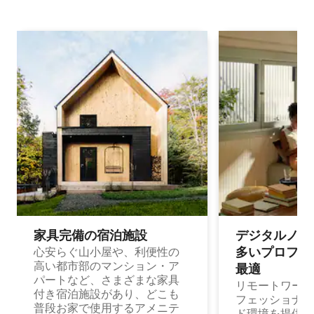
家具完備の宿⁠泊⁠施⁠設
デジタルノマド
多⁠いプ⁠ロ⁠フ⁠ェ⁠
心安らぐ山小屋や、利便性の
高い都市部のマンション・ア
最⁠適
パートなど、さまざまな家具
リモートワーク
付き宿泊施設があり、どこも
フェッショナル
普段お家で使用するアメニテ
ド環境を提供する