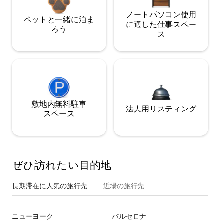
ノートパソコン使用
ペットと一緒に泊ま
に適した仕事スペー
ろう
ス
敷地内無料駐⁠車
法人用リスティング
ス⁠ペ⁠ー⁠ス
ぜひ訪⁠れ⁠た⁠い目⁠的⁠地
長期滞在に人気の旅行先
近場の旅行先
ニューヨーク
バルセロナ