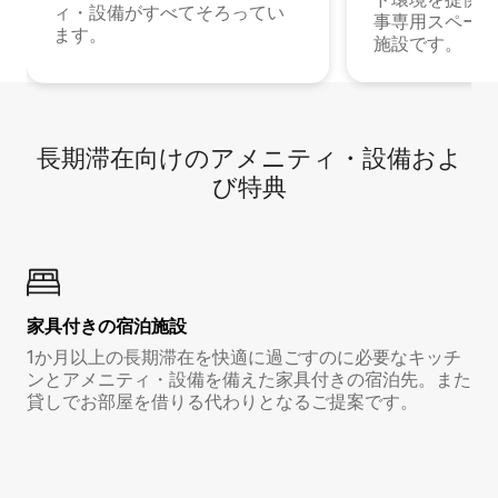
ィ・設備がすべてそろってい
事専用スペース
ます。
施設です。
長期滞在向け⁠のア⁠メ⁠ニ⁠テ⁠ィ⁠・設⁠備⁠およ
び特⁠典
家具付き⁠の宿⁠泊⁠施⁠設
1か月以上の長期滞在を快適に過ごすのに必要なキッチ
ンとアメニティ・設備を備えた家具付きの宿泊先。また
貸しでお部屋を借りる代わりとなるご提案です。