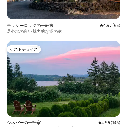
モッシーロックの一軒家
レビュー65件
4.97 (65)
居心地の良い魅力的な湖の家
ゲストチョイス
ゲストチョイス
シネバーの一軒家
レビュー145件
4.95 (145)