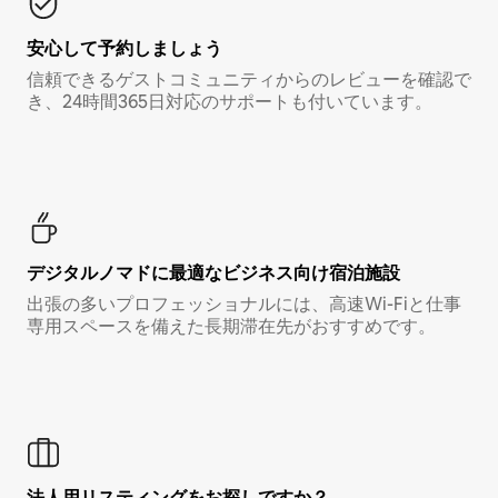
安心して予約しましょう
信頼できるゲストコミュニティからのレビューを確認で
き、24時間365日対応のサポートも付いています。
デジタルノマド⁠に最⁠適⁠なビ⁠ジ⁠ネ⁠ス⁠向⁠け宿⁠泊⁠施⁠設
出張の多いプロフェッショナルには、高速Wi-Fiと仕事
専用スペースを備えた長期滞在先がおすすめです。
法人用リスティングをお探しですか？