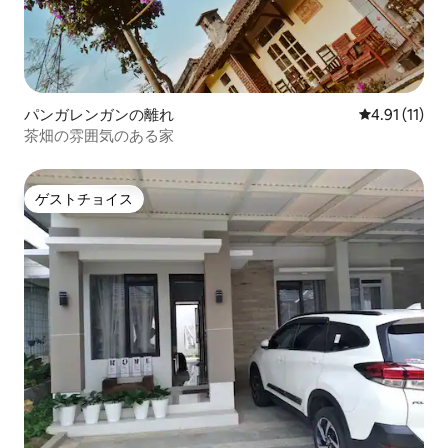
パンガレンガンの離れ
レビュー11件
4.91 (11)
茶畑の雰囲気のある家
ゲストチョイス
ゲストチョイス