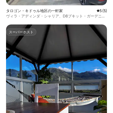
タロゴン・キドゥル地区の一軒家
レビュー
5 (5)
ヴィラ・アディンダ・シャリア、D8ブキット・ガーデニ
ア・リゾート
スーパーホスト
スーパーホスト