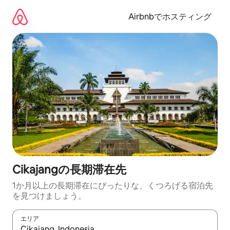
コ
ン
Airbnbでホスティング
テ
ン
ツ
に
ス
キ
ッ
プ
Cikajangの長期滞在先
1か月以上の長期滞在にぴったりな、くつろげる宿泊先
を見つけましょう。
エリア
検索結果が表示されたら、上下の矢印キーを使って移動するか、