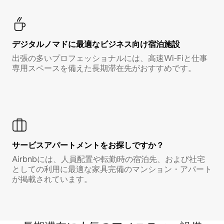
デジタルノマド⁠に最⁠適⁠なビ⁠ジ⁠ネ⁠ス⁠向⁠け宿⁠泊⁠施⁠設
出張の多いプロフェッショナルには、高速Wi-Fiと仕事
専用スペースを備えた長期滞在先がおすすめです。
サービスアパートメントをお探しですか？
Airbnbには、人員配置や転勤時の宿泊先、および社宅
としての利用に最適な家具完備のマンション・アパート
が掲載されています。