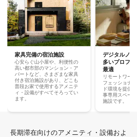
家具完備の宿⁠泊⁠施⁠設
デジタルノマド
多⁠いプ⁠ロ⁠フ⁠ェ⁠
心安らぐ山小屋や、利便性の
高い都市部のマンション・ア
最⁠適
パートなど、さまざまな家具
リモートワーク
付き宿泊施設があり、どこも
フェッショナル
普段お家で使用するアメニテ
ド環境を提供する
ィ・設備がすべてそろってい
事専用スペース
ます。
施設です。
長期滞在向け⁠のア⁠メ⁠ニ⁠テ⁠ィ⁠・設⁠備⁠およ