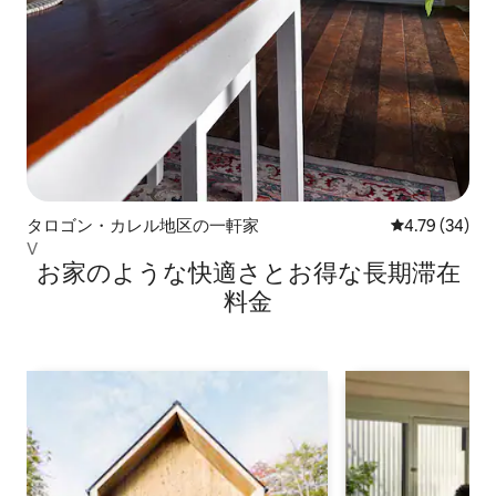
タロゴン・カレル地区の一軒家
レビュー34件
4.79 (34)
V
お家のような快⁠適⁠さ⁠とお⁠得⁠な長⁠期⁠滞⁠在
料⁠金