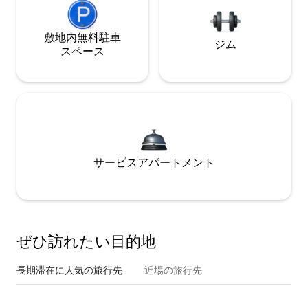
敷地内無料駐⁠車
ジム
ス⁠ペ⁠ー⁠ス
サービスアパートメント
ぜひ訪⁠れ⁠た⁠い目⁠的⁠地
長期滞在に人気の旅行先
近場の旅行先