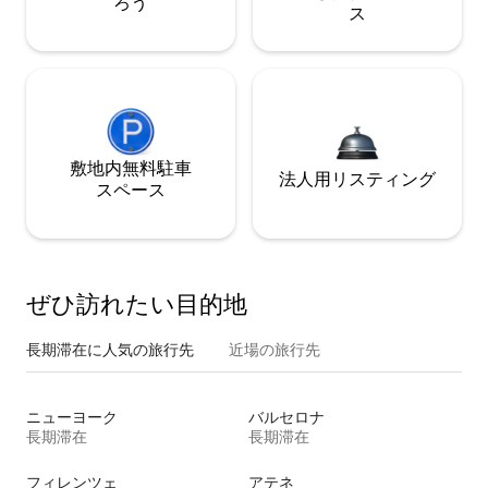
ろう
ス
敷地内無料駐⁠車
法人用リスティング
ス⁠ペ⁠ー⁠ス
ぜひ訪⁠れ⁠た⁠い目⁠的⁠地
長期滞在に人気の旅行先
近場の旅行先
ニューヨーク
バルセロナ
長期滞在
長期滞在
フィレンツェ
アテネ