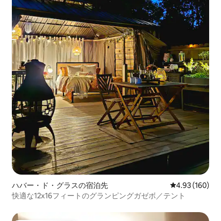
ハバー・ド・グラスの宿泊先
レビュー160件
4.93 (160)
快適な12x16フィートのグランピングガゼボ／テント