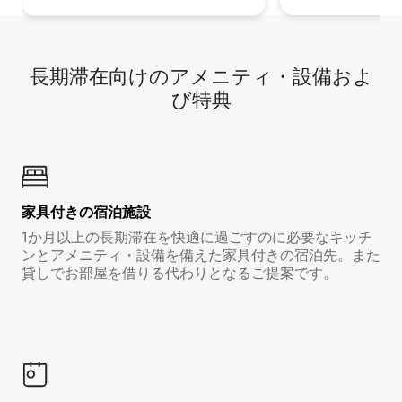
長期滞在向け⁠のア⁠メ⁠ニ⁠テ⁠ィ⁠・設⁠備⁠およ
び特⁠典
家具付き⁠の宿⁠泊⁠施⁠設
1か月以上の長期滞在を快適に過ごすのに必要なキッチ
ンとアメニティ・設備を備えた家具付きの宿泊先。また
貸しでお部屋を借りる代わりとなるご提案です。