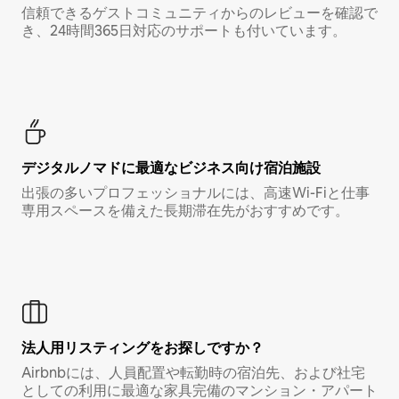
信頼できるゲストコミュニティからのレビューを確認で
き、24時間365日対応のサポートも付いています。
デジタルノマド⁠に最⁠適⁠なビ⁠ジ⁠ネ⁠ス⁠向⁠け宿⁠泊⁠施⁠設
出張の多いプロフェッショナルには、高速Wi-Fiと仕事
専用スペースを備えた長期滞在先がおすすめです。
法人用リスティングをお探しですか？
Airbnbには、人員配置や転勤時の宿泊先、および社宅
としての利用に最適な家具完備のマンション・アパート