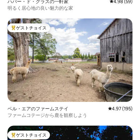
ハバー・ド・グラスの一軒家
レビュー59件
4.98 (59)
明るく居心地の良い魅力的な家
ゲストチョイス
大好評のゲストチョイスです。
ベル・エアのファームステイ
レビュー195件
4.97 (195)
ファームコテージから鹿を観察しよう
ゲストチョイス
大好評のゲストチョイスです。