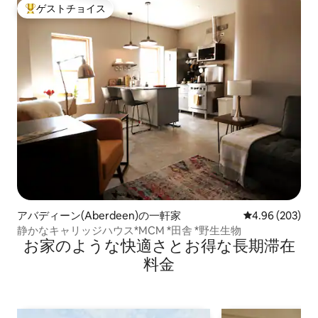
ゲストチョイス
大好評のゲストチョイスです。
アバディーン(Aberdeen)の一軒家
レビュー203件
4.96 (203)
静かなキャリッジハウス*MCM *田舎 *野生生物
お家のような快⁠適⁠さ⁠とお⁠得⁠な長⁠期⁠滞⁠在
料⁠金