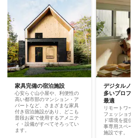
家具完備の宿⁠泊⁠施⁠設
デジタルノマド
多⁠いプ⁠ロ⁠フ⁠ェ⁠
心安らぐ山小屋や、利便性の
高い都市部のマンション・ア
最⁠適
パートなど、さまざまな家具
リモートワーク
付き宿泊施設があり、どこも
フェッショナル
普段お家で使用するアメニテ
ド環境を提供する
ィ・設備がすべてそろってい
事専用スペース
ます。
施設です。