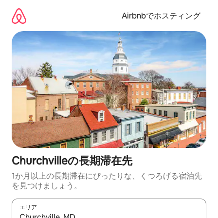
コ
ン
Airbnbでホスティング
テ
ン
ツ
に
ス
キ
ッ
プ
Churchvilleの長期滞在先
1か月以上の長期滞在にぴったりな、くつろげる宿泊先
を見つけましょう。
エリア
検索結果が表示されたら、上下の矢印キーを使って移動するか、