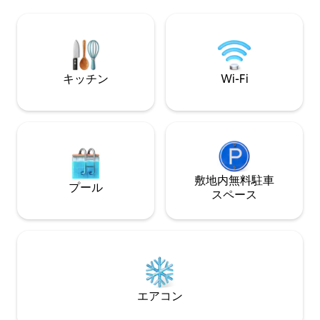
す。
ニークな暮らし方を体験できます。
キッチン
Wi-Fi
敷地内無料駐⁠車
プール
ス⁠ペ⁠ー⁠ス
エアコン