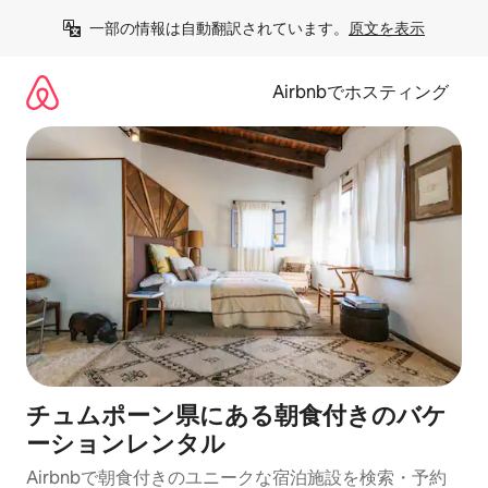
コ
一部の情報は自動翻訳されています。
原文を表示
ン
テ
ン
Airbnbでホスティング
ツ
に
ス
キ
ッ
プ
チュムポーン県にある朝食付きのバケ
ーションレンタル
Airbnbで朝食付きのユニークな宿泊施設を検索・予約