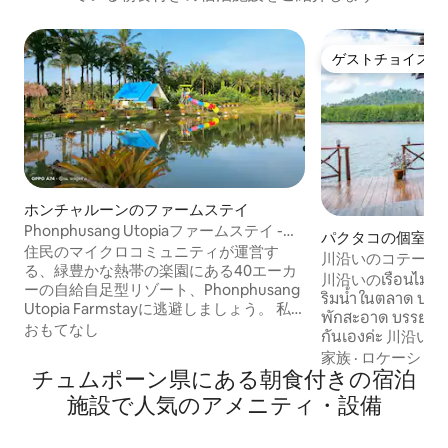
ゲストチョイス
ゲストチョイス
ホンチャルーンのファームステイ
Phonphusang Utopiaファームステイ -
パクタコの個室
Sapphire Villa
住民のマイクロコミュニティが運営す
川沿いのコテージ
る、緑豊かな熱帯の楽園にある40エーカ
川沿いのเรือนไม้ปลายน
ーの自給自足型リゾート、Phonphusang
ริมน้ำ ในตลาด ปาก
Utopia Farmstayに逃避しましょう。 私
พักสะอาด บรรยากาศ
たちのファームステイリゾートでは、温
おもてなし
กันเองค่ะ 川沿いのルアンマイプライナム
かく迎え入れてくれる安全な施設で、家
またはコテージは
家族
·
ロケーショ
族のように感じさせてくれるウェルネス
チュムポーン県にある朝食付きの宿泊
ナムタコ市場にあ
トリートメントを提供しています。農場
で清潔で、周辺は
施設で人気のアメニティ・設備
で栽培したハーブと地元産の農産物を使
ています。オーナ
った素晴らしいオーガニック料理を作る
客様をお迎えする
レストランがあります。 本物のタイのユ