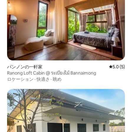
バンノンの一軒家
レビュー5
5.0 (5)
Ranong Loft Cabin @ ระเบียงไม้ Bannaimong
ロケーション
·
快適さ
·
眺め