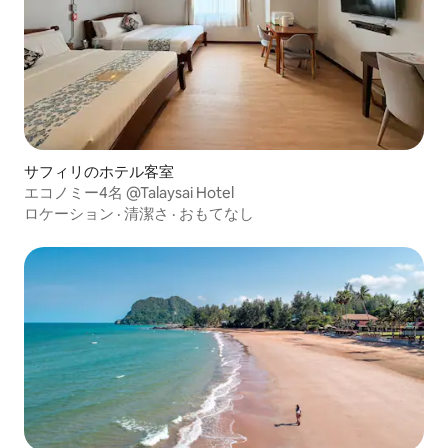
サフィリのホテル客室
エコノミー4名 @Talaysai Hotel
ロケーション
·
清潔さ
·
おもてなし