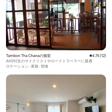
Tambon Tha Chanaの個室
レビュー12件
4.75 (12)
AH2付近のサイクリストやロードトラベラーに最適
ロケーション
·
家族
·
朝食