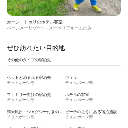
カーン・トゥリのホテル客室
バーンメーリゾート - スーペリアルームのみ
ぜひ訪⁠れ⁠た⁠い目⁠的⁠地
その他のタ⁠イ⁠プ⁠の宿⁠泊⁠先
ペットと泊まれる宿泊先
ヴィラ
チュムポーン県
チュムポーン県
ファミリー向けの宿泊先
ホテルの客室
チュムポーン県
チュムポーン県
露天風呂・ジャグジー付きの宿泊施設
ビーチの近くにある宿泊施設
チュムポーン県
チュムポーン県