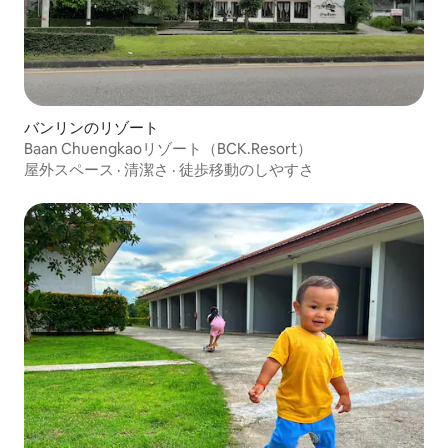
バンリンのリゾート
Baan Chuengkaoリゾート（BCK.Resort）
屋外スペース
·
清潔さ
·
徒歩移動のしやすさ