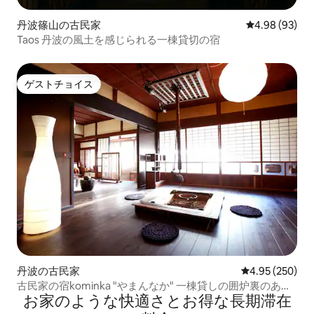
丹波篠山の古民家
レビュー93件
4.98 (93)
Taos 丹波の風土を感じられる一棟貸切の宿
ゲストチョイス
ゲストチョイス
丹波の古民家
レビュー250件
4.95 (250)
古民家の宿kominka "やまんなか" 一棟貸しの囲炉裏のある
お家のような快⁠適⁠さ⁠とお⁠得⁠な長⁠期⁠滞⁠在
静かなお宿 朝食付き