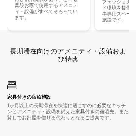
フェッショナル
普段お家で使用するアメニテ
ド環境を提供する
ィ・設備がすべてそろってい
事専用スペース
ます。
施設です。
長期滞在向け⁠のア⁠メ⁠ニ⁠テ⁠ィ⁠・設⁠備⁠およ
び特⁠典
家具付き⁠の宿⁠泊⁠施⁠設
1か月以上の長期滞在を快適に過ごすのに必要なキッチ
ンとアメニティ・設備を備えた家具付きの宿泊先。また
貸しでお部屋を借りる代わりとなるご提案です。