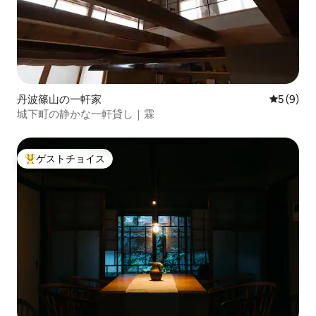
丹波篠山の一軒家
レビュー
5 (9)
城下町の静かな一軒貸し｜霖
ゲストチョイス
大好評のゲストチョイスです。