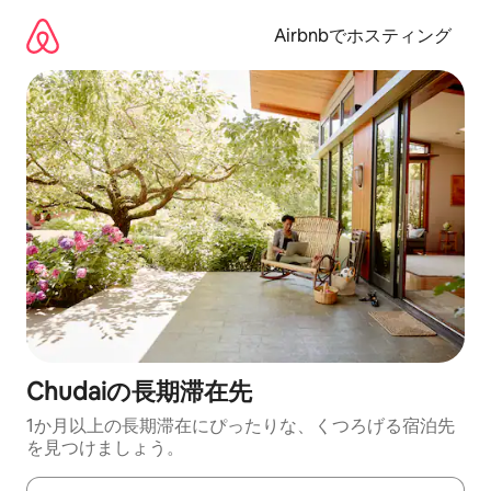
コ
ン
Airbnbでホスティング
テ
ン
ツ
に
ス
キ
ッ
プ
Chudaiの長期滞在先
1か月以上の長期滞在にぴったりな、くつろげる宿泊先
を見つけましょう。