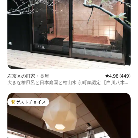
左京区の町家・長屋
レビュー449件
4.98 (449)
大きな檜風呂と日本庭園と枯山水 京町家認定 【白川八木
邸】京都 住宅宿泊事業登録済 １日１組限定
ゲストチョイス
大好評のゲストチョイスです。