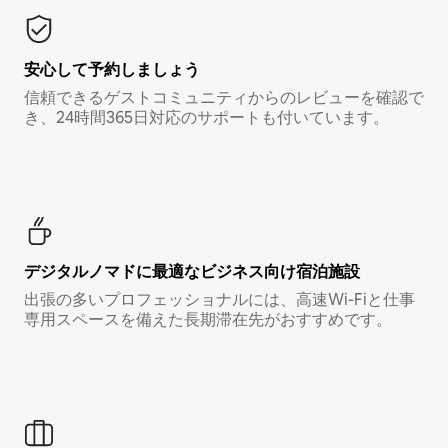
安心して予約しましょう
信頼できるゲストコミュニティからのレビューを確認で
き、24時間365日対応のサポートも付いています。
デジタルノマド⁠に最⁠適⁠なビ⁠ジ⁠ネ⁠ス⁠向⁠け宿⁠泊⁠施⁠設
出張の多いプロフェッショナルには、高速Wi-Fiと仕事
専用スペースを備えた長期滞在先がおすすめです。