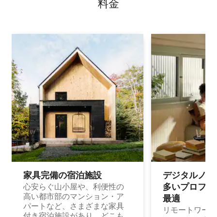
料⁠金
家具完備の宿⁠泊⁠施⁠設
デジタルノマド
多⁠いプ⁠ロ⁠フ⁠ェ⁠
心安らぐ山小屋や、利便性の
高い都市部のマンション・ア
最⁠適
パートなど、さまざまな家具
リモートワーク
付き宿泊施設があり、どこも