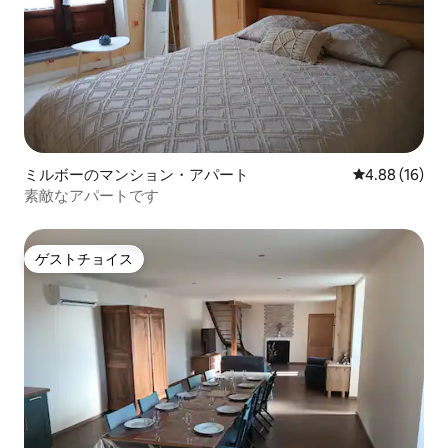
ミルボーのマンション・アパート
レビュー16件
4.88 (16)
素敵なアパートです
ゲストチョイス
ゲストチョイス