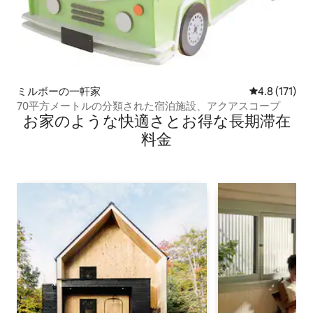
ミルボーの一軒家
レビュー171
4.8 (171)
70平方メートルの分類された宿泊施設、アクアスコープ
お家のような快⁠適⁠さ⁠とお⁠得⁠な長⁠期⁠滞⁠在
料⁠金