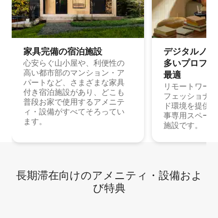
家具完備の宿⁠泊⁠施⁠設
デジタルノマド
多⁠いプ⁠ロ⁠フ⁠ェ⁠
心安らぐ山小屋や、利便性の
高い都市部のマンション・ア
最⁠適
パートなど、さまざまな家具
リモートワーク
付き宿泊施設があり、どこも
フェッショナル
普段お家で使用するアメニテ
ド環境を提供する
ィ・設備がすべてそろってい
事専用スペース
ます。
施設です。
長期滞在向け⁠のア⁠メ⁠ニ⁠テ⁠ィ⁠・設⁠備⁠およ
び特⁠典