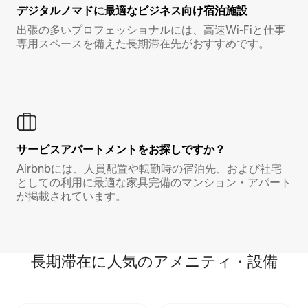
デジタルノマド⁠に最⁠適⁠なビ⁠ジ⁠ネ⁠ス⁠向⁠け宿⁠泊⁠施⁠設
出張の多いプロフェッショナルには、高速Wi-Fiと仕事
専用スペースを備えた長期滞在先がおすすめです。
サービスアパートメントをお探しですか？
Airbnbには、人員配置や転勤時の宿泊先、および社宅
としての利用に最適な家具完備のマンション・アパート
が掲載されています。
長期滞在に人気のアメニティ・設備