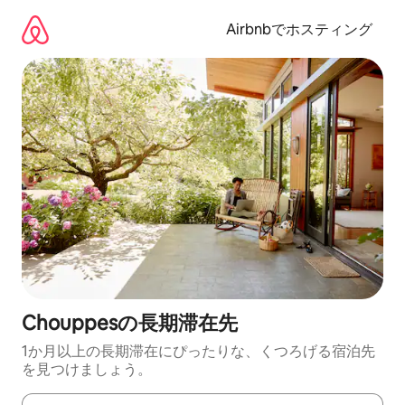
コ
ン
Airbnbでホスティング
テ
ン
ツ
に
ス
キ
ッ
プ
Chouppesの長期滞在先
1か月以上の長期滞在にぴったりな、くつろげる宿泊先
を見つけましょう。