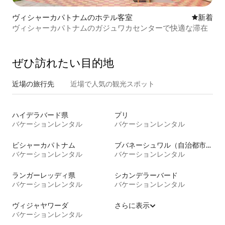
ヴィシャーカパトナムのホテル客室
新しい宿
新着
ヴィシャーカパトナムのガジュワカセンターで快適な滞在
ぜひ訪⁠れ⁠た⁠い目⁠的⁠地
近場の旅行先
近場で人気の観光スポット
ハイデラバード県
プリ
バケーションレンタル
バケーションレンタル
ビシャーカパトナム
ブバネーシュワル（自治都市）
バケーションレンタル
バケーションレンタル
ランガーレッディ県
シカンデラーバード
バケーションレンタル
バケーションレンタル
ヴィジャヤワーダ
さらに表示
バケーションレンタル