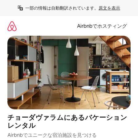
コ
一部の情報は自動翻訳されています。
原文を表示
ン
テ
ン
Airbnbでホスティング
ツ
に
ス
キ
ッ
プ
チョーダヴァラムにあるバケーション
レンタル
Airbnbでユニークな宿泊施設を見つける