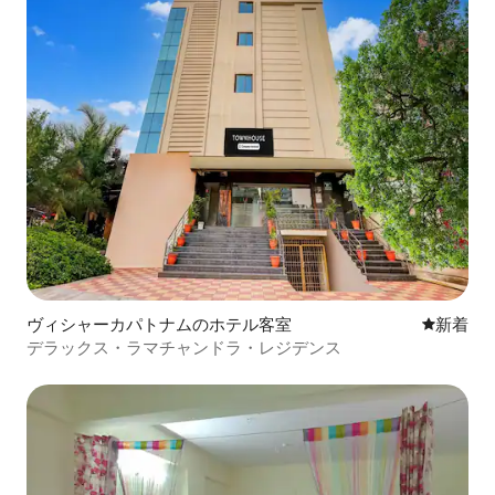
ヴィシャーカパトナムのホテル客室
新しい宿
新着
デラックス・ラマチャンドラ・レジデンス