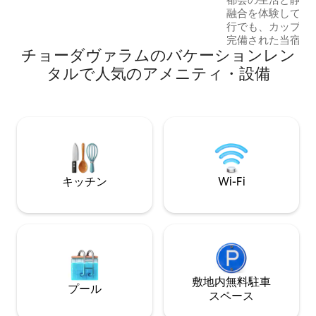
お湯。ご家族、グループ、 またはヴィシ
融合を体験してく
ャーカパタナムで適切な拠点を必要とす
行でも、カップル
る方に最適です。 移動手段 → 空港：
完備された当宿泊
3.5km → 鉄道駅：20分 → NADジャンクシ
チョーダヴァラムのバケーションレン
て揃っています。 
ョン：5分 → 市内中心部：20分
は全室エアコン完
タルで人気のアメニティ・設備
ごせます。 ⚡ 停
よる完全なバック
て電力を確保できま
チン：最新の電気
機が完備されていま
CMRモール、PV
徒歩圏内。 🚗 
場があり、高速道
キッチン
Wi-Fi
です。
敷地内無料駐⁠車
プール
ス⁠ペ⁠ー⁠ス