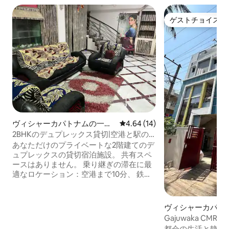
ゲストチョイス
ゲストチョイス
ヴィシャーカパトナムの一軒
レビュー14件、5つ星中4.64
4.64 (14)
家
2BHKのデュプレックス貸切|空港と駅の
近く|ヴィシャーカパトナム
あなただけのプライベートな2階建てのデ
ュプレックスの貸切宿泊施設。 共有スペ
ースはありません。 乗り継ぎの滞在に最
適なロケーション：空港まで10分、 鉄道
駅まで10分、NADジャンクションの近
く、 チェンナイ・コルカタ高速道路の近
く。 お部屋 2階建て、広々としたリビン
ヴィシャーカパト
グエリア、フルキッチン、 エアコン付き
Gajuwaka CMR C
の寝室（マスターベッドルームのみ）、
ゃれな都会のオア
都会の生活と静か