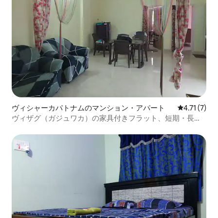
ヴィシャーカパトナムのマンション・アパート
レビュー7件
4.71 (7)
ヴィザグ（ガジュワカ）の家具付きフラット、短期・長期
滞在