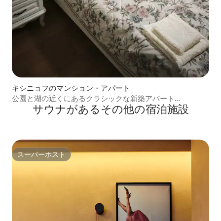
キシニョフのマンション・アパート
公園と湖の近くにあるクラシックな新築アパート
サウナがあるその他の宿泊施設
2（Rascani）をお楽しみください
スーパーホスト
スーパーホスト