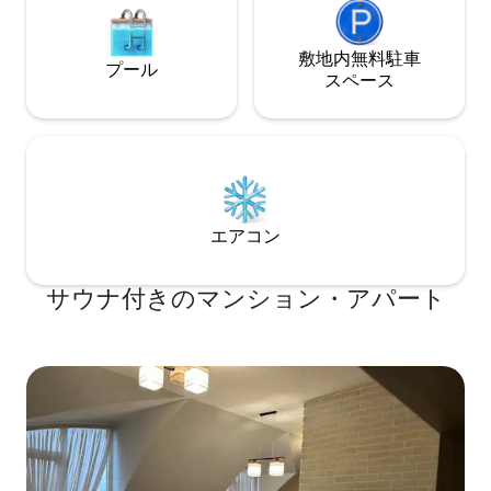
敷地内無料駐⁠車
プール
ス⁠ペ⁠ー⁠ス
エアコン
サウナ付きのマンション・アパート