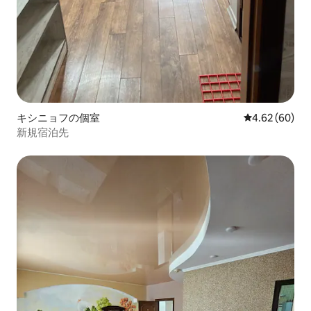
キシニョフの個室
レビュー60件
4.62 (60)
新規宿泊先