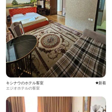
キシナウのホテル客室
新しい宿
新着
エジオホテルの客室