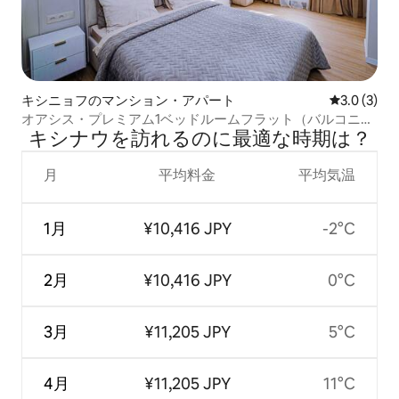
キシニョフのマンション・アパート
レビュー3
3.0 (3)
オアシス・プレミアム1ベッドルームフラット（バルコニー
キシナウを訪⁠れ⁠るの⁠に最⁠適⁠な時⁠期⁠は⁠？
付き）
月
平均料金
平均気温
1月
¥10,416 JPY
-2°C
2月
¥10,416 JPY
0°C
3月
¥11,205 JPY
5°C
4月
¥11,205 JPY
11°C