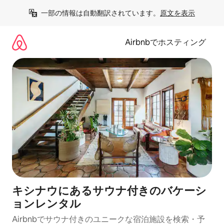
コ
一部の情報は自動翻訳されています。
原文を表示
ン
テ
ン
Airbnbでホスティング
ツ
に
ス
キ
ッ
プ
キシナウにあるサウナ付きのバケーシ
ョンレンタル
Airbnbでサウナ付きのユニークな宿泊施設を検索・予