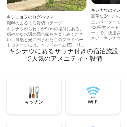
キシナウのマンシ
ト
豪華な2ベッドルー
キシニョフのログハウス
＆リビング|大聖堂
エレベーターでア
湖畔のまるまる貸切コテージ
100平方メートル
キシナウからわずか9kmの場所にある、
ートで、快適さと
穏やかな水辺の隠れ家をお楽しみくださ
さい。キシナウで
い。自然と光に囲まれたこのプライベー
ックスした滞在を
トコテージには、ベッドルーム1室、リビ
ス旅行者、または
キシナウにあるサウナ付きの宿泊施設
ングルーム1室、バスルーム2室、設備の
プライベートサウ
整ったキッチンが備わっています。伝統
で人気のアメニティ・設備
い。ユニークな機
的なコンロを備えた独立したダイニング
ひとときをプラス
カフェ、バーベキューエリアのあるガゼ
快適なソファを備
ボ、冬季にはサウナでリラックスできま
あり、リラックス
す。誕生日パーティーや家族の集まり、
用のワークスペー
あるいは静かな週末に最適です。ご滞在
で、自宅にいない
は完全に貸し切りで、ほかのゲストと重
すいです。
なることはありません。ご要望に応じて
釣りをお楽しみいただけます。無料駐車
キッチン
Wi-Fi
場付き。