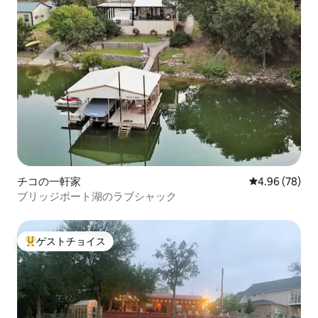
チコの一軒家
レビュー78件
4.96 (78)
ブリッジポート湖のラブシャック
ゲストチョイス
大好評のゲストチョイスです。