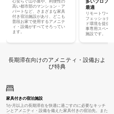
多⁠いプ⁠ロ⁠フ⁠ェ⁠
心安らぐ山小屋や、利便性の
高い都市部のマンション・ア
最⁠適
パートなど、さまざまな家具
リモートワーク
付き宿泊施設があり、どこも
フェッショナル
普段お家で使用するアメニテ
ド環境を提供する
ィ・設備がすべてそろってい
事専用スペース
ます。
施設です。
長期滞在向け⁠のア⁠メ⁠ニ⁠テ⁠ィ⁠・設⁠備⁠およ
び特⁠典
家具付き⁠の宿⁠泊⁠施⁠設
1か月以上の長期滞在を快適に過ごすのに必要なキッチ
ンとアメニティ・設備を備えた家具付きの宿泊先。また