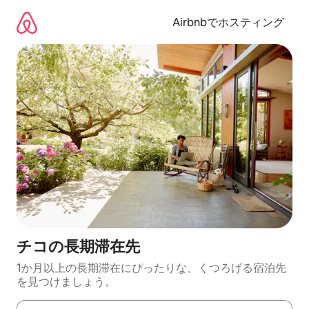
コ
ン
Airbnbでホスティング
テ
ン
ツ
に
ス
キ
ッ
プ
チコの長期滞在先
1か月以上の長期滞在にぴったりな、くつろげる宿泊先
を見つけましょう。