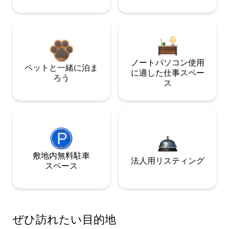
ノートパソコン使用
ペットと一緒に泊ま
に適した仕事スペー
ろう
ス
敷地内無料駐⁠車
法人用リスティング
ス⁠ペ⁠ー⁠ス
ぜひ訪⁠れ⁠た⁠い目⁠的⁠地