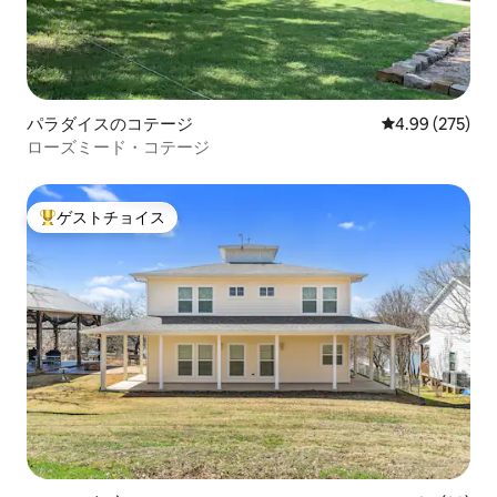
パラダイスのコテージ
レビュー275件
4.99 (275)
ローズミード・コテージ
ゲストチョイス
大好評のゲストチョイスです。