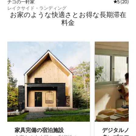
チコの一軒家
レビュー2
5 (20)
レイクサイド・ランディング
お家のような快⁠適⁠さ⁠とお⁠得⁠な長⁠期⁠滞⁠在
料⁠金
家具完備の宿⁠泊⁠施⁠設
デジタルノマド