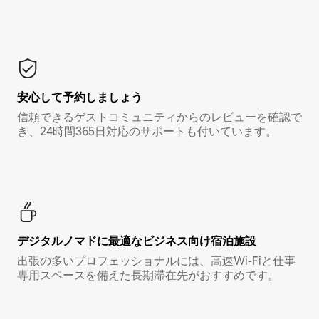
安心して予約しましょう
信頼できるゲストコミュニティからのレビューを確認で
き、24時間365日対応のサポートも付いています。
デジタルノマド⁠に最⁠適⁠なビ⁠ジ⁠ネ⁠ス⁠向⁠け宿⁠泊⁠施⁠設
出張の多いプロフェッショナルには、高速Wi-Fiと仕事
専用スペースを備えた長期滞在先がおすすめです。