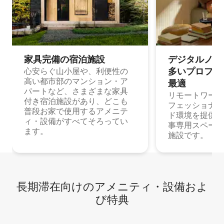
家具完備の宿⁠泊⁠施⁠設
デジタルノマド
多⁠いプ⁠ロ⁠フ⁠ェ⁠
心安らぐ山小屋や、利便性の
高い都市部のマンション・ア
最⁠適
パートなど、さまざまな家具
リモートワーク
付き宿泊施設があり、どこも
フェッショナル
普段お家で使用するアメニテ
ド環境を提供する
ィ・設備がすべてそろってい
事専用スペース
ます。
施設です。
長期滞在向け⁠のア⁠メ⁠ニ⁠テ⁠ィ⁠・設⁠備⁠およ
び特⁠典