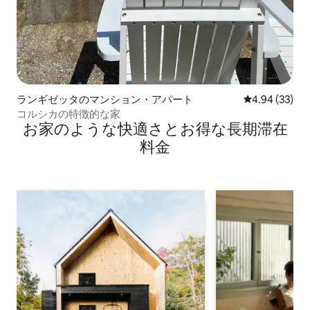
ランギゼッタのマンション・アパート
レビュー33件
4.94 (33)
コルシカの特徴的な家
お家のような快⁠適⁠さ⁠とお⁠得⁠な長⁠期⁠滞⁠在
料⁠金