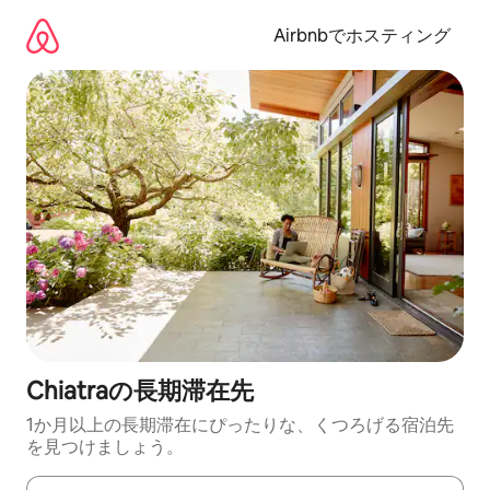
コ
ン
Airbnbでホスティング
テ
ン
ツ
に
ス
キ
ッ
プ
Chiatraの長期滞在先
1か月以上の長期滞在にぴったりな、くつろげる宿泊先
を見つけましょう。