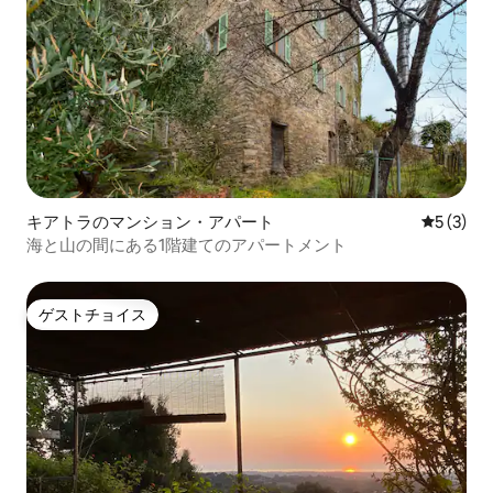
キアトラのマンション・アパート
レビュー
5 (3)
海と山の間にある1階建てのアパートメント
ゲストチョイス
ゲストチョイス