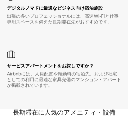
デジタルノマド⁠に最⁠適⁠なビ⁠ジ⁠ネ⁠ス⁠向⁠け宿⁠泊⁠施⁠設
出張の多いプロフェッショナルには、高速Wi-Fiと仕事
専用スペースを備えた長期滞在先がおすすめです。
サービスアパートメントをお探しですか？
Airbnbには、人員配置や転勤時の宿泊先、および社宅
としての利用に最適な家具完備のマンション・アパート
が掲載されています。
長期滞在に人気のアメニティ・設備