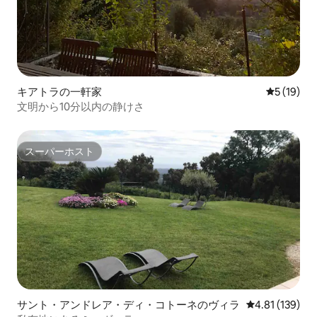
キアトラの一軒家
レビュー1
5 (19)
文明から10分以内の静けさ
スーパーホスト
スーパーホスト
サント・アンドレア・ディ・コトーネのヴィラ
レビュー139件
4.81 (139)