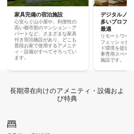
家具完備の宿⁠泊⁠施⁠設
デジタルノマド
多⁠いプ⁠ロ⁠フ⁠ェ⁠
心安らぐ山小屋や、利便性の
高い都市部のマンション・ア
最⁠適
パートなど、さまざまな家具
リモートワーク
付き宿泊施設があり、どこも
フェッショナル
普段お家で使用するアメニテ
ド環境を提供する
ィ・設備がすべてそろってい
事専用スペース
ます。
施設です。
長期滞在向け⁠のア⁠メ⁠ニ⁠テ⁠ィ⁠・設⁠備⁠およ
び特⁠典