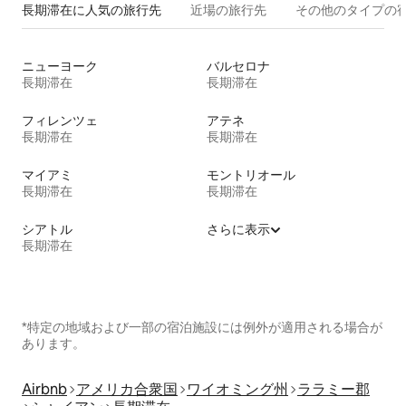
長期滞在に人気の旅行先
近場の旅行先
その他のタ⁠イ⁠プ⁠の宿
ニューヨーク
バルセロナ
長期滞在
長期滞在
フィレンツェ
アテネ
長期滞在
長期滞在
マイアミ
モントリオール
長期滞在
長期滞在
シアトル
さらに表示
長期滞在
*特定の地域および一部の宿泊施設には例外が適用される場合が
あります。
Airbnb
アメリカ合衆国
ワイオミング州
ララミー郡