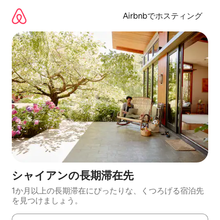
コ
ン
Airbnbでホスティング
テ
ン
ツ
に
ス
キ
ッ
プ
シャイアンの長期滞在先
1か月以上の長期滞在にぴったりな、くつろげる宿泊先
を見つけましょう。