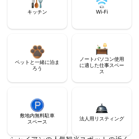
キッチン
Wi-Fi
ノートパソコン使用
ペットと一緒に泊ま
に適した仕事スペー
ろう
ス
敷地内無料駐⁠車
法人用リスティング
ス⁠ペ⁠ー⁠ス