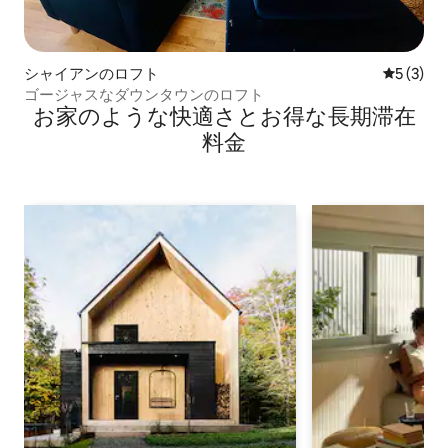
シャイアンのロフト
レビュー
5 (3)
ゴージャスなダウンタウンのロフト
お家のような快⁠適⁠さ⁠とお⁠得⁠な長⁠期⁠滞⁠在
料⁠金