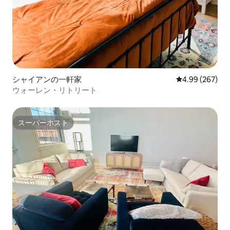
シャイアンの一軒家
レビュー267件
4.99 (267)
ウォーレン・リトリート
スーパーホスト
スーパーホスト