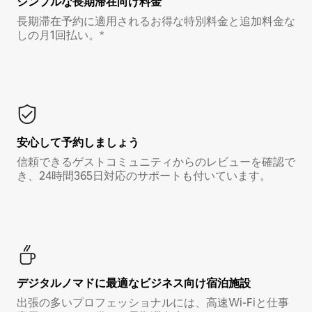
シンプルな長期滞在向け料金
長期滞在予約に適用されるお得な特別料金と追加料金な
しの月1回払い。*
安心して予約しましょう
信頼できるゲストコミュニティからのレビューを確認で
き、24時間365日対応のサポートも付いています。
デジタルノマド⁠に最⁠適⁠なビ⁠ジ⁠ネ⁠ス⁠向⁠け宿⁠泊⁠施⁠設
出張の多いプロフェッショナルには、高速Wi-Fiと仕事