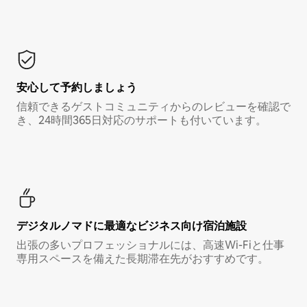
安心して予約しましょう
信頼できるゲストコミュニティからのレビューを確認で
き、24時間365日対応のサポートも付いています。
デジタルノマド⁠に最⁠適⁠なビ⁠ジ⁠ネ⁠ス⁠向⁠け宿⁠泊⁠施⁠設
出張の多いプロフェッショナルには、高速Wi-Fiと仕事
専用スペースを備えた長期滞在先がおすすめです。