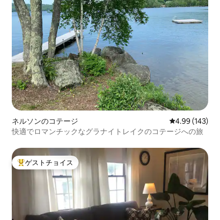
ネルソンのコテージ
レビュー143件
4.99 (143)
快適でロマンチックなグラナイトレイクのコテージへの旅
ゲストチョイス
大好評のゲストチョイスです。