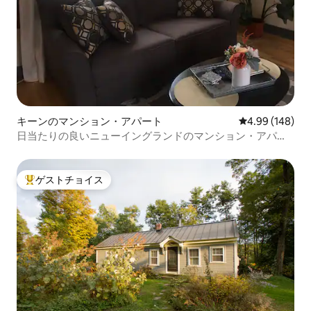
キーンのマンション・アパート
レビュー148件
4.99 (148)
日当たりの良いニューイングランドのマンション・アパー
ト
ゲストチョイス
大好評のゲストチョイスです。