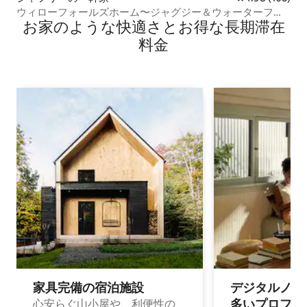
ウィローフォールズホーム〜ジャグジー＆ウォーターフロ
お家のような快⁠適⁠さ⁠とお⁠得⁠な長⁠期⁠滞⁠在
ント
料⁠金
家具完備の宿⁠泊⁠施⁠設
デジタルノマド
多⁠いプ⁠ロ⁠フ⁠ェ⁠
心安らぐ山小屋や、利便性の