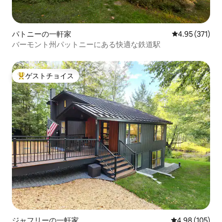
パトニーの一軒家
レビュー371件
4.95 (371)
バーモント州パットニーにある快適な鉄道駅
ゲストチョイス
大好評のゲストチョイスです。
ジャフリーの一軒家
レビュー105件
4.98 (105)