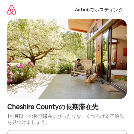
コ
ン
Airbnbでホスティング
テ
ン
ツ
に
ス
キ
ッ
プ
Cheshire Countyの長期滞在先
1か月以上の長期滞在にぴったりな、くつろげる宿泊先
を見つけましょう。