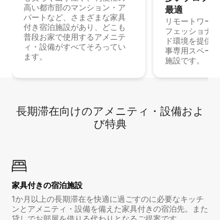
高い都市部のマンション・ア
最⁠適
パートなど、さまざまな家具
リモートワーク
付き宿泊施設があり、どこも
フェッショナル
普段お家で使用するアメニテ
ド環境を提供する
ィ・設備がすべてそろってい
事専用スペース
ます。
施設です。
長期滞在向け⁠のア⁠メ⁠ニ⁠テ⁠ィ⁠・設⁠備⁠およ
び特⁠典
家具付き⁠の宿⁠泊⁠施⁠設
1か月以上の長期滞在を快適に過ごすのに必要なキッチ
ンとアメニティ・設備を備えた家具付きの宿泊先。また
貸しでお部屋を借りる代わりとなるご提案です。