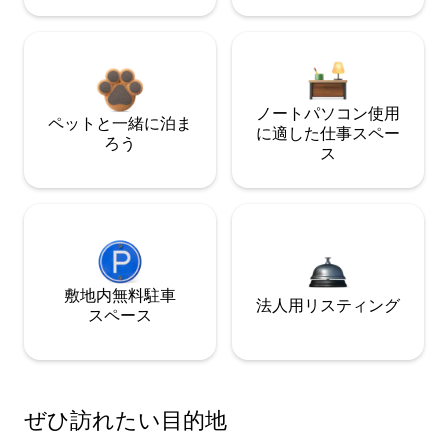
ノートパソコン使用
ペットと一緒に泊ま
に適した仕事スペー
ろう
ス
敷地内無料駐⁠車
法人用リスティング
ス⁠ペ⁠ー⁠ス
ぜひ訪⁠れ⁠た⁠い目⁠的⁠地