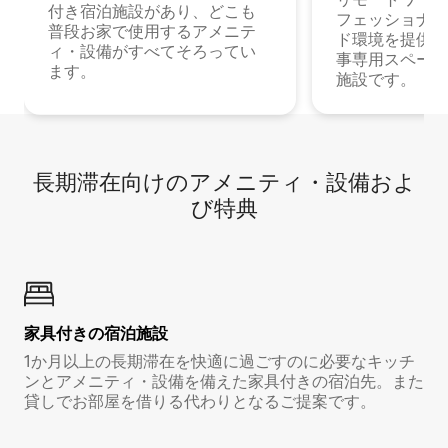
付き宿泊施設があり、どこも
フェッショナル
普段お家で使用するアメニテ
ド環境を提供する
ィ・設備がすべてそろってい
事専用スペース
ます。
施設です。
長期滞在向け⁠のア⁠メ⁠ニ⁠テ⁠ィ⁠・設⁠備⁠およ
び特⁠典
家具付き⁠の宿⁠泊⁠施⁠設
1か月以上の長期滞在を快適に過ごすのに必要なキッチ
ンとアメニティ・設備を備えた家具付きの宿泊先。また
貸しでお部屋を借りる代わりとなるご提案です。