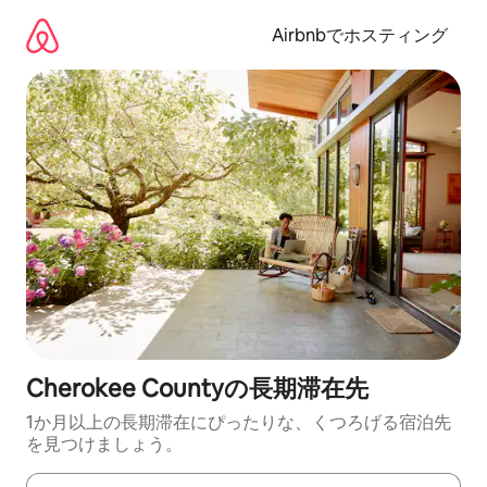
コ
ン
Airbnbでホスティング
テ
ン
ツ
に
ス
キ
ッ
プ
Cherokee Countyの長期滞在先
1か月以上の長期滞在にぴったりな、くつろげる宿泊先
を見つけましょう。