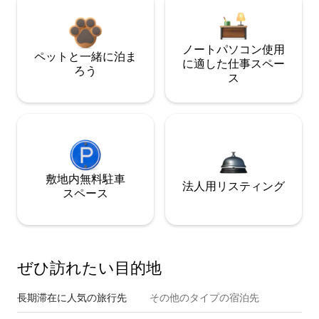
ノートパソコン使用
ペットと一緒に泊ま
に適した仕事スペー
ろう
ス
敷地内無料駐⁠車
法人用リスティング
ス⁠ペ⁠ー⁠ス
ぜひ訪⁠れ⁠た⁠い目⁠的⁠地
長期滞在に人気の旅行先
その他のタ⁠イ⁠プ⁠の宿⁠泊⁠先