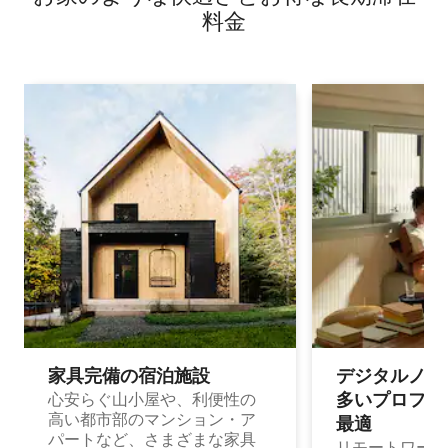
料⁠金
家具完備の宿⁠泊⁠施⁠設
デジタルノマド
多⁠いプ⁠ロ⁠フ⁠ェ⁠
心安らぐ山小屋や、利便性の
高い都市部のマンション・ア
最⁠適
パートなど、さまざまな家具
リモートワーク