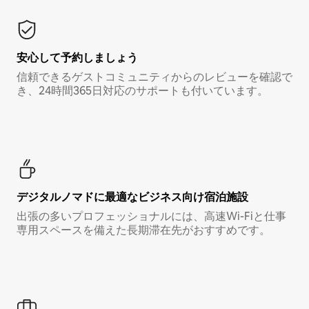
安心して予約しましょう
信頼できるゲストコミュニティからのレビューを確認で
き、24時間365日対応のサポートも付いています。
デジタルノマド⁠に最⁠適⁠なビ⁠ジ⁠ネ⁠ス⁠向⁠け宿⁠泊⁠施⁠設
出張の多いプロフェッショナルには、高速Wi-Fiと仕事
専用スペースを備えた長期滞在先がおすすめです。