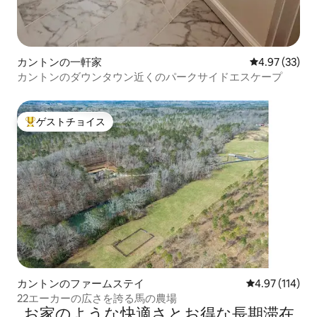
カントンの一軒家
レビュー33件
4.97 (33)
カントンのダウンタウン近くのパークサイドエスケープ
ゲストチョイス
大好評のゲストチョイスです。
カントンのファームステイ
レビュー114件
4.97 (114)
22エーカーの広さを誇る馬の農場
お家のような快⁠適⁠さ⁠とお⁠得⁠な長⁠期⁠滞⁠在