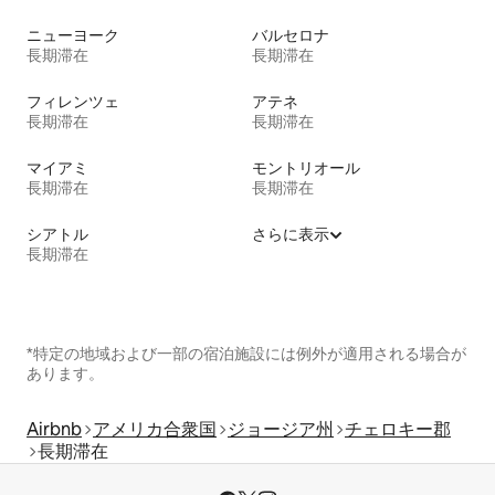
ニューヨーク
バルセロナ
長期滞在
長期滞在
フィレンツェ
アテネ
長期滞在
長期滞在
マイアミ
モントリオール
長期滞在
長期滞在
シアトル
さらに表示
長期滞在
*特定の地域および一部の宿泊施設には例外が適用される場合が
あります。
Airbnb
アメリカ合衆国
ジョージア州
チェロキー郡
長期滞在