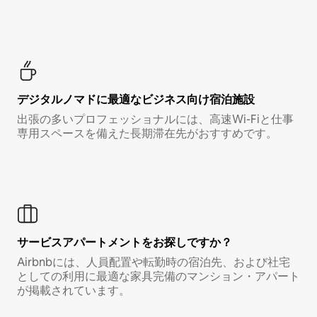
デジタルノマド⁠に最⁠適⁠なビ⁠ジ⁠ネ⁠ス⁠向⁠け宿⁠泊⁠施⁠設
出張の多いプロフェッショナルには、高速Wi-Fiと仕事
専用スペースを備えた長期滞在先がおすすめです。
サービスアパートメントをお探しですか？
Airbnbには、人員配置や転勤時の宿泊先、および社宅
としての利用に最適な家具完備のマンション・アパート
が掲載されています。