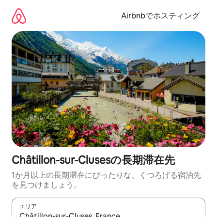
コ
ン
Airbnbでホスティング
テ
ン
ツ
に
ス
キ
ッ
プ
Châtillon-sur-Clusesの長期滞在先
1か月以上の長期滞在にぴったりな、くつろげる宿泊先
を見つけましょう。
エリア
検索結果が表示されたら、上下の矢印キーを使って移動するか、