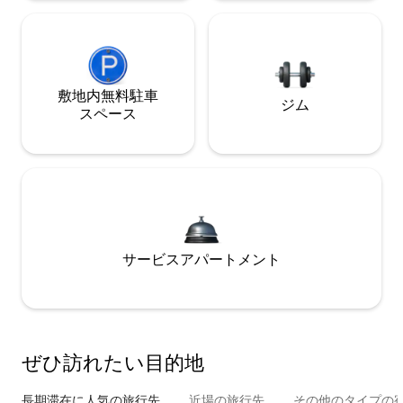
敷地内無料駐⁠車
ジム
ス⁠ペ⁠ー⁠ス
サービスアパートメント
ぜひ訪⁠れ⁠た⁠い目⁠的⁠地
長期滞在に人気の旅行先
近場の旅行先
その他のタ⁠イ⁠プ⁠の宿