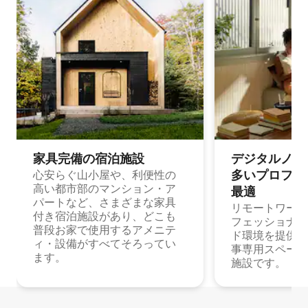
家具完備の宿⁠泊⁠施⁠設
デジタルノマド
多⁠いプ⁠ロ⁠フ⁠ェ⁠
心安らぐ山小屋や、利便性の
高い都市部のマンション・ア
最⁠適
パートなど、さまざまな家具
リモートワーク
付き宿泊施設があり、どこも
フェッショナル
普段お家で使用するアメニテ
ド環境を提供する
ィ・設備がすべてそろってい
事専用スペース
ます。
施設です。