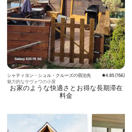
シャティヨン・シュル・クルーズの宿泊先
レビュー156件
4.85 (156)
魅力的なサヴォワの小屋
お家のような快⁠適⁠さ⁠とお⁠得⁠な長⁠期⁠滞⁠在
料⁠金