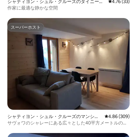
シャティヨン・シュル・クルーズのタイニーハ
レビュー33件
4.76 (33)
ウス
作家に最適な静かな空間
スーパーホスト
スーパーホスト
シャティヨン・シュル・クルーズのマンショ
レビュー309件
4.86 (309)
ン・アパート
サヴォワのシャレーにある広々とした40平方メートルのア
パート