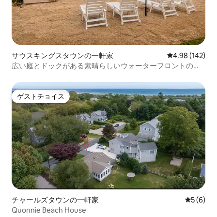
サウスキングスタウンの一軒家
レビュー142件
4.98 (142)
広い庭とドックがある素晴らしいウォーターフロントのコ
テージ！
ゲストチョイス
ゲストチョイス
チャールズタウンの一軒家
レビュー
5 (6)
Quonnie Beach House