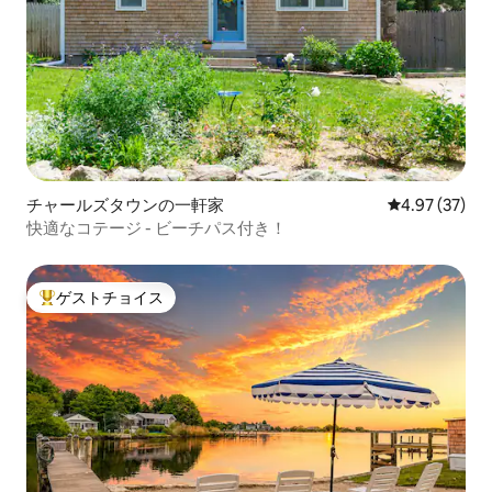
チャールズタウンの一軒家
レビュー37件
4.97 (37)
快適なコテージ - ビーチパス付き！
ゲストチョイス
大好評のゲストチョイスです。