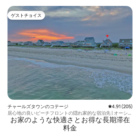
ゲストチョイス
ゲストチョイス
チャールズタウンのコテージ
レビュー205件
4.91 (205)
居心地の良いビーチフロントの隠れ家的な宿泊先 | オーシャ
お家のような快⁠適⁠さ⁠とお⁠得⁠な長⁠期⁠滞⁠在
ンビュー - ペットOK！
料⁠金