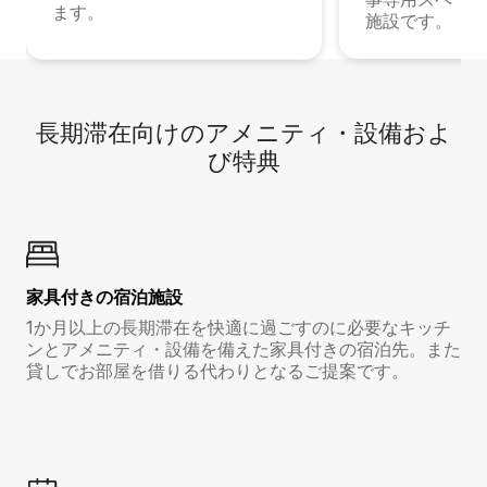
ます。
施設です。
長期滞在向け⁠のア⁠メ⁠ニ⁠テ⁠ィ⁠・設⁠備⁠およ
び特⁠典
家具付き⁠の宿⁠泊⁠施⁠設
1か月以上の長期滞在を快適に過ごすのに必要なキッチ
ンとアメニティ・設備を備えた家具付きの宿泊先。また
貸しでお部屋を借りる代わりとなるご提案です。