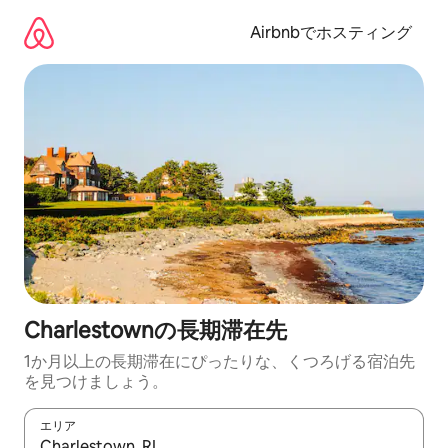
コ
ン
Airbnbでホスティング
テ
ン
ツ
に
ス
キ
ッ
プ
Charlestownの長期滞在先
1か月以上の長期滞在にぴったりな、くつろげる宿泊先
を見つけましょう。
エリア
検索結果が表示されたら、上下の矢印キーを使って移動するか、