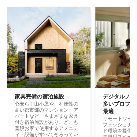
家具完備の宿⁠泊⁠施⁠設
デジタルノマド
多⁠いプ⁠ロ⁠フ⁠ェ⁠
心安らぐ山小屋や、利便性の
高い都市部のマンション・ア
最⁠適
パートなど、さまざまな家具
リモートワーク
付き宿泊施設があり、どこも
フェッショナル
普段お家で使用するアメニテ
ド環境を提供する
ィ・設備がすべてそろってい
事専用スペース