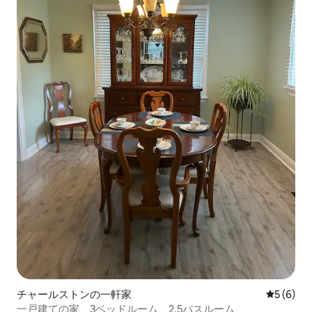
チャールストンの一軒家
レビュー
5 (6)
一戸建ての家、3ベッドルーム、2.5バスルーム