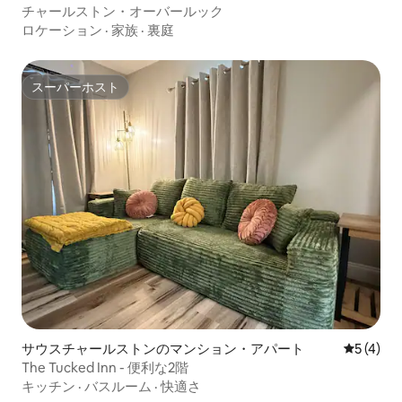
チャールストン・オーバールック
ロケーション
·
家族
·
裏庭
スーパーホスト
スーパーホスト
サウスチャールストンのマンション・アパート
レビュー
5 (4)
The Tucked Inn - 便利な2階
キッチン
·
バスルーム
·
快適さ