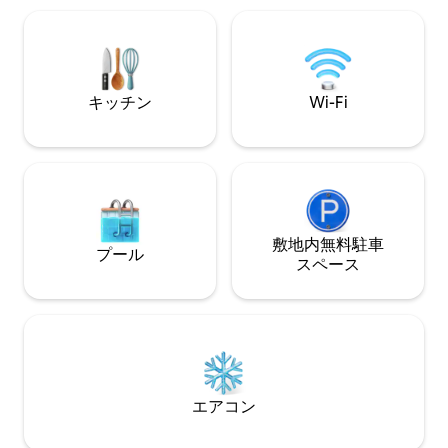
アンドリュー十字
医療用診察台、セ
のクイーンサイズ
ます。 私たちのキャビンは、カップルが
再びつながり、リ
キッチン
Wi-Fi
とを探求するのを
ています。
敷地内無料駐⁠車
プール
ス⁠ペ⁠ー⁠ス
エアコン