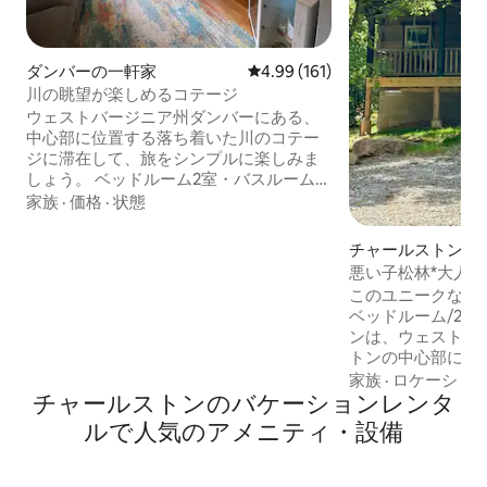
ダンバーの一軒家
レビュー161件、5つ星中4.99
4.99 (161)
川の眺望が楽しめるコテージ
ウェストバージニア州ダンバーにある、
中心部に位置する落ち着いた川のコテー
ジに滞在して、旅をシンプルに楽しみま
しょう。 ベッドルーム2室・バスルーム1
室の家から川の景色をお楽しみくださ
家族
·
価格
·
状態
い。最新の設備が整っており、滞在に必
要なものがすべて揃っています。 州間高
チャールストンの
速道路、レストラン、ショッピング、病
悪い子松林*大人限
院へのアクセスに便利で、ショーニース
このユニークなア
ポーツコンプレックスから1.5マイルで
ベッドルーム/2
す。 チャールストンのダウンタウン、マ
ンは、ウェストバ
ルディグラカジノ＆リゾート、クレイセ
トンの中心部に位置し
ンター、チャールストンコロシアム＆コ
ルが新しい欲望を
家族
·
ロケーショ
ンベンションセンターから10 ～15分で
チャールストンのバケーションレンタ
りできるように、
す。 キーレスエントリーとホームセキュ
ペースを提供しています。
リティシステムを提供しています。 路上
ルで人気のアメニティ・設備
は、カップルが楽
駐車場。ペットの同伴は禁止されていま
ブとファイヤーピ
す。
す。 カスタムメイドのBDSMベッド、聖