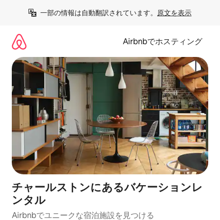
コ
一部の情報は自動翻訳されています。
原文を表示
ン
テ
ン
Airbnbでホスティング
ツ
に
ス
キ
ッ
プ
チャールストンにあるバケーションレ
ンタル
Airbnbでユニークな宿泊施設を見つける