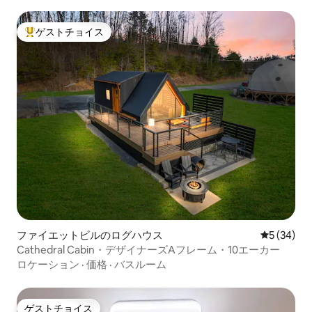
ゲストチョイス
大好評のゲストチョイスです。
ファイエットビルのログハウス
レビュー3
5 (34)
Cathedral Cabin・デザイナーズAフレーム・10エーカー
ロケーション
·
価格
·
バスルーム
ゲストチョイス