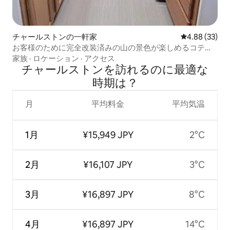
チャールストンの一軒家
レビュー33件
4.88 (33)
お客様のために完全改装済みの山の景色が楽しめるコテー
ジ
家族
·
ロケーション
·
アクセス
チャールストンを訪⁠れ⁠るの⁠に最⁠適⁠な
時⁠期⁠は⁠？
月
平均料金
平均気温
1月
¥15,949 JPY
2°C
2月
¥16,107 JPY
3°C
3月
¥16,897 JPY
8°C
4月
¥16,897 JPY
14°C