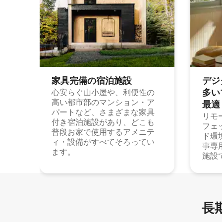
家具完備の宿⁠泊⁠施⁠設
デジ
多⁠いプ
心安らぐ山小屋や、利便性の
高い都市部のマンション・ア
最⁠適
パートなど、さまざまな家具
リモ
付き宿泊施設があり、どこも
フェ
普段お家で使用するアメニテ
ド環
ィ・設備がすべてそろってい
事専
ます。
施設
長期