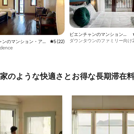
ビエンチャンのマンション・
アパート
ダウンタウンのファミリー向け
ャンのマンション・アパ
レビュー22件、5つ星中5つ星の平均評価
5 (22)
ーム • バルコニーと寺院の眺望 •
idence
つ星中5つ星の平均評価
家のような快⁠適⁠さ⁠とお⁠得⁠な長⁠期⁠滞⁠在料