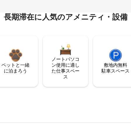
長期滞在に人気のアメニティ・設備
ノートパソコ
ペットと一緒
ン使用に適し
敷地内無料
に泊まろう
た仕事スペー
駐⁠車ス⁠ペ⁠ー⁠ス
ス