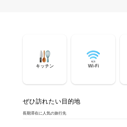
キッチン
Wi-Fi
ぜひ訪⁠れ⁠た⁠い目⁠的⁠地
長期滞在に人気の旅行先