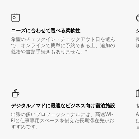
ニーズに合わせて選べる柔軟性
希望のチェックイン・チェックアウト日を選ん
で、オンラインで簡単に予約できる上、追加の
義務や書類手続きもありません。*
デジタルノマド⁠に最⁠適⁠なビ⁠ジ⁠ネ⁠ス⁠向⁠け宿⁠泊⁠施⁠設
出張の多いプロフェッショナルには、高速Wi-
Fiと仕事専用スペースを備えた長期滞在先がお
すすめです。