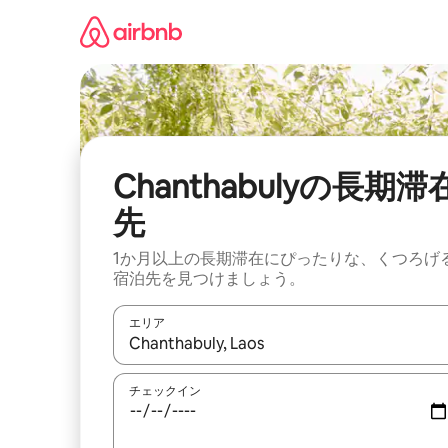
コ
ン
テ
ン
ツ
に
ス
キ
ッ
Chanthabulyの長期滞
プ
先
1か月以上の長期滞在にぴったりな、くつろげ
宿泊先を見つけましょう。
エリア
検索結果が表示されたら、上下の矢印キーを使っ
チェックイン