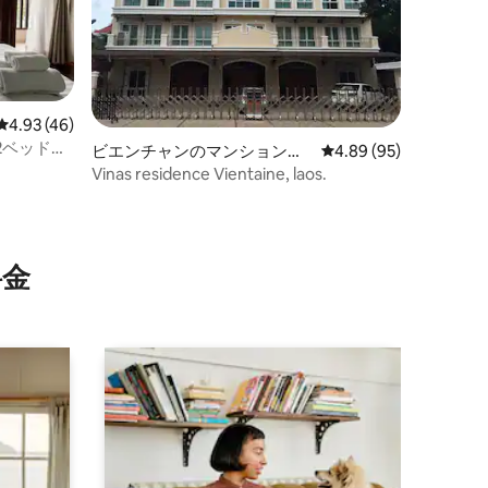
レビュー46件、5つ星中4.93つ星の平均評価
4.93 (46)
2ベッドル
ビエンチャンのマンション・
レビュー95件、5つ星
4.89 (95)
 洗濯機
アパート
Vinas residence Vientaine, laos.
⁠金