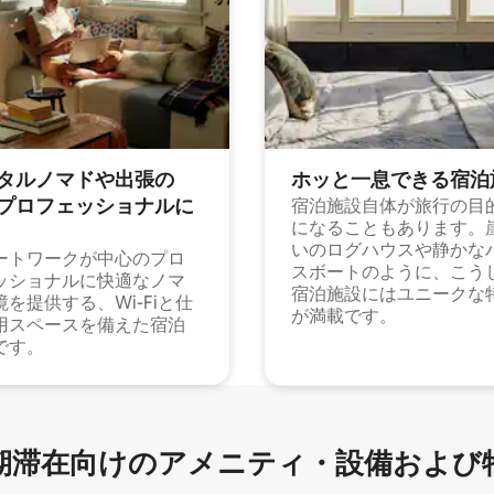
タルノマドや出⁠張⁠の
ホッと一⁠息⁠で⁠き⁠る宿⁠泊
⁠ロ⁠フ⁠ェ⁠ッ⁠シ⁠ョ⁠ナ⁠ル⁠に
宿泊施設自体が旅行の目
になることもあります。
いのログハウスや静かな
ートワークが中心のプロ
スボートのように、こう
ッショナルに快適なノマ
宿泊施設にはユニークな
境を提供する、Wi-Fiと仕
が満載です。
用スペースを備えた宿泊
です。
滞在向け⁠のア⁠メ⁠ニ⁠テ⁠ィ⁠・設⁠備⁠および