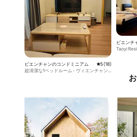
ビエンチ
ート
Taoyi Res
ビエンチャンのコンドミニアム
レビュー18件、5
5 (18)
超清潔な1ベッドルーム - ヴィエンチャン
お
市内中心部