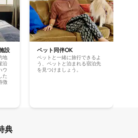
施⁠設
ペット同⁠伴OK
的地
ペットと一緒に旅行できるよ
崖沿
う、ペットと泊まれる宿泊先
ハウ
を見つけましょう。
した
特徴
特⁠典