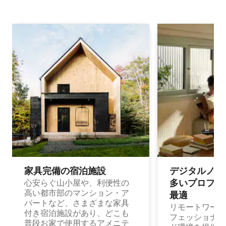
家具完備の宿⁠泊⁠施⁠設
デジタルノマド
多⁠いプ⁠ロ⁠フ⁠ェ⁠
心安らぐ山小屋や、利便性の
高い都市部のマンション・ア
最⁠適
パートなど、さまざまな家具
リモートワーク
付き宿泊施設があり、どこも
フェッショナル
普段お家で使用するアメニテ