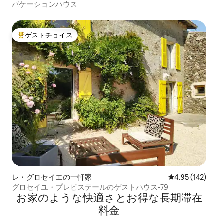
バケーションハウス
ゲストチョイス
大好評のゲストチョイスです。
レ・グロセイエの一軒家
レビュー142件
4.95 (142)
グロセイユ・プレビステールのゲストハウス-79
お家のような快⁠適⁠さ⁠とお⁠得⁠な長⁠期⁠滞⁠在
料⁠金