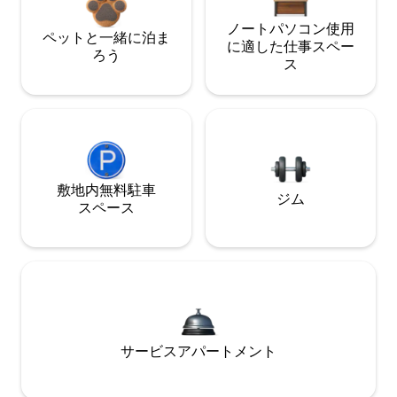
ノートパソコン使用
ペットと一緒に泊ま
に適した仕事スペー
ろう
ス
敷地内無料駐⁠車
ジム
ス⁠ペ⁠ー⁠ス
サービスアパートメント