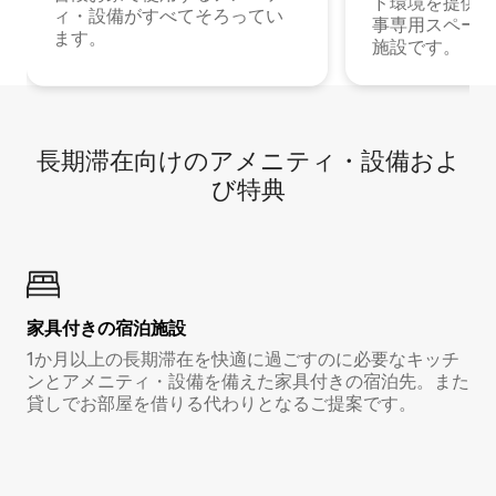
ド環境を提供する
ィ・設備がすべてそろってい
事専用スペース
ます。
施設です。
長期滞在向け⁠のア⁠メ⁠ニ⁠テ⁠ィ⁠・設⁠備⁠およ
び特⁠典
家具付き⁠の宿⁠泊⁠施⁠設
1か月以上の長期滞在を快適に過ごすのに必要なキッチ
ンとアメニティ・設備を備えた家具付きの宿泊先。また
貸しでお部屋を借りる代わりとなるご提案です。