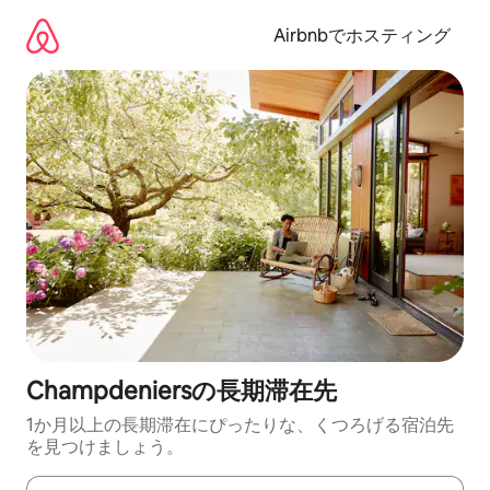
コ
ン
Airbnbでホスティング
テ
ン
ツ
に
ス
キ
ッ
プ
Champdeniersの長期滞在先
1か月以上の長期滞在にぴったりな、くつろげる宿泊先
を見つけましょう。