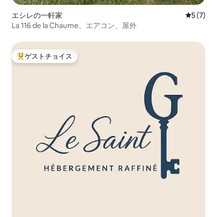
エシレの一軒家
レビュー
5 (7)
La 116 de la Chaume、エアコン、屋外
ゲストチョイス
大好評のゲストチョイスです。