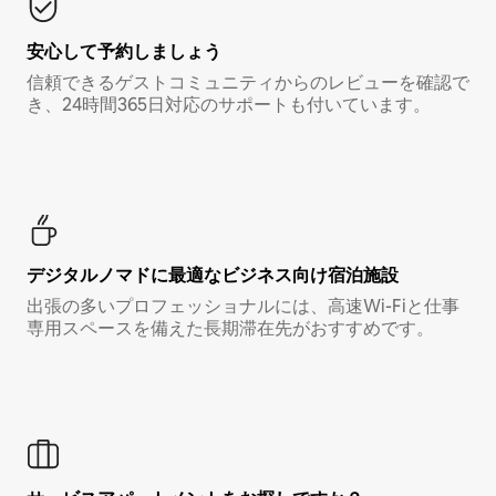
安心して予約しましょう
信頼できるゲストコミュニティからのレビューを確認で
き、24時間365日対応のサポートも付いています。
デジタルノマド⁠に最⁠適⁠なビ⁠ジ⁠ネ⁠ス⁠向⁠け宿⁠泊⁠施⁠設
出張の多いプロフェッショナルには、高速Wi-Fiと仕事
専用スペースを備えた長期滞在先がおすすめです。