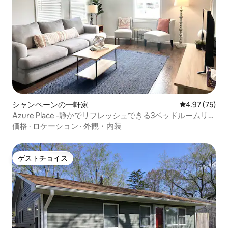
シャンペーンの一軒家
レビュー75件
4.97 (75)
Azure Place -静かでリフレッシュできる3ベッドルームリト
リート
価格
·
ロケーション
·
外観・内装
ゲストチョイス
ゲストチョイス