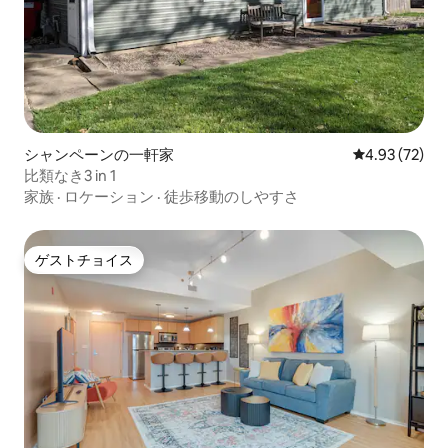
シャンペーンの一軒家
レビュー72件
4.93 (72)
比類なき3 in 1
家族
·
ロケーション
·
徒歩移動のしやすさ
ゲストチョイス
ゲストチョイス