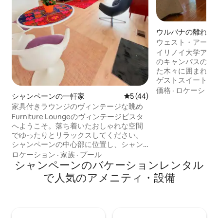
ウルバナの離れ
ウェスト・アーバ
ートのゲストスイ
イリノイ大学アー
のキャンパスの中
た木々に囲まれた
ゲストスイートで
滞在をお楽しみいただけ
価格
·
ロケーショ
シャンペーンの一軒家
レビュー44件、5つ星中5つ
5 (44)
には、フロア、ス
家具付きラウンジのヴィンテージな眺め
ンルーム、バスル
Furniture Loungeのヴィンテージビスタ
ーンベッドとソフ
へようこそ。落ち着いたおしゃれな空間
りません）で快適
でゆったりとリラックスしてください。
けます。 テレビ、洗濯機、乾燥機はあり
シャンペーンの中心部に位置し、シャン
ません。キッチン
ペーンのダウンタウン、イリノイ大学の
レンジ、ミニ冷蔵
ロケーション
·
家族
·
プール
スタジアム、ステートファームセンタ
シャンペーンのバケーションレンタル
が備わっています
ー、キャンパスの近くです。大きな窓か
ドをご用意しています。 歩行
で人気のアメニティ・設備
らはたくさんの光が差し込み、ヴィンテ
る方はご利用いた
ージな雰囲気を際立たせています。成熟
ー禁止、喫煙禁止
した木々が生い茂る静かなエリアにあり
ます。ヘッセルパーク、ボルウェア自然