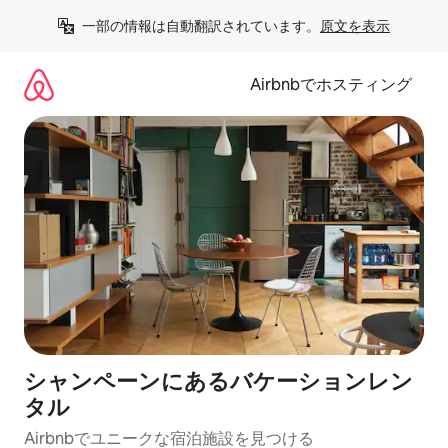
コ
一部の情報は自動翻訳されています。
原文を表示
ン
テ
ン
Airbnbでホスティング
ツ
に
ス
キ
ッ
プ
シャンペーンにあるバケーションレン
タル
Airbnbでユニークな宿泊施設を見つける