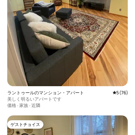
ラントゥールのマンション・アパート
レビュー7
5 (76)
美しく明るいアパートです
価格
·
家族
·
近隣
ゲストチョイス
ゲストチョイス