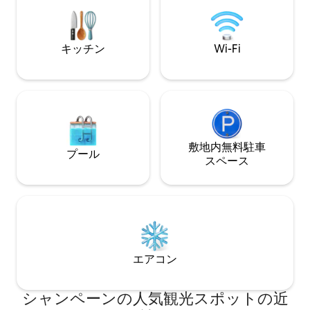
トレイル、マティスパークに近いです。
全体的に高級ヴィンテージ家具が備わっ
ています。ベッドルーム2つ、Nectarマッ
トレスと清潔なリネン付き。専用のワー
キッチン
Wi-Fi
クスペースと小さな食事用テーブル。
敷地内無料駐⁠車
プール
ス⁠ペ⁠ー⁠ス
エアコン
シャンペーンの人気観光スポットの近