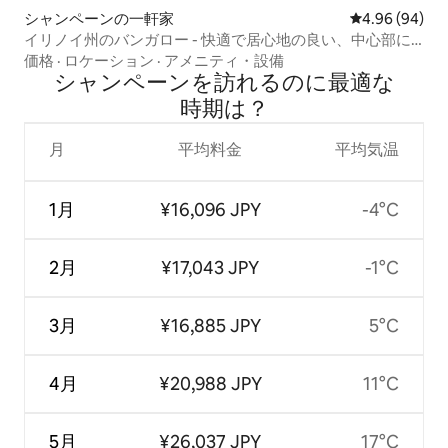
シャンペーンの一軒家
レビュー94件
4.96 (94)
イリノイ州のバンガロー - 快適で居心地の良い、中心部に
位置
価格
·
ロケーション
·
アメニティ・設備
シャンペーンを訪⁠れ⁠るの⁠に最⁠適⁠な
時⁠期⁠は⁠？
月
平均料金
平均気温
1月
¥16,096 JPY
-4°C
2月
¥17,043 JPY
-1°C
3月
¥16,885 JPY
5°C
4月
¥20,988 JPY
11°C
5月
¥26,037 JPY
17°C