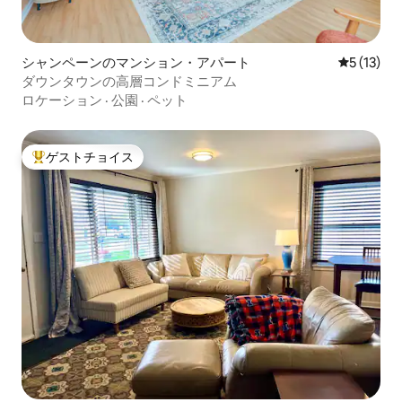
シャンペーンのマンション・アパート
レビュー1
5 (13)
ダウンタウンの高層コンドミニアム
ロケーション
·
公園
·
ペット
ゲストチョイス
大好評のゲストチョイスです。