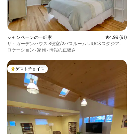
シャンペーンの一軒家
レビュー91件
4.99 (91)
ザ・ガーデンハウス 3寝室/2バスルーム UIUC&スタジアム
から数分
ロケーション
·
家族
·
情報の正確さ
ゲストチョイス
大好評のゲストチョイスです。