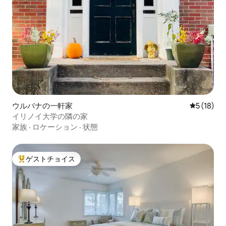
ウルバナの一軒家
レビュー1
5 (18)
イリノイ大学の隣の家
家族
·
ロケーション
·
状態
ゲストチョイス
大好評のゲストチョイスです。