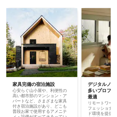
家具完備の宿⁠泊⁠施⁠設
デジタルノマド
多⁠いプ⁠ロ⁠フ⁠ェ⁠
心安らぐ山小屋や、利便性の
高い都市部のマンション・ア
最⁠適
パートなど、さまざまな家具
リモートワーク
付き宿泊施設があり、どこも
フェッショナル
普段お家で使用するアメニテ
ド環境を提供する
ィ・設備がすべてそろってい