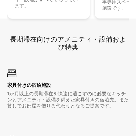
事専用スペース
ます。
施設です。
長期滞在向け⁠のア⁠メ⁠ニ⁠テ⁠ィ⁠・設⁠備⁠およ
び特⁠典
家具付き⁠の宿⁠泊⁠施⁠設
1か月以上の長期滞在を快適に過ごすのに必要なキッチ
ンとアメニティ・設備を備えた家具付きの宿泊先。また
貸しでお部屋を借りる代わりとなるご提案です。