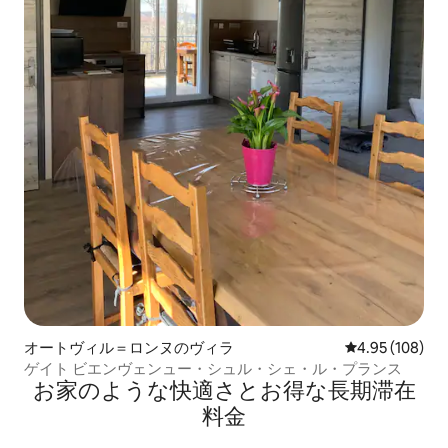
オートヴィル＝ロンヌのヴィラ
レビュー108件
4.95 (108)
ゲイト ビエンヴェンュー・シュル・シェ・ル・プランス
お家のような快⁠適⁠さ⁠とお⁠得⁠な長⁠期⁠滞⁠在
料⁠金