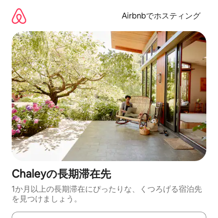
コ
ン
Airbnbでホスティング
テ
ン
ツ
に
ス
キ
ッ
プ
Chaleyの長期滞在先
1か月以上の長期滞在にぴったりな、くつろげる宿泊先
を見つけましょう。