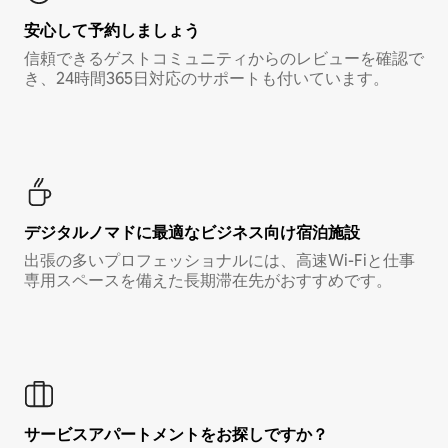
安心して予約しましょう
信頼できるゲストコミュニティからのレビューを確認で
き、24時間365日対応のサポートも付いています。
デジタルノマド⁠に最⁠適⁠なビ⁠ジ⁠ネ⁠ス⁠向⁠け宿⁠泊⁠施⁠設
出張の多いプロフェッショナルには、高速Wi-Fiと仕事
専用スペースを備えた長期滞在先がおすすめです。
サービスアパートメントをお探しですか？