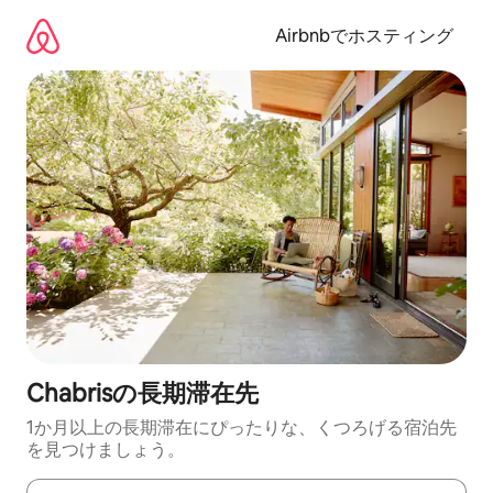
コ
ン
Airbnbでホスティング
テ
ン
ツ
に
ス
キ
ッ
プ
Chabrisの長期滞在先
1か月以上の長期滞在にぴったりな、くつろげる宿泊先
を見つけましょう。