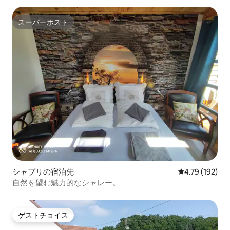
スーパーホスト
スーパーホスト
シャブリの宿泊先
レビュー192件
4.79 (192)
自然を望む魅力的なシャレー。
ゲストチョイス
ゲストチョイス