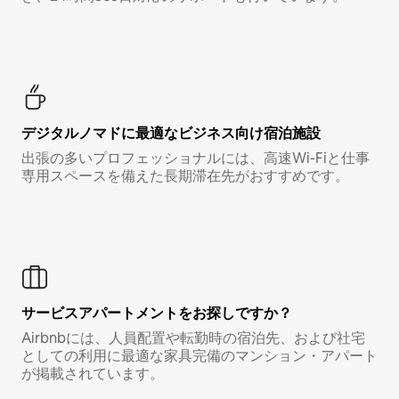
デジタルノマド⁠に最⁠適⁠なビ⁠ジ⁠ネ⁠ス⁠向⁠け宿⁠泊⁠施⁠設
出張の多いプロフェッショナルには、高速Wi-Fiと仕事
専用スペースを備えた長期滞在先がおすすめです。
サービスアパートメントをお探しですか？
Airbnbには、人員配置や転勤時の宿泊先、および社宅
としての利用に最適な家具完備のマンション・アパート
が掲載されています。