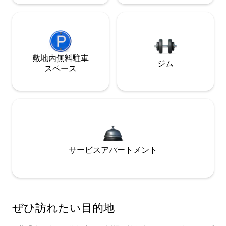
敷地内無料駐⁠車
ジム
ス⁠ペ⁠ー⁠ス
サービスアパートメント
ぜひ訪⁠れ⁠た⁠い目⁠的⁠地