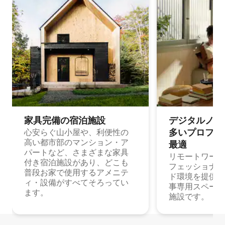
家具完備の宿⁠泊⁠施⁠設
デジタルノマド
多⁠いプ⁠ロ⁠フ⁠ェ⁠
心安らぐ山小屋や、利便性の
高い都市部のマンション・ア
最⁠適
パートなど、さまざまな家具
リモートワーク
付き宿泊施設があり、どこも
フェッショナル
普段お家で使用するアメニテ
ド環境を提供する
ィ・設備がすべてそろってい
事専用スペース
ます。
施設です。