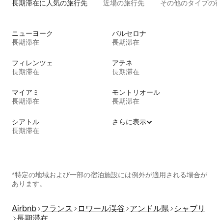
長期滞在に人気の旅行先
近場の旅行先
その他のタ⁠イ⁠プ⁠の宿
ニューヨーク
バルセロナ
長期滞在
長期滞在
フィレンツェ
アテネ
長期滞在
長期滞在
マイアミ
モントリオール
長期滞在
長期滞在
シアトル
さらに表示
長期滞在
*特定の地域および一部の宿泊施設には例外が適用される場合が
あります。
Airbnb
フランス
ロワール渓谷
アンドル県
シャブリ
長期滞在