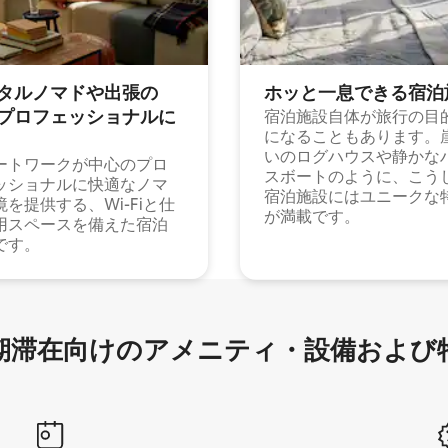
タルノマドや出⁠張⁠の
ホッと一⁠息⁠で⁠き⁠る宿⁠泊
⁠ロ⁠フ⁠ェ⁠ッ⁠シ⁠ョ⁠ナ⁠ル⁠に
宿泊施設自体が旅行の目
になることもあります。
いのログハウスや静かな
ートワークが中心のプロ
スボートのように、こう
ッショナルに快適なノマ
宿泊施設にはユニークな
境を提供する、Wi-Fiと仕
が満載です。
用スペースを備えた宿泊
です。
滞在向け⁠のア⁠メ⁠ニ⁠テ⁠ィ⁠・設⁠備⁠および