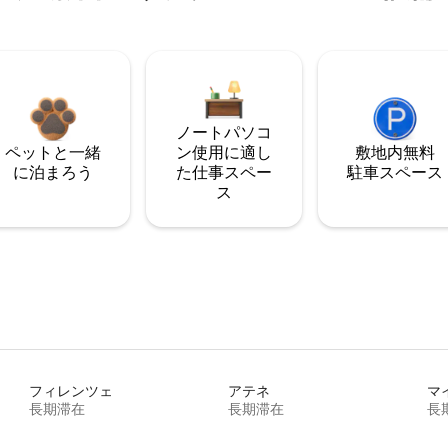
ノートパソコ
ペットと一緒
ン使用に適し
敷地内無料
に泊まろう
た仕事スペー
駐⁠車ス⁠ペ⁠ー⁠ス
ス
フィレンツェ
アテネ
マ
長期滞在
長期滞在
長