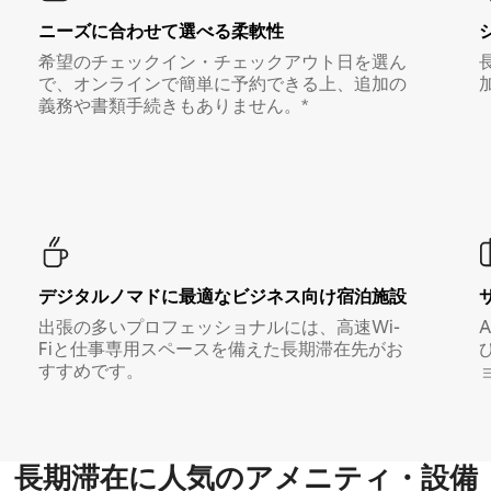
ニーズに合わせて選べる柔軟性
希望のチェックイン・チェックアウト日を選ん
で、オンラインで簡単に予約できる上、追加の
義務や書類手続きもありません。*
デジタルノマド⁠に最⁠適⁠なビ⁠ジ⁠ネ⁠ス⁠向⁠け宿⁠泊⁠施⁠設
出張の多いプロフェッショナルには、高速Wi-
Fiと仕事専用スペースを備えた長期滞在先がお
すすめです。
長期滞在に人気のアメニティ・設備