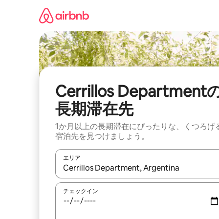
コ
ン
テ
ン
ツ
に
ス
キ
ッ
Cerrillos Department
プ
長期滞在先
1か月以上の長期滞在にぴったりな、くつろげ
宿泊先を見つけましょう。
エリア
検索結果が表示されたら、上下の矢印キーを使っ
チェックイン