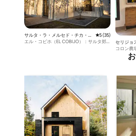
サルタ・ラ・メルセド・チカ・エ
レビュー35件、5
5 (35)
ル・エンコンのログハウス
エル・コビホ（EL COBIJO）：サルタ郊
セリジョ
外のログハウス - オリーボ。
コロン農
お