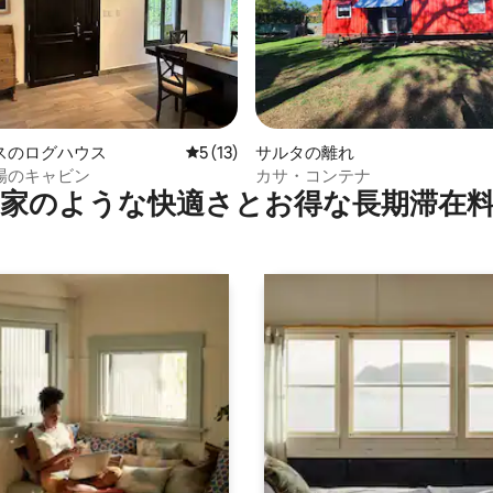
つ星中5つ星の平均評価
スのログハウス
レビュー13件、5つ星中5つ星の平均評価
5 (13)
サルタの離れ
場のキャビン
カサ・コンテナ
家のような快⁠適⁠さ⁠とお⁠得⁠な長⁠期⁠滞⁠在料