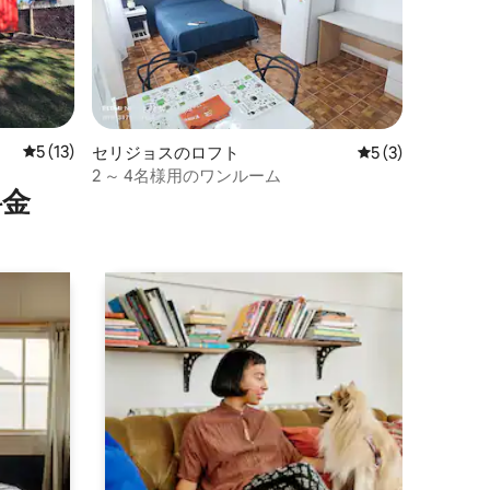
レビュー13件、5つ星中5つ星の平均評価
5 (13)
セリジョスのロフト
レビュー3件、5
5 (3)
2 ～ 4名様用のワンルーム
⁠金