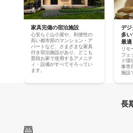
家具完備の宿⁠泊⁠施⁠設
デジ
多⁠いプ
心安らぐ山小屋や、利便性の
高い都市部のマンション・ア
最⁠適
パートなど、さまざまな家具
リモ
付き宿泊施設があり、どこも
フェ
普段お家で使用するアメニテ
ド環
ィ・設備がすべてそろってい
事専
ます。
施設
長期