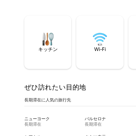
キッチン
Wi-Fi
ぜひ訪⁠れ⁠た⁠い目⁠的⁠地
長期滞在に人気の旅行先
ニューヨーク
バルセロナ
長期滞在
長期滞在