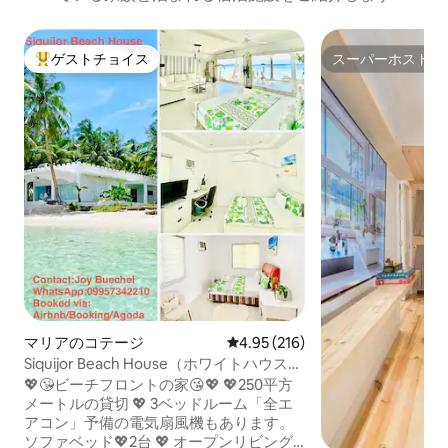
ゲストチョイス
スーパーホスト
大好評のゲストチョイスです。
スーパーホスト
マリアのコテージ
レビュー216件、5つ星中4.95
4.95 (216)
Siquijor Beach House（ホワイトハウスヴ
ィラ）
💖😘ビーチフロントの家😘💖 💖250平方
メートルの貸切 💖 3ベッドルーム「全エ
アコン」予備の電気扇風機もあります。
ソファベッド💖2台 💖 オープンリビング