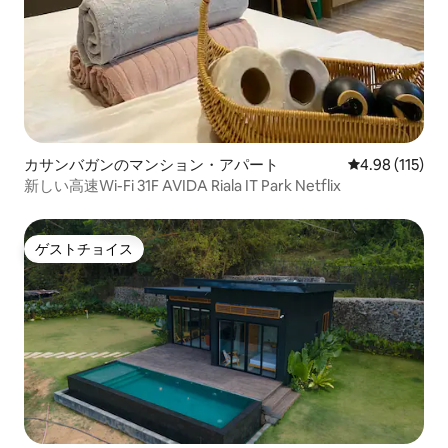
カサンバガンのマンション・アパート
レビュー115件
4.98 (115)
新しい高速Wi-Fi 31F AVIDA Riala IT Park Netflix
ゲストチョイス
ゲストチョイス