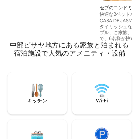
ルーム、 💖2トイレ/バスルーム 調理用の
セブのコンドミニ
💖キッチン、 💖屋内外にダイニングテー
快適な2ベッドルーム
ブル、ビーチフロントに💖テラス、 大き
レビ2台 • Netflix/D
CASA DE JASMIN
なパーティー/ディスコのための💖屋上 💖
タイリッシュな2
グリル材料/グリルパーティー 💖ビーチパ
プル、ご家族、少
ーティー ビーチの前で💖シュノーケリン
で、6名様が快適
グ/ダイビングができます。海の保護区が
中部ビサヤ地方にある家族と泊まれる
✔ 寝室2室、浴室1室 
あり、良いサンゴ/さまざまな魚がいま
Disney+が視聴
す。👍 「💖我が家にいるような気分💖」
宿泊施設で人気のアメニティ・設備
✔ 無料Wi-Fi +
家族や友達に💖最適です💖
モリーフォーム・
✔ ペットOK Hernan Cortes Streetの
Urban Deca H
ク、アヤラ、SMまで車で
ターと安全な非常
階建て）にありま
キッチン
Wi-Fi