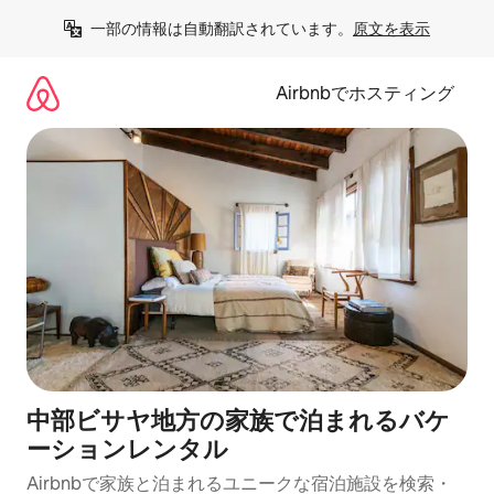
コ
一部の情報は自動翻訳されています。
原文を表示
ン
テ
ン
Airbnbでホスティング
ツ
に
ス
キ
ッ
プ
中部ビサヤ地方の家族で泊まれるバケ
ーションレンタル
Airbnbで家族と泊まれるユニークな宿泊施設を検索・