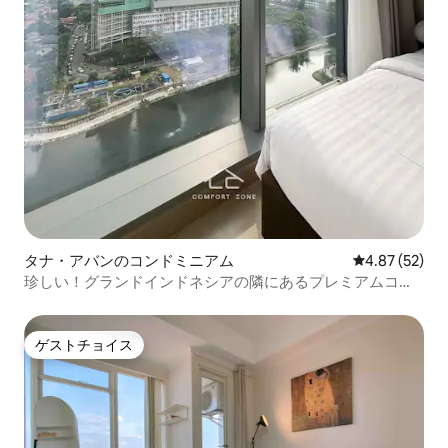
タナ・アバンのコンドミニアム
レビュー52件
4.87 (52)
珍しい！グランドインドネシアの隣にあるプレミアムコン
ドミニアム
ゲストチョイス
ゲストチョイス