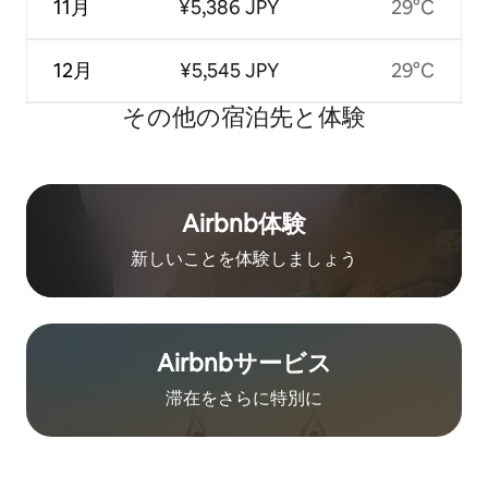
11月
¥5,386 JPY
29°C
12月
¥5,545 JPY
29°C
その他の宿⁠泊⁠先と体⁠験
Airbnb体験
新しいことを体験しましょう
Airbnb⁠サ⁠ー⁠ビ⁠ス
滞在をさ⁠ら⁠に特⁠別⁠に