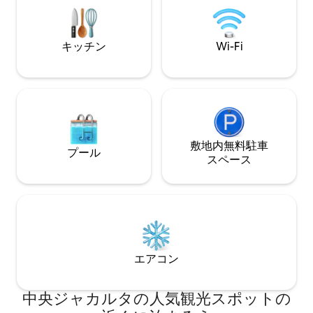
タイリッシュなデザイン - 24時間警備 - リ
す。チェックアウ
ゾートスタイルのプール - 周辺にはカフ
れます。 特に夜
ェやレストランがたくさんあります - モ
いパーティーは禁止
キッチン
Wi-Fi
ナスシティビューで目覚めましょう！
があった場合は2j
す！！！
敷地内無料駐⁠車
プール
ス⁠ペ⁠ー⁠ス
エアコン
中央ジャカルタの人気観光スポットの