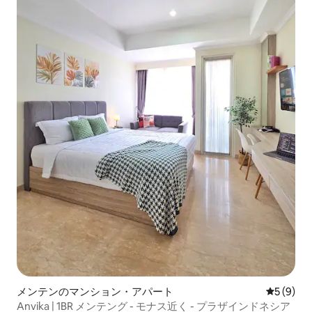
メンテンのマンション・アパート
レビュー
5 (9)
Anvika | 1BR メンテング - モナス近く - プラザインドネシア