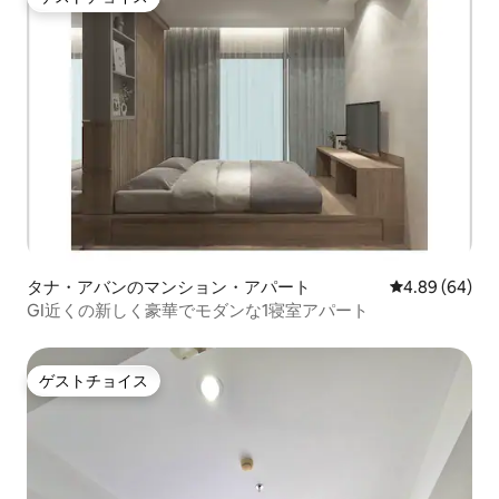
ゲストチョイス
タナ・アバンのマンション・アパート
レビュー64件
4.89 (64)
GI近くの新しく豪華でモダンな1寝室アパート
ゲストチョイス
ゲストチョイス