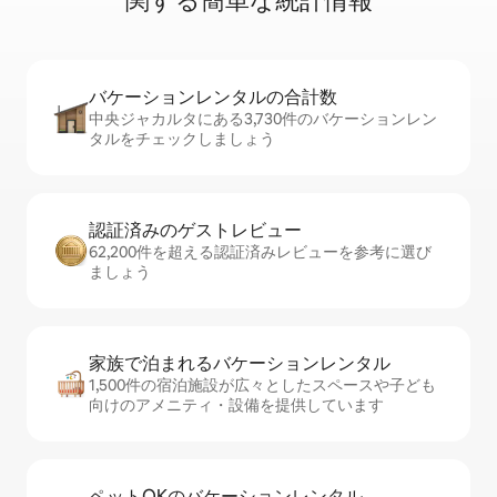
関⁠す⁠る簡⁠単⁠な統⁠計⁠情⁠報
バケーションレ⁠ン⁠タ⁠ル⁠の合⁠計⁠数
中央ジャカルタにある3,730件のバケーションレン
タルをチェックしましょう
認証済みのゲ⁠ス⁠ト⁠レ⁠ビ⁠ュ⁠ー
62,200件を超える認証済みレビューを参考に選び
ましょう
家族で泊まれるバ⁠ケ⁠ー⁠シ⁠ョ⁠ンレ⁠ン⁠タ⁠ル
1,500件の宿泊施設が広々としたスペースや子ども
向けのアメニティ・設備を提供しています
ペットOKのバ⁠ケ⁠ー⁠シ⁠ョ⁠ンレ⁠ン⁠タ⁠ル