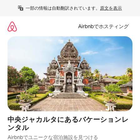
コ
一部の情報は自動翻訳されています。
原文を表示
ン
テ
ン
Airbnbでホスティング
ツ
に
ス
キ
ッ
プ
中央ジャカルタにあるバケーションレ
ンタル
Airbnbでユニークな宿泊施設を見つける