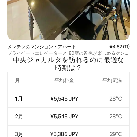
メンテンのマンション・アパート
レビュー11件
4.82 (11)
プライベートエレベーターと180度の景色が楽しめるケンピ
中央ジャカルタを訪⁠れ⁠るの⁠に最⁠適⁠な
ンスキー
時⁠期⁠は⁠？
月
平均料金
平均気温
1月
¥5,545 JPY
28°C
2月
¥5,545 JPY
28°C
3月
¥5,386 JPY
29°C