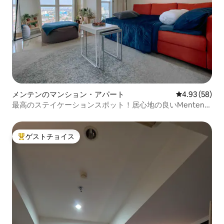
メンテンのマンション・アパート
レビュー58件
4.93 (58)
最高のステイケーションスポット！居心地の良いMenteng
Park Studio。
ゲストチョイス
大好評のゲストチョイスです。