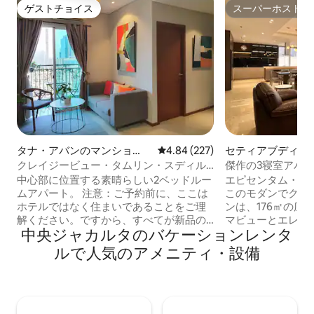
ゲストチョイス
スーパーホスト
ゲストチョイス
スーパーホスト
タナ・アバンのマンショ
レビュー227件、5つ星中4.84
4.84 (227)
セティアブディの
ン・アパート
ン・アパート
クレイジービュー・タムリン・スディル
傑作の3寝室アパー
マン、タムリン・シティ・GI・PIの隣
専用エレベーター
中心部に位置する素晴らしい2ベッドルー
エピセンタム・ク
ムアパート。 注意：ご予約前に、ここは
このモダンでクラ
ホテルではなく住まいであることをご理
ンは、176㎡の広
解ください。ですから、すべてが新品の
マビューとエレガ
中央ジャカルタのバケーションレンタ
ように期待しないでください。 素晴らし
な融合を提供しています。 
いロケーションです。目の前にグランド
ンテリア、一流の
ルで人気のアメニティ・設備
インドネシアがあります。プラザインド
タの最高のロケー
ネシア、タムリンシティ、バンデランHI
ストに忘れられな
まで徒歩圏内 - 魅惑的な街の景色。ケン
す。 ご滞在の際は、毎回デポジットをお
ピンスキーホテルに滞在しているような
支払いいただく必
感じです 広々としています。 モダンでス
1.000.000ル