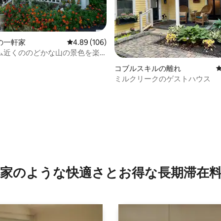
の一軒家
レビュー106件、5つ星中4.89つ星の平均評価
4.89 (106)
ム近くののどかな山の景色を楽
4.86つ星の平均評価
ャッツキルの宿泊先
コブルスキルの離れ
ミルクリークのゲストハウス
家のような快⁠適⁠さ⁠とお⁠得⁠な長⁠期⁠滞⁠在料