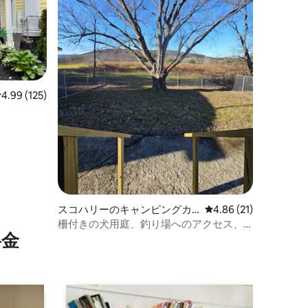
レビュー125件、5つ星中4.99つ星の平均評価
4.99 (125)
スコハリーのキャンピングカ
レビュー21件、5つ星
4.86 (21)
ー・RV
柵付きの犬用庭、釣り場へのアクセス、
⁠金
山の眺め