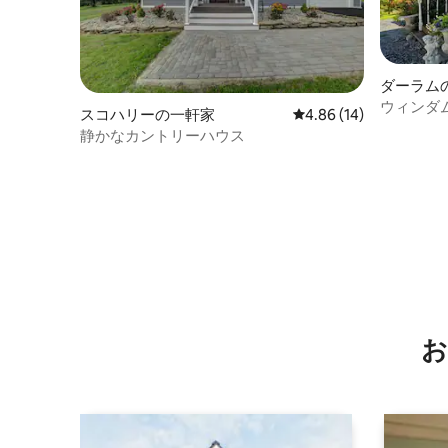
ダーラム
ウィンダ
スコハリーの一軒家
レビュー14件、5つ星中
4.86 (14)
しめるキ
静かなカントリーハウス
お