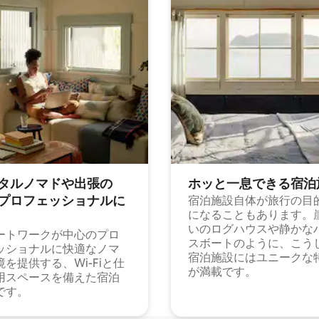
タルノマドや出⁠張⁠の
ホッと一⁠息⁠で⁠き⁠る宿⁠泊
⁠ロ⁠フ⁠ェ⁠ッ⁠シ⁠ョ⁠ナ⁠ル⁠に
宿泊施設自体が旅行の目
になることもあります。
いのログハウスや静かな
ートワークが中心のプロ
スボートのように、こう
ッショナルに快適なノマ
宿泊施設にはユニークな
境を提供する、Wi-Fiと仕
が満載です。
用スペースを備えた宿泊
です。