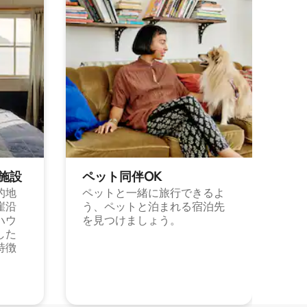
施⁠設
ペット同⁠伴OK
的地
ペットと一緒に旅行できるよ
崖沿
う、ペットと泊まれる宿泊先
ハウ
を見つけましょう。
した
特徴