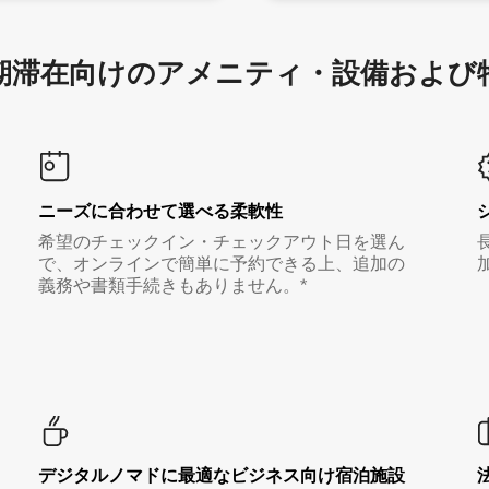
滞在向け⁠のア⁠メ⁠ニ⁠テ⁠ィ⁠・設⁠備⁠および
ニーズに合わせて選べる柔軟性
希望のチェックイン・チェックアウト日を選ん
で、オンラインで簡単に予約できる上、追加の
義務や書類手続きもありません。*
デジタルノマド⁠に最⁠適⁠なビ⁠ジ⁠ネ⁠ス⁠向⁠け宿⁠泊⁠施⁠設