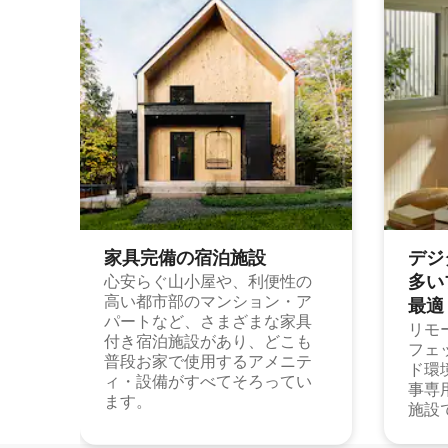
家具完備の宿⁠泊⁠施⁠設
デジ
多⁠いプ
心安らぐ山小屋や、利便性の
高い都市部のマンション・ア
最⁠適
パートなど、さまざまな家具
リモ
付き宿泊施設があり、どこも
フェ
普段お家で使用するアメニテ
ド環
ィ・設備がすべてそろってい
事専
ます。
施設