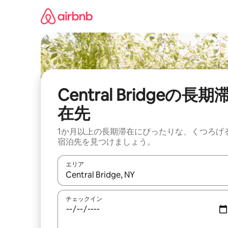
コ
ン
テ
ン
ツ
に
ス
キ
ッ
Central Bridgeの長期
プ
在先
1か月以上の長期滞在にぴったりな、くつろげ
宿泊先を見つけましょう。
エリア
検索結果が表示されたら、上下の矢印キーを使っ
チェックイン