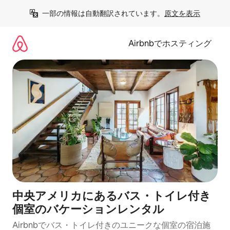
コ
一部の情報は自動翻訳されています。
原文を表示
ン
テ
ン
Airbnbでホスティング
ツ
に
ス
キ
ッ
プ
中央アメリカにあるバス・トイレ付き
個室のバケーションレンタル
Airbnbでバス・トイレ付きのユニークな個室の宿泊施