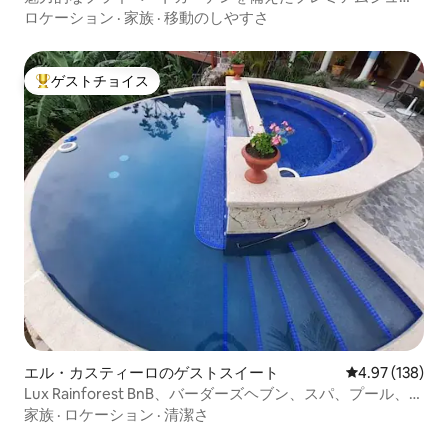
アスイート
ロケーション
·
家族
·
移動のしやすさ
ゲストチョイス
大好評のゲストチョイスです。
エル・カスティーロのゲストスイート
レビュー138件
4.97 (138)
Lux Rainforest BnB、バーダーズヘブン、スパ、プール、キ
ングサイズベッド
家族
·
ロケーション
·
清潔さ