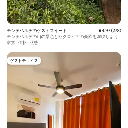
モンテベルデのゲストスイート
レビュー278件
4.97 (278)
モンテベルデの山の景色とセクロピアの楽園を満喫しよう
家族
·
価格
·
状態
ゲストチョイス
ゲストチョイス