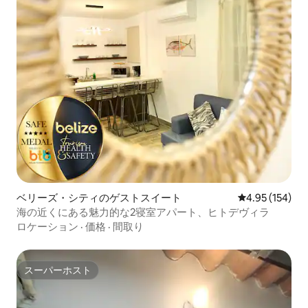
ベリーズ・シティのゲストスイート
レビュー154件
4.95 (154)
海の近くにある魅力的な2寝室アパート、ヒトデヴィラ
ロケーション
·
価格
·
間取り
スーパーホスト
スーパーホスト