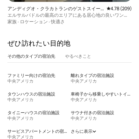
アンディグオ・クラカトランのゲストスイー
レビュー209件
4.78 (209)
ト
エルサルバドルの最高のエリアにある居心地の良いワンル
ームです。
家族
·
ロケーション
·
快適さ
ぜひ訪⁠れ⁠た⁠い目⁠的⁠地
その他のタ⁠イ⁠プ⁠の宿⁠泊⁠先
やるべきこと
ファミリー向けの宿泊先
離れタイプの宿泊施設
中央アメリカ
中央アメリカ
タウンハウスの宿泊施設
車椅子から移乗しやすいトイレ付きの宿泊施設
中央アメリカ
中央アメリカ
タイニーハウスの宿泊施設
サウナ付きの宿泊施設
中央アメリカ
中央アメリカ
サービスアパートメントの宿泊施設
さらに表示
中央アメリカ