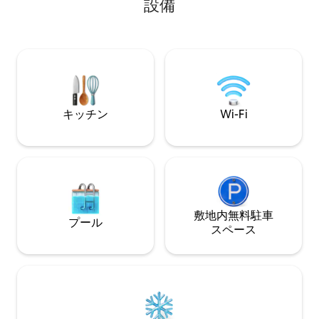
設備
アムの近くにあり、La Gran Vía、
クローゼットとダ
Multiplaza、El Salvador of the Worldなど
す。 「ハミングバードヘイヴン」にはク
のショッピングセンターから10分、スタ
イーンベッド1台と
ーバックス、レストラン、薬局などから5
ビがあります。 Wi-Fi：250Mbps。ロフ
分の場所にあります。
ト、テラス、寝室
アクセスできます
キッチン
Wi-Fi
敷地内無料駐⁠車
プール
ス⁠ペ⁠ー⁠ス