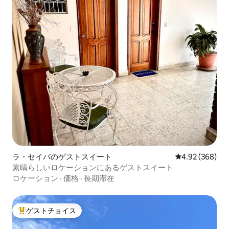
ラ・セイバのゲストスイート
レビュー368件
4.92 (368)
素晴らしいロケーションにあるゲストスイート
ロケーション
·
価格
·
長期滞在
ゲストチョイス
大好評のゲストチョイスです。