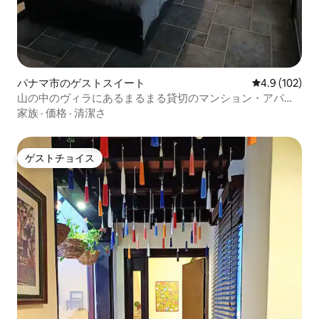
パナマ市のゲストスイート
レビュー102
4.9 (102)
山の中のヴィラにあるまるまる貸切のマンション・アパー
ト
家族
·
価格
·
清潔さ
ゲストチョイス
ゲストチョイス