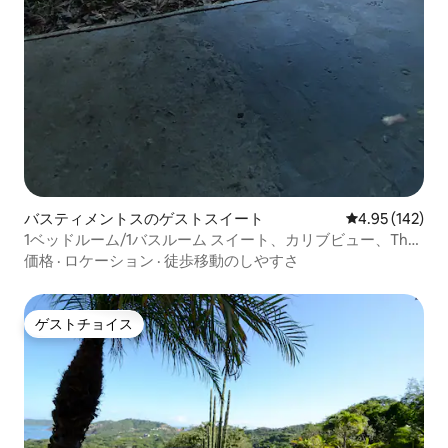
バスティメントスのゲストスイート
レビュー142件
4.95 (142)
1ベッドルーム/1バスルーム スイート、カリブビュー、The
WA Suite
価格
·
ロケーション
·
徒歩移動のしやすさ
ゲストチョイス
ゲストチョイス