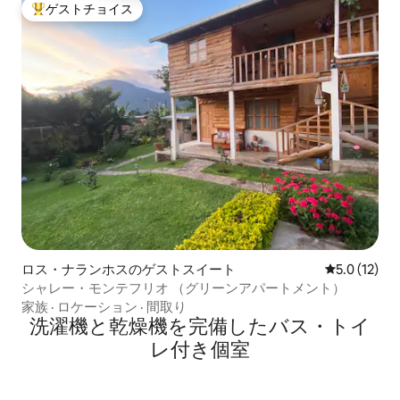
ゲストチョイス
大好評のゲストチョイスです。
ロス・ナランホスのゲストスイート
レビュー12
5.0 (12)
シャレー・モンテフリオ （グリーンアパートメント）
家族
·
ロケーション
·
間取り
洗濯機と乾燥機を完備したバス・トイ
レ付き個室