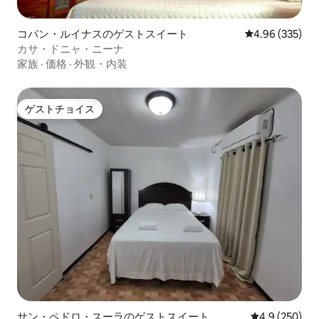
コパン・ルイナスのゲストスイート
レビュー335件
4.96 (335)
カサ・ドニャ・ニーナ
家族
·
価格
·
外観・内装
ゲストチョイス
ゲストチョイス
サン・ペドロ・スーラのゲストスイート
レビュー250
4.9 (250)