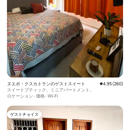
ヌエボ・クスカトランのゲストスイート
レビュー260件
4.95 (260)
スイートブティック。ミニアパートメント。
ロケーション
·
価格
·
Wi-Fi
ゲストチョイス
ゲストチョイス