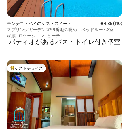
モンテゴ・ベイのゲストスイート
レビュー110件
4.85 (110)
スプリングガーデンズ99番地の眺め、ベッドルーム3室、
素晴らしい眺め
家族
·
ロケーション
·
ビーチ
パティオがあるバス・トイレ付き個室
ゲストチョイス
大好評のゲストチョイスです。