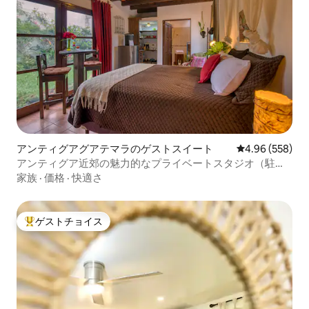
アンティグアグアテマラのゲストスイート
レビュー558件
4.96 (558)
アンティグア近郊の魅力的なプライベートスタジオ（駐車
場付き）
家族
·
価格
·
快適さ
ゲストチョイス
大好評のゲストチョイスです。