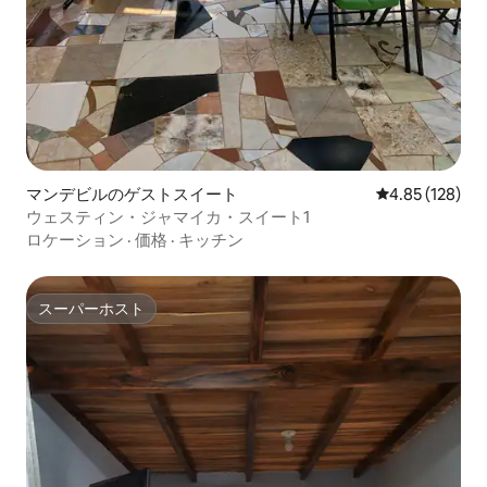
マンデビルのゲストスイート
レビュー128件
4.85 (128)
ウェスティン・ジャマイカ・スイート1
ロケーション
·
価格
·
キッチン
スーパーホスト
スーパーホスト