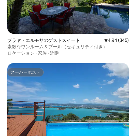
プラヤ・エルモサのゲストスイート
レビュー345件
4.94 (345)
素敵なワンルーム＆プール（セキュリティ付き）
ロケーション
·
家族
·
近隣
スーパーホスト
スーパーホスト