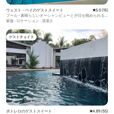
ウェスト・ベイのゲストスイート
レビュー15
5.0 (15)
プール - 素晴らしいオーシャンビューと夕日を眺められる
景色 - ウエストベイ
家族
·
ロケーション
·
清潔さ
ゲストチョイス
ゲストチョイス
ポトレロのゲストスイート
レビュー55件
4.89 (55)