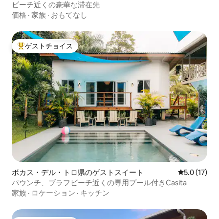
ビーチ近くの豪華な滞在先
価格
·
家族
·
おもてなし
ゲストチョイス
大好評のゲストチョイスです。
ボカス・デル・トロ県のゲストスイート
レビュー17
5.0 (17)
パウンチ、ブラフビーチ近くの専用プール付きCasita
家族
·
ロケーション
·
キッチン