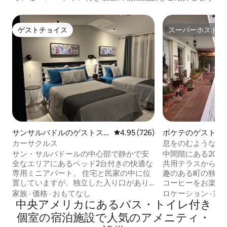
ゲストチョイス
スーパーホスト
ゲストチョイス
スーパーホスト
サンサルバドルのゲストス
レビュー726件、5つ星中4.95
4.95 (726)
ボケテのゲストス
イート
カーサクルス
息をのむような景
サン・サルバドールの中心部で静かで安
中間階にある200
全なエリアにあるベッド2台付きの快適な
共用テラスから、
専用ミニアパート。 住宅と民家の中に位
趣のある町の独特
置していますが、独立した入り口があり
コーヒーをお楽しみくだ
ます 専用バスルーム、エアコン、Wi -
ロフトには、基本
家族
·
価格
·
おもてなし
ロケーション
·
家
Fi、Netflix付き50インチスマートテレ
中央アメリカにあるバス・トイレ付き
キッチン、小さな
ビ、クローゼット、小型冷蔵庫、屋外駐
グ、ランドリーエリ
個室の宿泊施設で人気のアメニティ・
車場など。 この物件はCuscatlánスタジ
タフライ・サンク