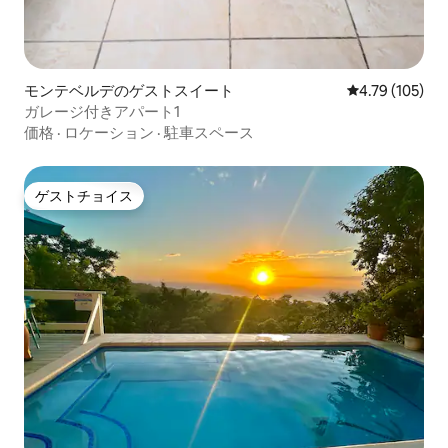
モンテベルデのゲストスイート
レビュー105件
4.79 (105)
ガレージ付きアパート1
価格
·
ロケーション
·
駐車スペース
ゲストチョイス
ゲストチョイス