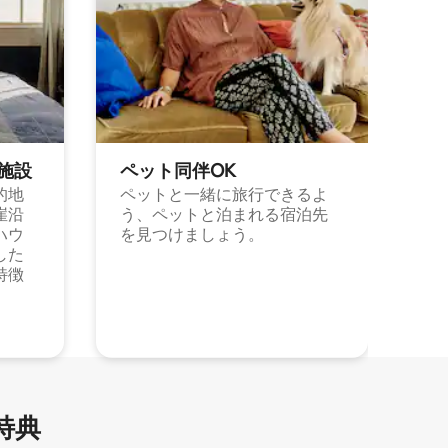
施⁠設
ペット同⁠伴OK
的地
ペットと一緒に旅行できるよ
崖沿
う、ペットと泊まれる宿泊先
ハウ
を見つけましょう。
した
特徴
特⁠典