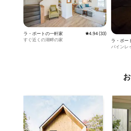
ラ・ポートの一軒家
レビュー33件、5つ星中
4.94 (33)
すぐ近くの湖畔の家
ラ・ポー
パート
パインレ
お