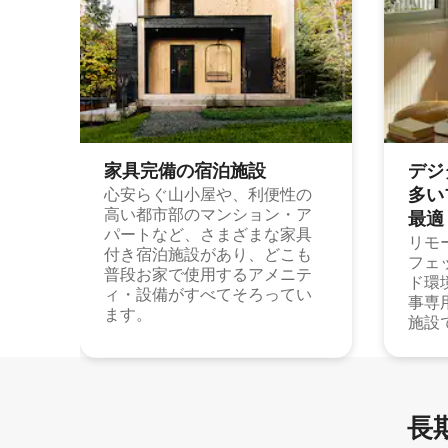
家具完備の宿⁠泊⁠施⁠設
デジ
多⁠いプ
心安らぐ山小屋や、利便性の
高い都市部のマンション・ア
最⁠適
パートなど、さまざまな家具
リモ
付き宿泊施設があり、どこも
フェ
普段お家で使用するアメニテ
ド環
ィ・設備がすべてそろってい
事専
ます。
施設
長期