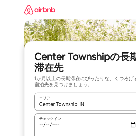
コ
ン
テ
ン
ツ
に
ス
キ
ッ
Center Townshipの長
プ
滞在先
1か月以上の長期滞在にぴったりな、くつろげ
宿泊先を見つけましょう。
エリア
検索結果が表示されたら、上下の矢印キーを使っ
チェックイン