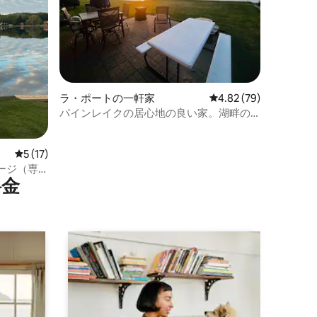
ラ・ポートの一軒家
レビュー79件、5つ星
4.82 (79)
パインレイクの居心地の良い家。湖畔の
広い庭
レビュー17件、5つ星中5つ星の平均評価
5 (17)
ージ（専
⁠金