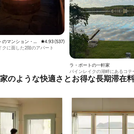
4.94つ星の平均評価
トのマンション・ア
レビュー537件、5つ星中4.93つ星の平均評価
4.93 (537)
イクに面した2階のアパート
ラ・ポートの一軒家
パインレイクの湖畔にあるコテ
家のような快⁠適⁠さ⁠とお⁠得⁠な長⁠期⁠滞⁠在料
用ドック付き）