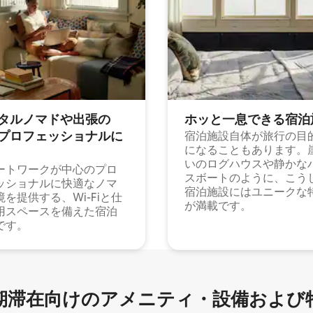
タルノマドや出⁠張⁠の
ホッと一⁠息⁠で⁠き⁠る宿⁠泊
⁠ロ⁠フ⁠ェ⁠ッ⁠シ⁠ョ⁠ナ⁠ル⁠に
宿泊施設自体が旅行の目
になることもあります。
いのログハウスや静かな
ートワークが中心のプロ
スボートのように、こう
ッショナルに快適なノマ
宿泊施設にはユニークな
境を提供する、Wi-Fiと仕
が満載です。
用スペースを備えた宿泊
です。
滞在向け⁠のア⁠メ⁠ニ⁠テ⁠ィ⁠・設⁠備⁠および